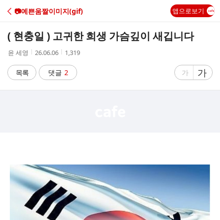
C
📷예쁜움짤이미지(gif)
앱으로보기
A
( 현충일 ) 고귀한 희생 가슴깊이 새깁니다
F
작
작
조
윤 세영
26.06.06
1,319
성
성
회
E
자
시
수
글
가
글
목록
댓글
2
가
간
자
자
크
크
기
기
크
작
게
게