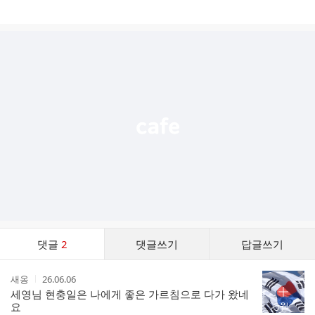
게
시
글
추
가
기
능
열
기
댓
댓글
2
댓글쓰기
답글쓰기
글
댓
작
작
새옹
26.06.06
글
성
성
세영님 현충일은 나에게 좋은 가르침으로 다가 왔네
리
자
시
요
스
간