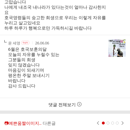
고맙습니다
트
나에게 내조국 내나라가 있다는것이 얼마나 감사한지
요
호국영령들의 숭고한 희생으로 우리는 이렇게 자유를
누리고 살고있네요
하루 하루가 행복으로만 가득하시길 바랍니다
작
작
작
윤 세영
26.06.06
작
성
성
성
성
6월은 호국보훈의달
자
자
시
자
오늘의 자유를 누릴수 있는
본
간
그분들의 희생
인
잊지 않겠습니다
여
마음깊이 되새기며
부
평온한 주말 보내시기
바랍니다
감사 드립니다
댓글 전체보기
📷예쁜움짤이미지..
다른글
현재페이지 1
2
3
4