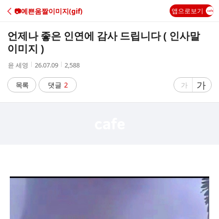
C
📷예쁜움짤이미지(gif)
앱으로보기
A
언제나 좋은 인연에 감사 드립니다 ( 인사말
F
이미지 )
작
작
조
윤 세영
26.07.09
2,588
E
성
성
회
자
시
수
글
가
글
목록
댓글
2
가
간
자
자
크
크
기
기
크
작
게
게