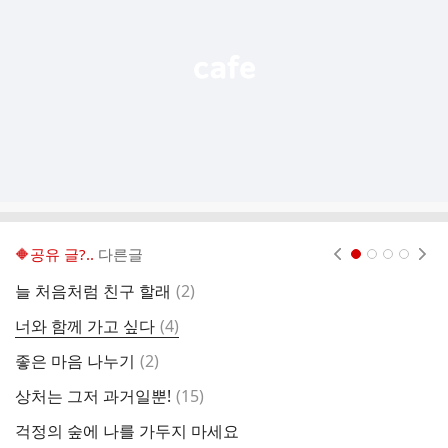
열
기
🔶️공유 글?..
다른글
현재페이지 1
2
3
4
댓
늘 처음처럼 친구 할래
(
2
)
인
글
댓
너와 함께 가고 싶다
(
4
)
글
댓
좋은 마음 나누기
(
2
)
하
글
댓
상처는 그저 과거일뿐!
(
15
)
좋
글
걱정의 숲에 나를 가두지 마세요
용