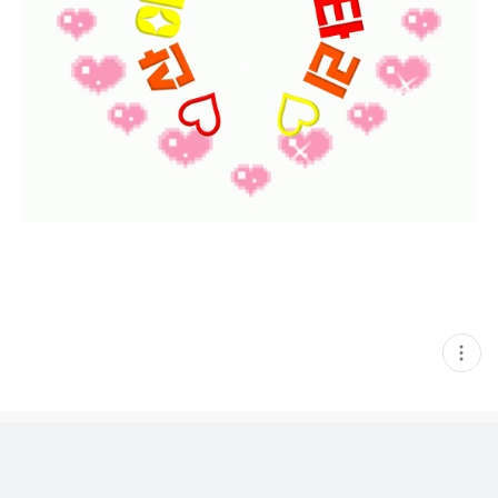
현
재
게
시
글
추
가
기
능