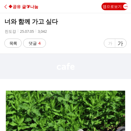
C
🔶️공유 글🔰나눔
앱으로보기
A
너와 함께 가고 싶다
F
작
작
조
진도강
25.07.05
3,042
성
성
회
E
자
시
수
글
가
글
목록
댓글
4
가
간
자
자
크
크
기
기
크
작
게
게