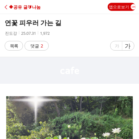
C
🔶️공유 글🔰나눔
앱으로보기
A
연꽃 피우러 가는 길
F
작
작
조
진도강
25.07.31
1,972
성
성
회
E
자
시
수
글
가
글
목록
댓글
2
가
간
자
자
크
크
기
기
크
작
게
게