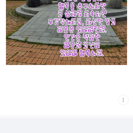
현
재
게
시
글
추
가
기