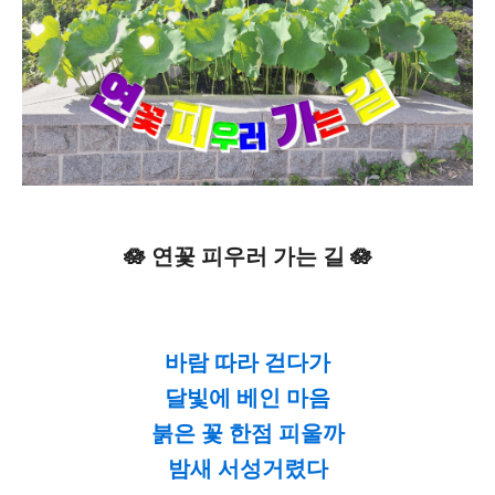
🪷 연꽃 피우러 가는 길 🪷
바람 따라 걷다가
달빛에 베인 마음
붉은 꽃 한점 피울까
밤새 서성거렸다