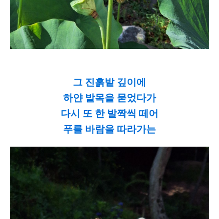
그 진흙밭 깊이에
하얀 발목을 묻었다가
다시 또 한 발짝씩 떼어
푸를 바람을 따라가는