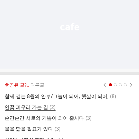
능
열
기
🔶️공유 글?..
다른글
현재페이지 1
2
3
4
댓
함께 걷는 8월의 안부/그늘이 되어, 햇살이 되어,
(
8
)
사
글
댓
연꽃 피우러 가는 길
(
2
)
혼
글
댓
순간순간 서로의 기쁨이 되어 줍시다
(
3
)
멋
글
댓
물을 닮을 필요가 있다
(
3
)
글