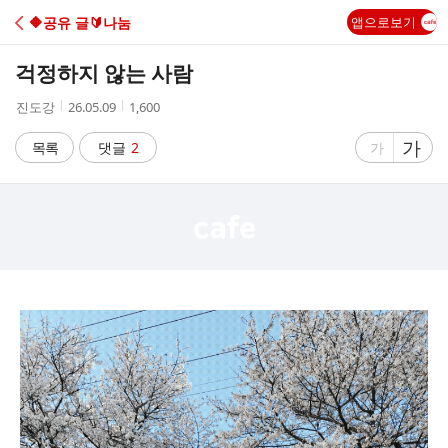
C
🔶️공유 글🔰나눔
앱으로보기
A
걱정하지 않는 사람
F
작
작
조
진도강
26.05.09
1,600
성
성
회
E
자
시
수
글
가
글
목록
댓글
2
가
간
자
자
크
크
기
기
크
작
게
게