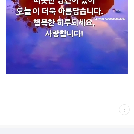
현
재
게
시
글
추