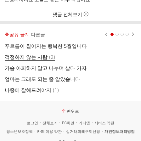
간
댓글 전체보기
🔶️공유 글?..
다른글
현재페이지 1
2
3
4
푸르름이 짙어지는 행복한 5월입니다
아
댓
걱정하지 않는 사람
(
2
)
마
글
가슴 아피하지 말고 나누며 살다 가자
행
엄마는 그래도 되는 줄 알았습니다
댓
나중에 잘해드려야지
(
1
)
너
글
맨위로
로그인
전체보기
PC화면
카페앱
서비스 약관
청소년보호정책
카페 이용 약관
상거래피해구제신청
개인정보처리방침