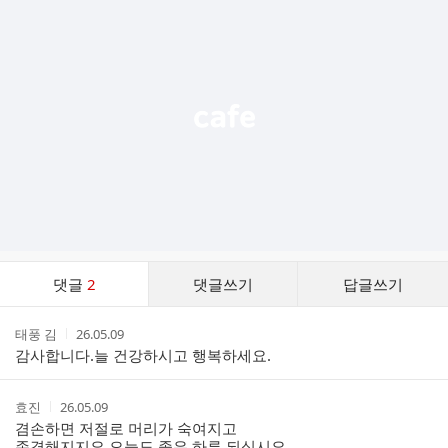
가
기
능
열
기
댓
댓글
2
댓글쓰기
답글쓰기
글
댓
작
작
태풍 김
26.05.09
글
성
성
감사합니다.늘 건강하시고 행복하세요.
리
자
시
스
간
트
작
작
효진
26.05.09
성
성
겸손하면 저절로 머리가 숙여지고
자
시
존경해지지요 오늘도 좋은 하루 되십시요