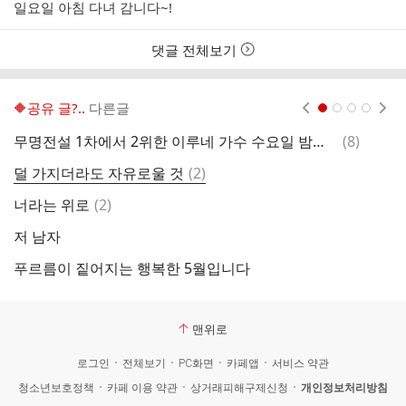
성
성
일요일 아침 다녀 감니다~!
자
시
간
댓글 전체보기
🔶️공유 글?..
다른글
현재페이지 1
2
3
4
댓
무명전설 1차에서 2위한 이루네 가수 수요일 밤에 결승전 합니다. 8번 이루네 응원 부탁드립니다.
(
8
)
걱
글
댓
덜 가지더라도 자유로울 것
(
2
)
가
글
댓
너라는 위로
(
2
)
엄
글
저 남자
나
푸르름이 짙어지는 행복한 5월입니다
아
맨위로
로그인
전체보기
PC화면
카페앱
서비스 약관
청소년보호정책
카페 이용 약관
상거래피해구제신청
개인정보처리방침