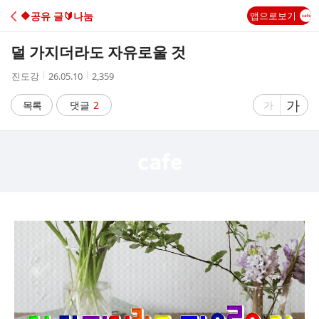
C
🔶️공유 글🔰나눔
앱으로보기
A
덜 가지더라도 자유로울 것
F
작
작
조
진도강
26.05.10
2,359
성
성
회
E
자
시
수
글
가
글
목록
댓글
2
가
간
자
자
크
크
기
기
크
작
게
게