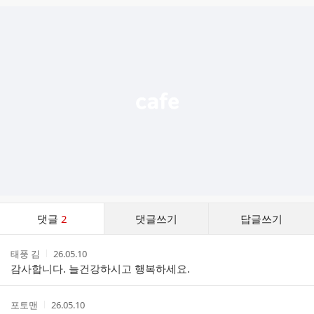
글
추
가
기
능
열
기
댓
댓글
2
댓글쓰기
답글쓰기
글
댓
작
작
태풍 김
26.05.10
글
성
성
감사합니다. 늘건강하시고 행복하세요.
리
자
시
스
간
트
작
작
포토맨
26.05.10