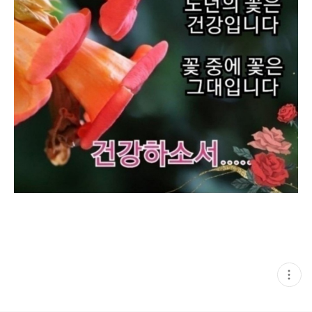
현
재
게
시