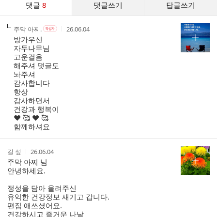
댓글
8
댓글쓰기
답글쓰기
글
댓
작
작
작
주막 아찌.
26.06.04
작
글
성
성
성
성
방가우신
리
자
자
시
자
자두나무님
스
본
간
고운걸음
인
트
해주셔 댓글도
여
놔주셔
부
감사합니다
항상
감사하면서
건강과 행복이
❤️ 🥰 ❤️ 🥰
함께하셔요
작
작
길 섶
26.06.04
성
성
주막 아찌 님
자
시
안녕하세요.
간
정성을 담아 올려주신
유익한 건강정보 새기고 갑니다.
편집 애쓰셨어요.
건강하시고 즐거운 나날