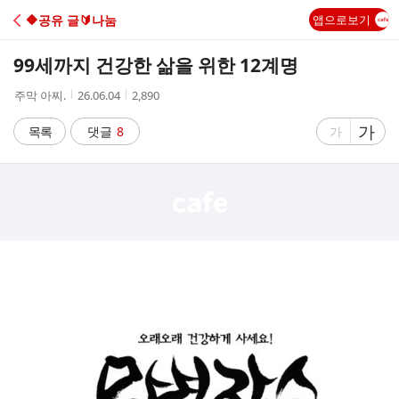
C
🔶️공유 글🔰나눔
앱으로보기
A
99세까지 건강한 삶을 위한 12계명
F
작
작
조
주막 아찌.
26.06.04
2,890
성
성
회
E
자
시
수
글
가
글
목록
댓글
8
가
간
자
자
크
크
기
기
크
작
게
게