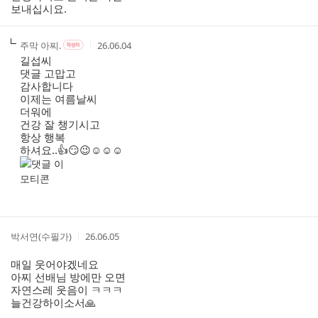
보내십시요.
작
작
작
주막 아찌.
26.06.04
작
성
성
성
성
길섭씨
자
자
시
자
댓글 고맙고
본
간
감사합니다
인
이제는 여름날씨
여
더워에
부
건강 잘 챙기시고
항상 행복
하셔요..👍😏😉☺️☺️☺️
작
작
박서연(수필가)
26.06.05
성
성
자
시
매일 웃어야겠네요
간
아찌 선배님 방에만 오면
자연스레 웃음이 ㅋㅋㅋ
늘건강하이소서🙏