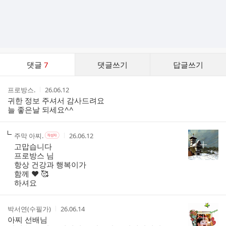
댓
댓글
7
댓글쓰기
답글쓰기
글
댓
작
작
프로방스.
26.06.12
글
성
성
귀한 정보 주셔서 감사드려요
리
자
시
늘 좋은날 되세요^^
스
간
트
작
작
작
주막 아찌.
26.06.12
작
성
성
성
성
고맙습니다
자
자
시
자
프로방스 님
본
간
항상 건강과 행복이가
인
함께 ❤️ 🥰
여
하셔요
부
작
작
박서연(수필가)
26.06.14
성
성
아찌 선배님
자
시