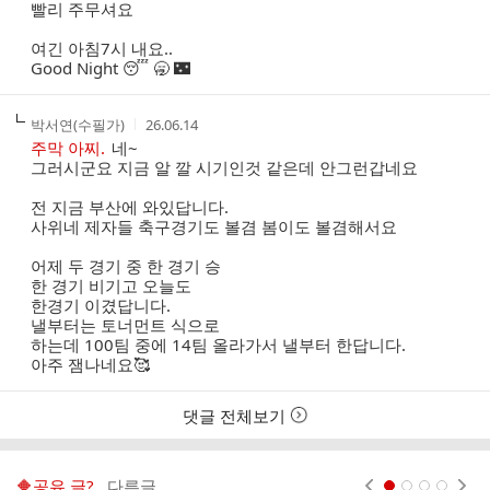
빨리 주무셔요
여긴 아침7시 내요..
Good Night 😴 🥱 🌃
작
작
박서연(수필가)
26.06.14
성
성
주막 아찌.
네~
자
시
그러시군요 지금 알 깔 시기인것 같은데 안그런갑네요
간
전 지금 부산에 와있답니다.
사위네 제자들 축구경기도 볼겸 봄이도 볼겸해서요
어제 두 경기 중 한 경기 승
한 경기 비기고 오늘도
한경기 이겼답니다.
낼부터는 토너먼트 식으로
하는데 100팀 중에 14팀 올라가서 낼부터 한답니다.
아주 잼나네요🥰
댓글 전체보기
🔶️공유 글?..
다른글
현재페이지 1
2
3
4