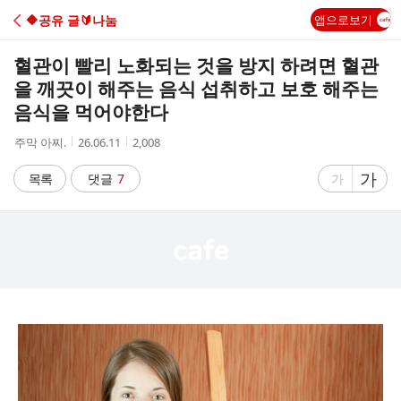
C
🔶️공유 글🔰나눔
앱으로보기
A
혈관이 빨리 노화되는 것을 방지 하려면 혈관
F
을 깨끗이 해주는 음식 섭취하고 보호 해주는
음식을 먹어야한다
E
작
작
조
주막 아찌.
26.06.11
2,008
성
성
회
자
시
수
글
가
글
목록
댓글
7
가
간
자
자
크
크
기
기
크
작
게
게