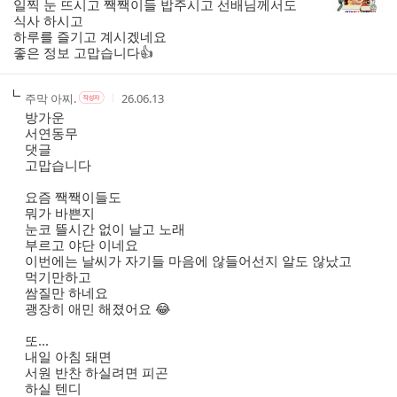
일찍 눈 뜨시고 짹짹이들 밥주시고 선배님께서도
간
식사 하시고
하루를 즐기고 계시겠네요
좋은 정보 고맙습니다👍
작
작
작
주막 아찌.
26.06.13
작
성
성
성
성
방가운
자
자
시
자
서연동무
본
간
댓글
인
고맙습니다
여
부
요즘 짹짹이들도
뭐가 바쁜지
눈코 뜰시간 없이 날고 노래
부르고 야단 이네요
이번에는 날씨가 자기들 마음에 않들어선지 알도 않났고
먹기만하고
쌈질만 하네요
괭장히 애민 해졌어요 😂
또...
내일 아침 돼면
서원 반찬 하실려면 피곤
하실 텐디