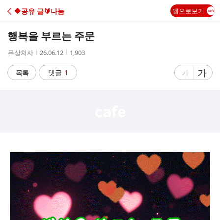
C
🔶️공유 글🔰나눔
앱으로보기
A
행복을 부르는 주문
F
작
작
조
무상처사
26.06.12
1,903
성
성
회
E
자
시
수
글
가
글
목록
댓글
1
가
간
자
자
크
크
기
기
크
작
게
게