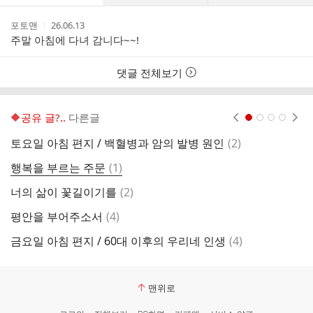
댓
작
작
포토맨
26.06.13
글
성
성
주말 아침에 다녀 감니다~~!
리
자
시
스
간
트
댓글 전체보기
🔶️공유 글?..
다른글
현재페이지 1
2
3
4
댓
토요일 아침 편지 / 백혈병과 암의 발병 원인
(
2
)
글
댓
행복을 부르는 주문
(
1
)
글
댓
너의 삶이 꽃길이기를
(
2
)
목
글
댓
평안을 부어주소서
(
4
)
내
글
댓
금요일 아침 편지 / 60대 이후의 우리네 인생
(
4
)
사
글
맨위로