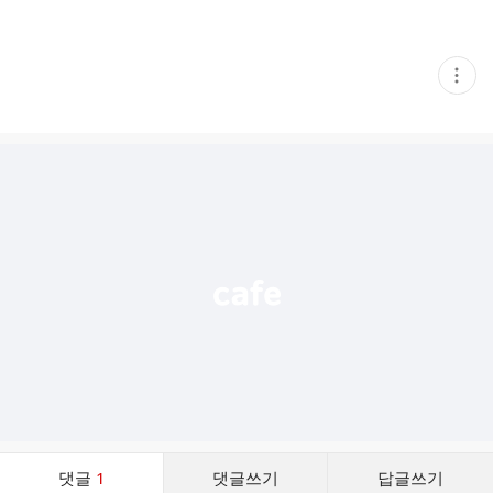
현
재
게
시
글
추
가
기
능
열
기
댓
댓글
1
댓글쓰기
답글쓰기
글