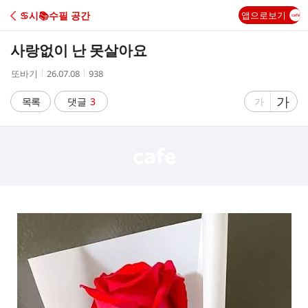
C
♋️시📚수필 공간
앱으로보기
A
사랑없이 난 못살아요
F
작
작
조
또바기
26.07.08
938
성
성
회
E
자
시
수
글
가
글
목록
댓글
3
가
간
자
자
크
크
기
기
크
작
게
게