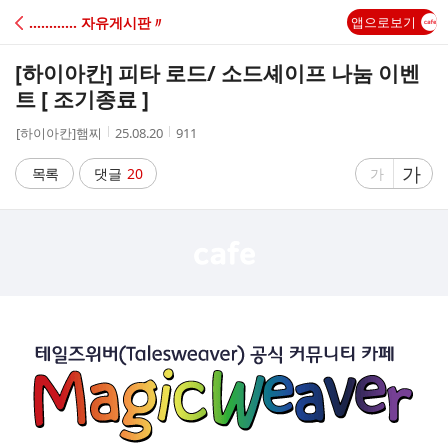
C
………… 자유게시판〃
앱으로보기
A
[하이아칸] 피타 로드/ 소드셰이프 나눔 이벤
F
트 [ 조기종료 ]
작
작
조
[하이아칸]햄찌
25.08.20
911
E
성
성
회
자
시
수
글
가
글
목록
댓글
20
가
간
자
자
크
크
기
기
크
작
게
게