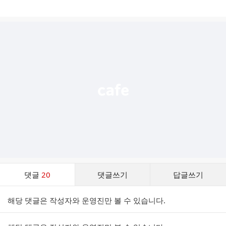
게
시
글
추
가
기
능
열
기
댓
댓글
20
댓글쓰기
답글쓰기
글
댓
해당 댓글은 작성자와 운영진만 볼 수 있습니다.
글
리
스