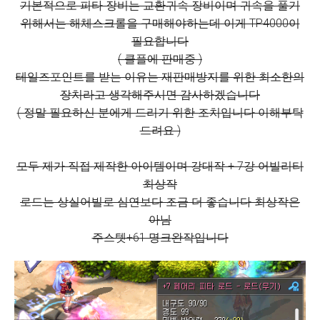
기본적으로 피타 장비는 교환귀속 장비이며 귀속을 풀기
위해서는 해체스크롤을 구매해야하는데 이게 TP4000이
필요합니다
( 클플에 판매중 )
테일즈포인트를 받는 이유는 재판매방지를 위한 최소한의
장치라고 생각해주시면 감사하겠습니다
( 정말 필요하신 분에게 드리기 위한 조치입니다 이해부탁
드려요 )
모두 제가 직접 제작한 아이템이며 강대작 + 7강 어빌리티
최상작
로드는 상실어빌로 심연보다 조금 더 좋습니다 최상작은
아님
주스텟+61 명크완작입니다