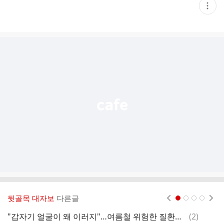
현
재
게
시
글
추
가
기
능
열
기
뒷골목 대자보
다른글
현재페이지 1
2
3
4
댓
"갑자기 얼굴이 왜 이러지"…여름철 위험한 질환의 정체
(
2
)
(