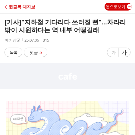
C
뒷골목 대자보
앱으로보기
A
[기사]
"지하철 기다리다 쓰러질 뻔"…차라리
F
밖이 시원하다는 역 내부 어떻길래
작
작
조
메기장군
25.07.06
315
E
성
성
회
자
시
수
글
가
글
목록
댓글
5
가
간
자
자
크
크
기
기
크
작
게
게