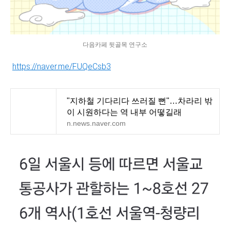
다음카페 뒷골목 연구소
https://naver.me/FUQeCsb3
"지하철 기다리다 쓰러질 뻔"…차라리 밖
이 시원하다는 역 내부 어떻길래
n.news.naver.com