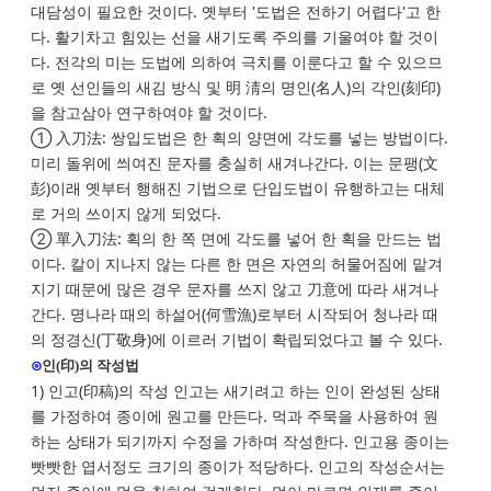
대담성이 필요한 것이다. 옛부터 '도법은 전하기 어렵다'고 한
다. 활기차고 힘있는 선을 새기도록 주의를 기울여야 할 것이
다. 전각의 미는 도법에 의하여 극치를 이룬다고 할 수 있으므
로 옛 선인들의 새김 방식 및 明 淸의 명인(名人)의 각인(刻印)
을 참고삼아 연구하여야 할 것이다.
① 入刀法: 쌍입도법은 한 획의 양면에 각도를 넣는 방법이다.
미리 돌위에 씌여진 문자를 충실히 새겨나간다. 이는 문팽(文
彭)이래 옛부터 행해진 기법으로 단입도법이 유행하고는 대체
로 거의 쓰이지 않게 되었다.
② 單入刀法: 획의 한 쪽 면에 각도를 넣어 한 획을 만드는 법
이다. 칼이 지나지 않는 다른 한 면은 자연의 허물어짐에 맡겨
지기 때문에 많은 경우 문자를 쓰지 않고 刀意에 따라 새겨나
간다. 명나라 때의 하설어(何雪漁)로부터 시작되어 청나라 때
의 정경신(丁敬身)에 이르러 기법이 확립되었다고 볼 수 있다.
⊙
인(印)의 작성법
1) 인고(印稿)의 작성 인고는 새기려고 하는 인이 완성된 상태
를 가정하여 종이에 원고를 만든다. 먹과 주묵을 사용하여 원
하는 상태가 되기까지 수정을 가하며 작성한다. 인고용 종이는
빳빳한 엽서정도 크기의 종이가 적당하다. 인고의 작성순서는