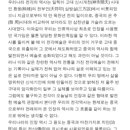
우리나라 전각의 역사는 일찍이 고대 신시개천(神市開天) 시대
인 환웅(桓雄)의 천부인(天符印) 삼방설(三方設)에서 비롯되었
으니 지금으로부터 약 만 육천년 전의 일이므로, 중국의 은 주
(殷 周)시대와 비교하여 보더라도 만 삼천년을 거슬러 오르는
시대였다. 이와같이 우리는 인류역사상 최초로 인장을 사용했
던 국가임은 물론 당당한 문화민족임을 알 수 있다. 이러한 역
사를 돌이켜 볼 때 이 전각예술은 우리의 것이 거꾸로 고대 중
국으로 유출되어 그 곳에서 제도화하였고 중국의 역사와 함께
발전되면서 예술로 승화되었다고 해도 과언이 아닐 것이다. 그
러나 이와 같은 찬란한 역사적 전통을 가진 전각예술이 전해지
는 기록이나 실체가 전혀 없어 하나의 설로 이해되고 있는 것
은 실로 안타까운 일이 아닐 수 없다. 다행히 우리 땅에서 삶을
영위하던 신석기인에 의해 만들어진 것으로 밝혀진 저 울주 반
구대의 암각화만이 일부 그 실체를 보여주고 있을 따름이다.
그럼에도 불구하고 전각이 오늘날의 인장과 같은 형태로 발전
한 예술적 관점에서 본다면 우리의 전각역사는 현재로는 중국
으로부터 전래되어 온 인장의 역사와 그 흐름을 같이 하는 것
으로 밖에는 생각할 수 없다.
우리나라의 인장 역시 그 용도는 중국과 마찬가지로 치민(治
民)의 長이 전신(傳信)의 표시로써 사용되었음은 물론이다. 그