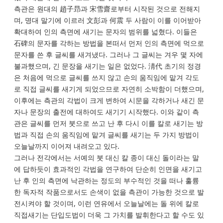
측관은 원대의 趙子昻과 宋雪齋로부터 시작된 것으로 전해지
며, 명대 말기에 이르러 文彭과 何震 두 사람이 이를 이어받아
확대하여 인의 측면에 새기는 문자의 범위를 넓혔다. 이들은
石碑의 문자를 각하는 방법을 본떠서 먼저 인의 측면에 먹으로
문자를 쓴 후 글씨를 새겨냈다. 그러나 그 글씨는 겨우 몇 자에
불과했으며, 긴 문장을 새기는 일은 없었다. 淸代 초기의 정경
은 처음에 먹으로 글씨를 쓰지 않고 손의 움직임에 맡겨 각도
로 직접 글씨를 새기게 되었으므로 자연히 소박함이 더했으며,
이후에는 측관의 각법이 크게 변하여 시문을 각하거나 새긴 문
자나 문장의 출전에 대하여도 새기기 시작했다. 이와 같이 측
관은 글씨를 먼저 붓으로 쓰고 난 후 다시 이를 칼로 새기는 방
법과 직접 손의 움직임에 맡겨 글씨를 새기는 두 가지 방법이
오늘날까지 이어져 내려오고 있다.
그러나 전각에서는 서예의 붓 대신 칼 종이 대신 돌이라는 말
에 답하듯이 효과적인 각법을 연구하여 단순히 인면을 새기고
난 후 인의 측면에 낙관하는 정도의 부수적인 것을 떠나 훌륭
한 독자적 작품으로서도 손색이 없을 측관이 가능한 것으로 발
전시켜야 할 것이며, 이런 연유에서 오늘날에는 돌 위에 칼로
직접새기는 단입도법이 더욱 그 가치를 발휘한다고 할 수도 있