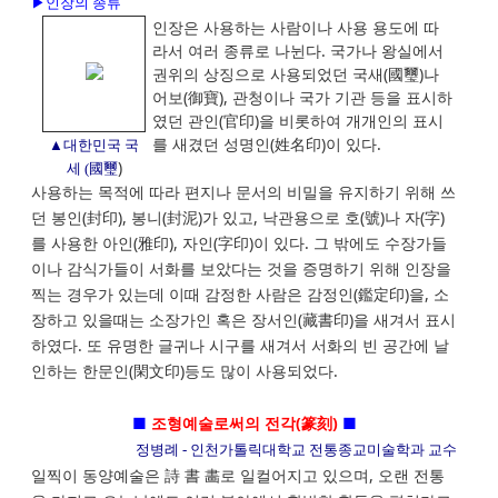
▶인장의 종류
인장은 사용하는 사람이나 사용 용도에 따
라서 여러 종류로 나뉜다. 국가나 왕실에서
권위의 상징으로 사용되었던 국새(國璽)나
어보(御寶), 관청이나 국가 기관 등을 표시하
였던 관인(官印)을 비롯하여 개개인의 표시
를 새겼던 성명인(姓名印)이 있다.
▲대한민국 국
)
세 (國璽
사용하는 목적에 따라 편지나 문서의 비밀을 유지하기 위해 쓰
던 봉인(封印), 봉니(封泥)가 있고, 낙관용으로 호(號)나 자(字)
를 사용한 아인(雅印), 자인(字印)이 있다. 그 밖에도 수장가들
이나 감식가들이 서화를 보았다는 것을 증명하기 위해 인장을
찍는 경우가 있는데 이때 감정한 사람은 감정인(鑑定印)을, 소
장하고 있을때는 소장가인 혹은 장서인(藏書印)을 새겨서 표시
하였다. 또 유명한 글귀나 시구를 새겨서 서화의 빈 공간에 날
인하는 한문인(閑文印)등도 많이 사용되었다.
■
조형예술로써의 전각(篆刻)
■
정병례 - 인천가톨릭대학교 전통종교미술학과 교수
일찍이 동양예술은 詩 書 畵로 일컬어지고 있으며, 오랜 전통