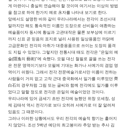
게 마련이니 충실히 연습해야 할 것이며 여기서는 이상의 방법
을 참고로 하여 한가지 예로 永자를 나타내 보기로 한다.
앞에서도 설명한 바와 같이 우리나라에서는 전각이 조선시대
말까지만 해도 통속적인 이름인 도장으로 선비들이 애환하는
예술품이자 동시에 황실과 고관대작은 물론 보부상에 이르기
까지 신표 곧 믿음의 표지로 널리 사용된 일상용품인 까닭에
고급문화인 전각의 아취가 대중용품으로 쓰이는 도장의 품격
도 지킬 수 있었다. 그렇지만 전통시대 때도 전각은 "은일의 예
술(隱逸의 藝術)"에 속했다. 모필 대신 철필로 끌을 쓰는 전각
은 전문 영역이기보다 모필에 기대는 화가나 서예가의 겸업 영
역이기 쉬웠다. 그래서 전각 전문예술가로서만 이름이 전하는
사람들이 거의 없고 고작 근대 중국화에서 일가를 이루었던 齊
白石의 경우처럼 그림 또는 글씨와 함께 전각에도 일가를 이루
었다고 말할 정도로 전각은 은일의 예술이었던 것이다.
우리나라에 있어 금세기 초반 전각에 능했던 위창 오세창, 성
제 김태석 역시 전각가로 보다 오히려 서예가로 더 잘 알려져
있음도 그 때문이다.
그러나 이러한 상황에서도 우리 전각의 예술적 향기는 흩어지
지 않았다. 조선 5백년 예단의 최고봉이라 추앙 받는 추사 김