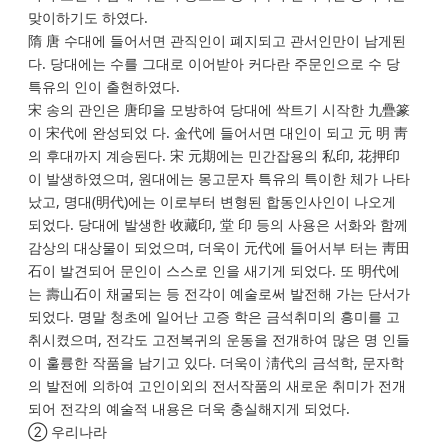
맞이하기도 하였다.
隋 唐 수대에 들어서면 관직인이 폐지되고 관서인만이 남게된
다. 당대에는 수를 그대로 이어받아 커다란 주문인으로 수 당
특유의 인이 출현하였다.
宋 송의 관인은 唐印을 모방하여 당대에 싹트기 시작한 九疊篆
이 宋代에 완성되었 다. 金代에 들어서면 대인이 되고 元 明 靑
의 후대까지 계승된다. 宋 元期에는 민간잡용의 私印, 花押印
이 발생하였으며, 원대에는 몽고문자 특유의 특이한 체가 나타
났고, 명대(明代)에는 이로부터 변형된 합동인사인이 나오게
되었다. 당대에 발생한 收藏印, 堂 印 등의 사용은 서화와 함께
감상의 대상물이 되었으며, 더욱이 元代에 들어서부 터는 靑田
石이 발견되어 문인이 스스로 인을 새기게 되었다. 또 明代에
는 壽山石이 채굴되는 등 전각이 예술로써 발전해 가는 단서가
되었다. 명말 청초에 일어난 고증 학은 금석취미의 흥미를 고
취시켰으며, 전각도 고전복귀의 운동을 전개하여 많은 명 인들
이 훌륭한 작품을 남기고 있다. 더욱이 淸代의 금석학, 문자학
의 발전에 의하여 고인이외의 전서작품의 새로운 취미가 전개
되어 전각의 예술적 내용은 더욱 충실해지게 되었다.
② 우리나라