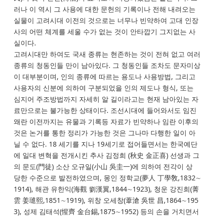
러나 이 역시 그 사용에 대한 문헌의 기록이나 전해 내려오는
실물이 고려시대 이전의 것으로는 너무나 빈약하여 고대 인장
사의 어떤 체계를 세울 수가 없는 것이 안타깝기 그지없는 사
실이다.
고려시대만 하여도 국새 종류는 현존하는 것이 전혀 없고 여러
종류의 청동인들 만이 남아있다. 그 청동인들 조차도 문자미상
이 대부분이며, 인의 종류에 따르는 용도나 사용방법, 그리고
사용자의 신분에 의하여 구분되었을 인의 제도나 형식, 또는
심지어 주조방법까지 자세히 알 길이라고는 현재 남아있는 자
료만으로는 불가능한 상태이다. 조선시대에 들어와서도 임진
왜란 이전까지는 유물과 기록등 자료가 빈약하나 임란 이후의
것은 논거를 통한 정리가 가능한 것은 그나마 다행한 일이 아
닐 수 없다. 18 세기를 지나 19세기로 접어들면서는 한국예단
에 일대 변혁을 전개시킨 추사 김정희 (秋史 金正喜) 선생과 그
의 문도(門徒) 소산 오규일(小山 吳圭一)에 의하여 전각이 상
당한 수준으로 발전하였으며, 몽인 정학교(夢人 丁學敎,1832∼
1914), 해관 유한익(海觀 劉漢翼,1844∼1923), 청운 강진희(菁
雲 姜璡熙,1851∼1919), 위창 오세창(葦滄 吳世 昌,1864∼195
3), 성제 김태석(惺齊 金台錫,1875∼1952) 등의 손을 거치면서