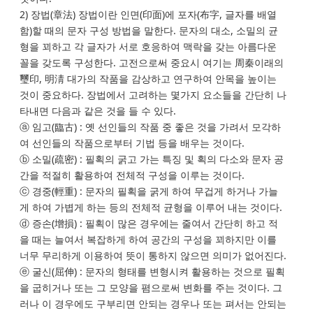
2) 장법(章法) 장법이란 인면(印面)에 포자(布字, 글자를 배열
함)할 때의 문자 구성 방법을 말한다. 문자의 대소, 소밀의 균
형을 꾀하고 각 글자가 서로 호응하여 맥락을 갖는 아름다운
꼴을 갖도록 구성한다. 고전으로써 중요시 여기는 周秦이래의
璽印, 明淸 대가의 작품을 감상하고 연구하여 안목을 높이는
것이 중요하다. 장법에서 고려하는 몇가지 요소들을 간단히 나
타내면 다음과 같은 것을 들 수 있다.
ⓐ 임고(臨古) : 옛 선인들의 작품 중 좋은 것을 가려서 모각하
여 선인들의 작품으로부터 기법 등을 배우는 것이다.
ⓑ 소밀(疏密) : 필획의 굵고 가는 특징 및 획의 다소와 문자 공
간을 적절히 활용하여 전체적 구성을 이루는 것이다.
ⓒ 경중(輕重) : 문자의 필획을 굵게 하여 무겁게 하거나 가늘
게 하여 가볍게 하는 등의 전체적 균형을 이루어 내는 것이다.
ⓓ 증손(增損) : 필획이 많은 경우에는 줄여서 간단히 하고 적
을 때는 늘여서 복잡하게 하여 공간의 구성을 꾀하지만 이를
너무 무리하게 이용하여 뜻이 통하지 않으면 의미가 없어진다.
ⓔ 굴신(屈伸) : 문자의 형태를 변형시켜 활용하는 것으로 필획
을 굽히거나 또는 그 모양을 폄으로써 변화를 주는 것이다. 그
러나 이 경우에도 구부리면 안되는 경우나 또는 펴서는 안되는