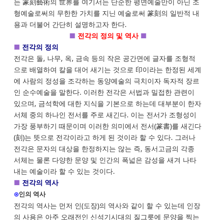
는 篆刻藝術의 世界를 여기서는 단순한 평면예술만이 아닌 조
형예술로써의 무한한 가치를 지닌 예술로써 篆刻의 일반적 내
용과 더불어 간단히 설명하고자 한다.
■
전각의 정의 및 역사
■
■
전각의 정의
전각은 돌, 나무, 옥, 금속 등의 작은 공간면에 글자를 조형적
으로 배열하여 칼을 대어 새기는 것으로 印이라는 한정된 세계
에 사람의 정성을 조각하는 동양예술의 극치이자 독자적 장르
인 순수예술을 말한다. 이러한 전각은 서법과 밀접한 관련이
있으며, 금석학에 대한 지식을 기본으로 하는데 대부분이 한자
서체 중의 하나인 전서를 주로 새긴다. 이는 전서가 조형성이
가장 풍부하기 때문이며 이러한 의미에서 전서(篆書)를 새긴다
(刻)는 뜻으로 전각이라고 하게 된 것이라 할 수 있다. 그러나
전각은 문자의 대상을 한정하지는 않는 즉, 동서고금의 각종
서체는 물론 다양한 문양 및 인간의 폭넓은 감성을 새겨 나타
내는 예술이라 할 수 있는 것이다.
■
전각의 역사
⊙
인의 역사
전각의 역사는 먼저 인(도장)의 역사와 같이 할 수 있는데 인장
의 사용은 아주 오래전인 신석기시대의 질그릇에 문양을 찍는