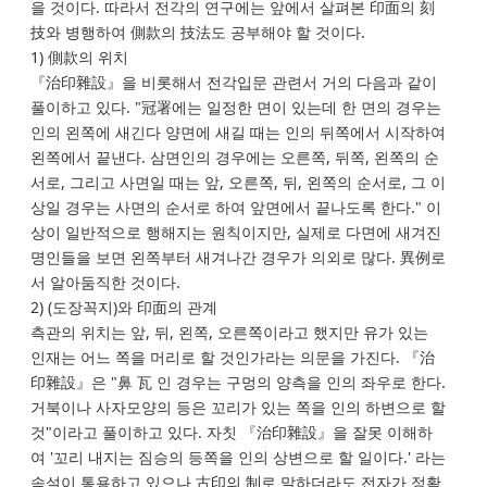
을 것이다. 따라서 전각의 연구에는 앞에서 살펴본 印面의 刻
技와 병행하여 側款의 技法도 공부해야 할 것이다.
1) 側款의 위치
『治印雜設』을 비롯해서 전각입문 관련서 거의 다음과 같이
풀이하고 있다. "冠署에는 일정한 면이 있는데 한 면의 경우는
인의 왼쪽에 새긴다 양면에 새길 때는 인의 뒤쪽에서 시작하여
왼쪽에서 끝낸다. 삼면인의 경우에는 오른쪽, 뒤쪽, 왼쪽의 순
서로, 그리고 사면일 때는 앞, 오른쪽, 뒤, 왼쪽의 순서로, 그 이
상일 경우는 사면의 순서로 하여 앞면에서 끝나도록 한다." 이
상이 일반적으로 행해지는 원칙이지만, 실제로 다면에 새겨진
명인들을 보면 왼쪽부터 새겨나간 경우가 의외로 많다. 異例로
서 알아둠직한 것이다.
2) (도장꼭지)와 印面의 관계
측관의 위치는 앞, 뒤, 왼쪽, 오른쪽이라고 했지만 유가 있는
인재는 어느 쪽을 머리로 할 것인가라는 의문을 가진다. 『治
印雜設』은 "鼻 瓦 인 경우는 구멍의 양측을 인의 좌우로 한다.
거북이나 사자모양의 등은 꼬리가 있는 쪽을 인의 하변으로 할
것"이라고 풀이하고 있다. 자칫 『治印雜設』을 잘못 이해하
여 '꼬리 내지는 짐승의 등쪽을 인의 상변으로 할 일이다.' 라는
속설이 통용하고 있으나 古印의 制로 말하더라도 전자가 정확