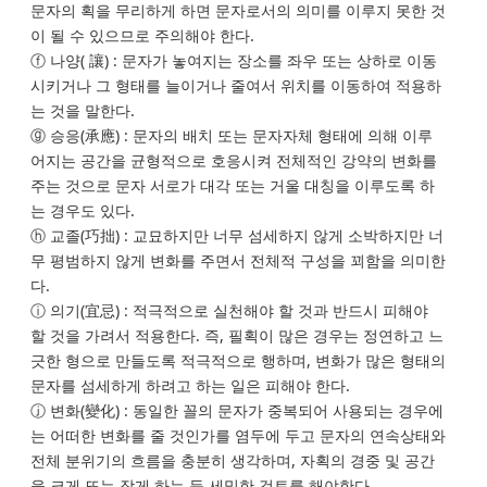
문자의 획을 무리하게 하면 문자로서의 의미를 이루지 못한 것
이 될 수 있으므로 주의해야 한다.
ⓕ 나양( 讓) : 문자가 놓여지는 장소를 좌우 또는 상하로 이동
시키거나 그 형태를 늘이거나 줄여서 위치를 이동하여 적용하
는 것을 말한다.
ⓖ 승응(承應) : 문자의 배치 또는 문자자체 형태에 의해 이루
어지는 공간을 균형적으로 호응시켜 전체적인 강약의 변화를
주는 것으로 문자 서로가 대각 또는 거울 대칭을 이루도록 하
는 경우도 있다.
ⓗ 교졸(巧拙) : 교묘하지만 너무 섬세하지 않게 소박하지만 너
무 평범하지 않게 변화를 주면서 전체적 구성을 꾀함을 의미한
다.
ⓘ 의기(宜忌) : 적극적으로 실천해야 할 것과 반드시 피해야
할 것을 가려서 적용한다. 즉, 필획이 많은 경우는 정연하고 느
긋한 형으로 만들도록 적극적으로 행하며, 변화가 많은 형태의
문자를 섬세하게 하려고 하는 일은 피해야 한다.
ⓙ 변화(變化) : 동일한 꼴의 문자가 중복되어 사용되는 경우에
는 어떠한 변화를 줄 것인가를 염두에 두고 문자의 연속상태와
전체 분위기의 흐름을 충분히 생각하며, 자획의 경중 및 공간
을 크게 또는 작게 하는 등 세밀한 검토를 해야한다.