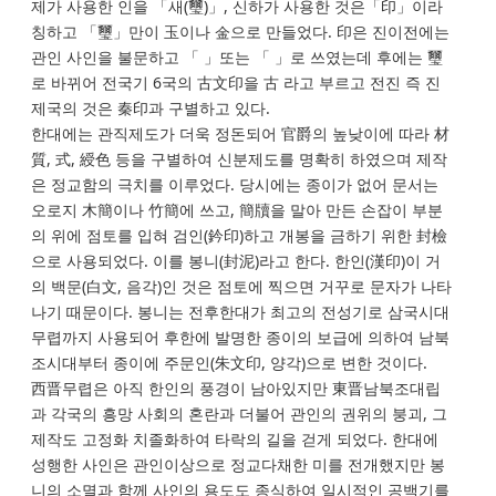
제가 사용한 인을 「새(璽)」, 신하가 사용한 것은「印」이라
칭하고 「璽」만이 玉이나 金으로 만들었다. 印은 진이전에는
관인 사인을 불문하고 「 」또는 「 」로 쓰였는데 후에는 璽
로 바뀌어 전국기 6국의 古文印을 古 라고 부르고 전진 즉 진
제국의 것은 秦印과 구별하고 있다.
한대에는 관직제도가 더욱 정돈되어 官爵의 높낮이에 따라 材
質, 式, 綬色 등을 구별하여 신분제도를 명확히 하였으며 제작
은 정교함의 극치를 이루었다. 당시에는 종이가 없어 문서는
오로지 木簡이나 竹簡에 쓰고, 簡牘을 말아 만든 손잡이 부분
의 위에 점토를 입혀 검인(鈐印)하고 개봉을 금하기 위한 封檢
으로 사용되었다. 이를 봉니(封泥)라고 한다. 한인(漢印)이 거
의 백문(白文, 음각)인 것은 점토에 찍으면 거꾸로 문자가 나타
나기 때문이다. 봉니는 전후한대가 최고의 전성기로 삼국시대
무렵까지 사용되어 후한에 발명한 종이의 보급에 의하여 남북
조시대부터 종이에 주문인(朱文印, 양각)으로 변한 것이다.
西晋무렵은 아직 한인의 풍경이 남아있지만 東晋남북조대립
과 각국의 흥망 사회의 혼란과 더불어 관인의 권위의 붕괴, 그
제작도 고정화 치졸화하여 타락의 길을 걷게 되었다. 한대에
성행한 사인은 관인이상으로 정교다채한 미를 전개했지만 봉
니의 소멸과 함께 사인의 용도도 종식하여 일시적인 공백기를