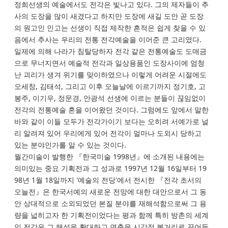
정희선생의 예술에서도 전각은 빛나고 있다. 그의 제자들이 추
사의 도장을 많이 새겼다고 하지만 도장에 새길 도안 곧 도장
의 원고인 인고는 선생이 직접 제작한 흔적은 쉽게 찾을 수 있
음에서 추사는 우리의 전통 전각예술을 이어준 큰 고리였다.
일제에 의해 나라가 침탈당하자 전각 같은 전통예술도 도매금
으로 무너지면서 예술적 전각과 일상용품인 도장사이에 엄청
난 괴리가 생겨 위기를 맞이하였으나 이렇게 어려운 시절에도
오세창, 김태석, 그리고 이후 오늘날에 이르기까지 정기호, 고
봉주, 이기우, 정문경, 안광석 선생에 이르는 분들이 끊임없이
전각의 전통예술 혼을 이어왔던 것이다. 그럼에도 앞에서 말한
바와 같이 이들 모두가 전각가이기 보다는 오히려 서예가로 널
리 알려져 있어 우리에게 있어 전각이 얼마나 도외시 당하고
있는 분야인가를 알 수 있는 것이다.
월간미술이 발행한 『한국미술 1998년』에 소개된 내용에는
의미있는 중요 기획전과 그 성과로 1997년 12월 16일부터 19
98년 1월 18일까지 '예술의 전당'에서 전시한 『전각 초서의
오늘전』은 한국서예의 새로운 전망에 대한 대안으로서 그 동
안 상대적으로 소외되었던 본질 분야를 재해석함으로써 그 용
량을 넓히고자 한 기획전이었다는 평과 함께 특히 방촌의 세계
인 전각은 그 해석을 확대하고 연출을 시각적 볼거리로 끌어들