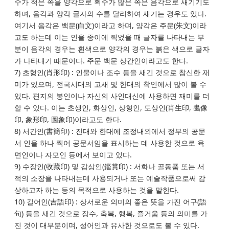
수가 적은 쪽을 양각으로 획수가 많은 쪽은 음각으로 새기기도
하며, 음각과 양각 글자의 수를 달리하여 새기는 경우도 있다.
여기서 음각은 백문(白文)이라고 하며, 양각은 주문(朱文)이라
고도 하는데 이는 인을 종이에 찍었을 때 글자를 나타내는 부
분이 음각의 경우는 흰색으로 양각의 경우는 붉은 색으로 글자
가 나타내기 때문이다. 주문 백문 상간인이라고도 한다.
7) 초형인(肖形印) : 인물이나 조수 등을 새긴 것으로 참신한 재
미가 있으며, 전국시대의 고새 및 한대의 착인에서 많이 볼 수
있다. 편지의 봉인이나 자신의 사인대신에 사용하면 재미를 더
할 수 있다. 이는 초생인, 화상인, 상형인, 도상인(肖生印, 畵像
印, 象形印, 圖象印)이라고도 한다.
8) 서간인(書簡印) : 진대와 한대에 조정내외에서 정부의 공문
서 인을 하나 찍어 공문서임을 표시하는 데 사용한 것으로 육
면인이나 자모인 등에서 보이고 있다.
9) 수장인(收藏印) 및 감상인(鑑賞印) : 서화나 골동품 또는 서
적의 소장을 나타내는데 사용되거나 또는 예술작품으로써 감
상하고자 하는 등의 목적으로 사용하는 것을 말한다.
10) 길어인(吉語印) : 상서로운 의미의 좋은 뜻을 가진 어구(語
句) 등을 새긴 것으로 장수, 축복, 행복, 즐거움 등의 의미를 가
진 것이 대부분이며, 성어인과 유사한 것으로도 볼 수 있다.