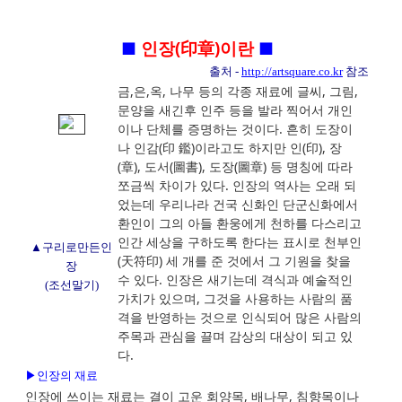
■
인장(印章)이란
■
출처 -
http://artsquare.co.kr
참조
금,은,옥, 나무 등의 각종 재료에 글씨, 그림,
문양을 새긴후 인주 등을 발라 찍어서 개인
이나 단체를 증명하는 것이다. 흔히 도장이
나 인감(印 鑑)이라고도 하지만 인(印), 장
(章), 도서(圖書), 도장(圖章) 등 명칭에 따라
쪼금씩 차이가 있다. 인장의 역사는 오래 되
었는데 우리나라 건국 신화인 단군신화에서
환인이 그의 아들 환웅에게 천하를 다스리고
인간 세상을 구하도록 한다는 표시로 천부인
▲구리로만든인
(天符印) 세 개를 준 것에서 그 기원을 찾을
장
수 있다. 인장은 새기는데 격식과 예술적인
(조선말기)
가치가 있으며, 그것을 사용하는 사람의 품
격을 반영하는 것으로 인식되어 많은 사람의
주목과 관심을 끌며 감상의 대상이 되고 있
다.
▶인장의 재료
인장에 쓰이는 재료는 결이 고운 회양목, 배나무, 침향목이나