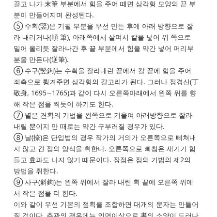
끌고 나가 末筆 부분에서 힘을 주어 떼면 삼각형 모양의 끝 부
분이 만들어지며 완성된다.
⑤ 수획(竪)은 기필 부분을 우선 만든 후에 아래 방향으로 잘
라 내리거나(順 筆), 아래쪽에서 살며시 칼을 넣어 위 쪽으로
밀어 올리듯 잘라나간 후 끝 부분에서 힘을 약간 넣어 머리부
분을 만든다(逆筆).
⑥ 수구(竪鉤)는 수획을 잘라내린 끝에서 칼 끝에 힘을 주어
죄측으로 튕겨주면 삼각형의 갈고리가 된다. 그러나 정경신(丁
敬身, 1695∼1765)과 같이 다시 오른쪽아래에서 왼쪽 위를 향
해 작은 점을 찍듯이 하기도 한다.
⑦ 별은 견획의 기법을 왼쪽으로 기울여 아래방향으로 잘라
내릴 뿐이지 만 때로는 약간 구부러질 경우가 있다.
⑧ 날(捺)은 단입법의 경우 작가의 거의가 오른쪽으로 삐쳐내
지 않고 긴 점의 양식을 취한다. 오른쪽으로 삐침은 새기기 힘
들고 효과도 나지 않기 때문이다. 장점은 점의 기법의 제2의
방법을 취한다.
⑨ 사구(斜鉤)는 왼쪽 위에서 잘라 내린 획 끝에 오른쪽 위에
서 작은 점을 더 한다.
이와 같이 우선 기본의 점획을 조합하면 대개의 문자는 만들어
질 것이다. 측관의 경우에는 인면이상으로 書의 소양이 드러나