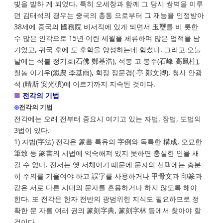
빛을 발하 게 되었다. 특히 오세창과 함께 그 당시 쌍벽을 이루
던 김태석의 경우는 중국의 총통 으로부터 그 재능을 인정받아
38세에 중국의 國務院 비서직에 있게 되면서 玉璽를 비 롯한
수 많은 인각으로 15년 이란 세월을 체류하며 많은 업적을 남
기었고, 귀국 후에 도 후학을 양성하는데 힘썼다. 그리고 오늘
날에는 석불 정기호(石佛 鄭基浩), 석봉 고 봉주(石峰 高鳳柱),
철농 이기우(鐵農 李基雨), 회정 정문경( 亭 鄭文卿), 청사 안광
석 (晴斯 安光碩)에 이르기까지 지속된 것이다.
■
전각의 기법
⊙
전각의 기법
전각에는 오래 전부터 중요시 여기고 있는 자법, 장법, 도법의
3법이 있다.
1) 자법(字法) 전각은 篆書 특유의 字例와 독특한 構成, 오묘한
筆致 등 篆書의 서법에 익숙해져 있지 못하면 충실한 인을 새
길 수 없다. 전서는 옛 서체이기 때문에 문자의 선택에는 충분
히 주의를 기울여야 하고 誤字를 사용하거나 甲骨文과 印篆과
같은 서로 다른 시대의 문자를 혼용하거나 하지 않도록 해야
한다. 또 전각은 한자 전반의 광범위한 지식도 필요하므로 정
확한 문 자를 여러 권의 篆刻字典, 篆刻字林 등에서 찾아야 할
것이다.