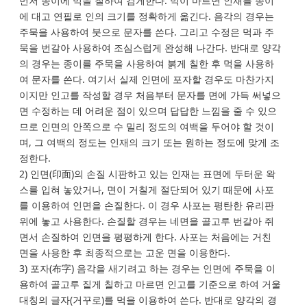
먼저 종이에 먹을 칠하여 검게한다. 먹이 마르면 인재를 종이
에 대고 연필로 인의 크기를 정확하게 옮긴다. 음각의 경우는
주묵을 사용하여 붓으로 문자를 쓴다. 그리고 수정은 먹과 주
묵을 번갈아 사용하여 조심스럽게 완성해 나간다. 반대로 양각
의 경우는 종이를 주묵을 사용하여 붉게 칠한 후 먹을 사용하
여 문자를 쓴다. 여기서 실제 인면에 포자할 경우도 마찬가지
이지만 인고를 작성할 경우 처음부터 문자를 면에 가득 써넣으
면 수정하는 데 어려운 점이 있으며 답답한 느낌을 줄 수 있으
므로 인면의 안쪽으로 수 밀리 정도의 여백을 두어야 할 것이
며, 그 여백의 정도는 인재의 크기 또는 원하는 정도에 맞게 조
정한다.
2) 인면(印面)의 손질 시판하고 있는 인재는 표면에 두터운 왁
스를 입혀 놓았거나, 면이 거칠게 절단되어 있기 때문에 사포
를 이용하여 인면을 손질한다. 이 경우 사포는 평탄한 유리판
위에 놓고 사용한다. 손질할 경우는 네면을 골고루 번갈아 쥐
면서 손질하여 인면을 평평하게 한다. 사포는 처음에는 거친
면을 사용한 후 최종적으로는 고운 면을 이용한다.
3) 포자(布字) 음각을 새기려고 하는 경우는 인면에 주묵을 이
용하여 골고루 짙게 칠하고 마르면 인고를 기준으로 하여 거울
대칭의 글자(거꾸로)를 먹을 이용하여 쓴다. 반대로 양각의 경