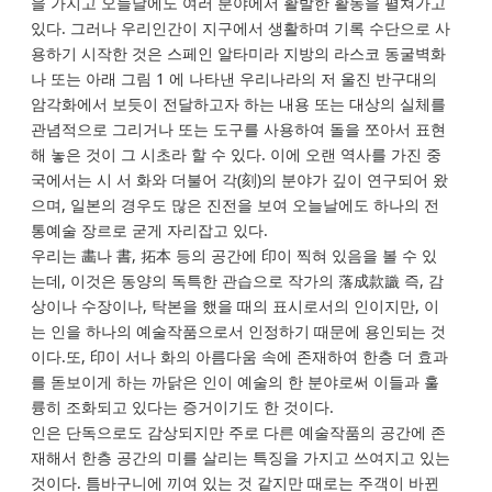
을 가지고 오늘날에도 여러 분야에서 활발한 활동을 펼쳐가고
있다. 그러나 우리인간이 지구에서 생활하며 기록 수단으로 사
용하기 시작한 것은 스페인 알타미라 지방의 라스코 동굴벽화
나 또는 아래 그림 1 에 나타낸 우리나라의 저 울진 반구대의
암각화에서 보듯이 전달하고자 하는 내용 또는 대상의 실체를
관념적으로 그리거나 또는 도구를 사용하여 돌을 쪼아서 표현
해 놓은 것이 그 시초라 할 수 있다. 이에 오랜 역사를 가진 중
국에서는 시 서 화와 더불어 각(刻)의 분야가 깊이 연구되어 왔
으며, 일본의 경우도 많은 진전을 보여 오늘날에도 하나의 전
통예술 장르로 굳게 자리잡고 있다.
우리는 畵나 書, 拓本 등의 공간에 印이 찍혀 있음을 볼 수 있
는데, 이것은 동양의 독특한 관습으로 작가의 落成款識 즉, 감
상이나 수장이나, 탁본을 했을 때의 표시로서의 인이지만, 이
는 인을 하나의 예술작품으로서 인정하기 때문에 용인되는 것
이다.또, 印이 서나 화의 아름다움 속에 존재하여 한층 더 효과
를 돋보이게 하는 까닭은 인이 예술의 한 분야로써 이들과 훌
륭히 조화되고 있다는 증거이기도 한 것이다.
인은 단독으로도 감상되지만 주로 다른 예술작품의 공간에 존
재해서 한층 공간의 미를 살리는 특징을 가지고 쓰여지고 있는
것이다. 틈바구니에 끼여 있는 것 같지만 때로는 주객이 바뀐