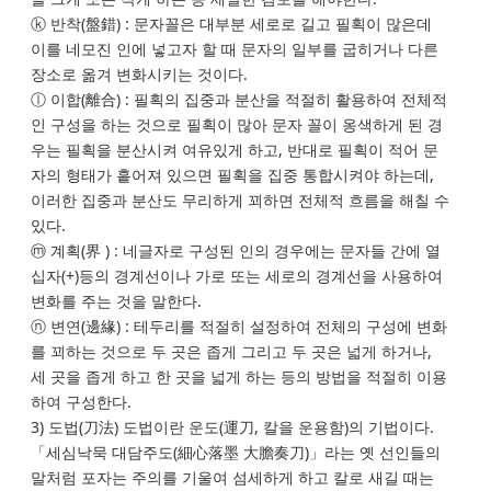
ⓚ 반착(盤錯) : 문자꼴은 대부분 세로로 길고 필획이 많은데
이를 네모진 인에 넣고자 할 때 문자의 일부를 굽히거나 다른
장소로 옮겨 변화시키는 것이다.
ⓛ 이합(離合) : 필획의 집중과 분산을 적절히 활용하여 전체적
인 구성을 하는 것으로 필획이 많아 문자 꼴이 옹색하게 된 경
우는 필획을 분산시켜 여유있게 하고, 반대로 필획이 적어 문
자의 형태가 흩어져 있으면 필획을 집중 통합시켜야 하는데,
이러한 집중과 분산도 무리하게 꾀하면 전체적 흐름을 해칠 수
있다.
ⓜ 계획(界 ) : 네글자로 구성된 인의 경우에는 문자들 간에 열
십자(+)등의 경계선이나 가로 또는 세로의 경계선을 사용하여
변화를 주는 것을 말한다.
ⓝ 변연(邊緣) : 테두리를 적절히 설정하여 전체의 구성에 변화
를 꾀하는 것으로 두 곳은 좁게 그리고 두 곳은 넓게 하거나,
세 곳을 좁게 하고 한 곳을 넓게 하는 등의 방법을 적절히 이용
하여 구성한다.
3) 도법(刀法) 도법이란 운도(運刀, 칼을 운용함)의 기법이다.
「세심낙묵 대담주도(細心落墨 大膽奏刀)」라는 옛 선인들의
말처럼 포자는 주의를 기울여 섬세하게 하고 칼로 새길 때는