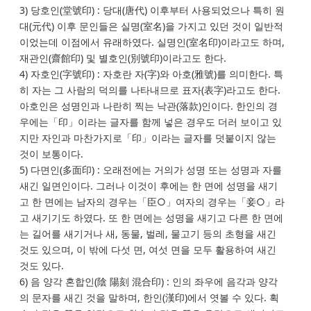
3) 당호인(堂號印) : 당대(唐代) 이후부터 사용되었으나 특히 원
대(元代) 이후 문인들은 실명(室名)을 가지고 있던 것이 일반적
이었는데 이점에서 유래하였다. 실명인(室名印)이라고도 하며,
재관인(齋館印) 및 별호인(別號印)이라고도 한다.
4) 자호인(字號印) : 자호란 자(字)와 아호(雅號)를 의미한다. 특
히 자는 그 사람의 덕의를 나타내므로 표자(表字)라고도 한다.
아호인은 성명인과 나란히 찍는 낙관(落款)인이다. 한인의 경
우에는「印」이라는 글자를 함께 넣은 경우도 더러 보이고 있
지만 자인과 마찬가지로「印」이라는 글자를 덧붙이지 않는
것이 보통이다.
5) 다면인(多面印) : 오래전에는 거의가 성명 또는 성명과 자를
새긴 일면인이다. 그러나 이것이 후에는 한 면에 성명을 새기
고 한 면에는 남자의 경우는「臣○」여자의 경우는「妾○」라
고 새기기도 하였다. 또 한 면에는 성명을 새기고 다른 한 면에
는 길어를 새기거나 새, 동물, 벌레, 물고기 등의 초형을 새긴
것도 있으며, 이 밖에 다섯 면, 여섯 면을 모두 활용하여 새긴
것도 있다.
6) 음 양각 혼합인(陰 陽刻 混合印) : 인의 좌우에 음각과 양각
의 문자를 새긴 것을 말하며, 한인(漢印)에서 엿볼 수 있다. 획