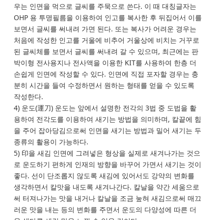
우는 인면을 먹으로 글씨를 주묵으로 쓴다. 이 때 대칭글자는
OHP 용 투명필름을 이용하여 인고를 복사한 후 뒤집어서 이를
보면서 글씨를 써내려 가면 된다. 또는 복사가 어려운 경우는
처음에 작성한 인고를 거울에 비추어 거울상에 비치는 거꾸로
된 글씨체를 보면서 글씨를 써내려 갈 수 있으며, 최근에는 판
박이형 전사용지나 전사액을 이용한 KIT를 사용하여 한층 더
손쉽게 인면에 작성할 수 있다. 인면에 직접 포자할 경우는 충
분히 시간을 들여 수정하면서 원하는 형태를 얻을 수 있도록
작성한다.
4) 운도(運刀) 운도는 앞에서 설명한 전각의 3법 중 도법을 활
용하여 전각도를 이용하여 새기는 방법을 의미하며, 칼끝에 힘
을 주어 잡아당김으로써 인면을 새기는 방법과 밀어 새기는 두
종류의 활용이 가능하다.
5) 印을 새김 인면에 그려넣은 형상을 실제로 새겨나가는 것으
로 운도하기 편하게 인재의 방향을 바꾸어 가면서 새기는 것이
좋다. 선이 단조롭지 않도록 새김에 있어서도 강약의 변화를
생각하면서 칼맛을 내도록 새겨나간다. 칼날을 약간 세움으로
써 터져나가는 맛을 내거나 칼날을 조금 눞혀 새김으로써 매끄
러운 맛을 내는 등의 변화를 주면서 운도의 다양성에 따른 더