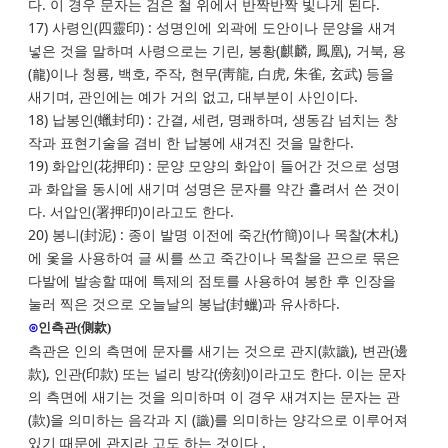
다. 이 경우 문자는 검은 철 위에서 반짝반짝 빛나게 된다.
17) 사령인(四靈印) : 성명인에 외곽에 도안이나 문양을 새겨
넣은 것을 말하며 사령으로는 기린, 봉황(麒麟, 鳳凰), 거북, 용
(龍)이나 청룡, 백호, 주작, 현무(靑龍, 白虎, 朱雀, 玄武) 등을
새기며, 관인에는 예가 거의 없고, 대부분이 사인이다.
18) 납봉인(蠟封印) : 간결, 세련, 명쾌하며, 생동감 넘치는 창
작과 표현기술을 겸비 한 납봉에 새겨진 것을 말한다.
19) 화압인(花押印) : 문양 모양의 화압이 들어간 것으로 성명
과 화압을 동시에 새기며 성명은 문자를 약간 흘려서 쓴 것이
다. 서압인(署押印)이라고도 한다.
20) 봉니(封泥) : 종이 발명 이전에 죽간(竹簡)이나 목찰(木札)
에 옻을 사용하여 글 씨를 쓰고 죽간이나 목찰을 끈으로 묶은
다발에 발송할 때에 특제의 점토를 사용하여 봉한 후 인장을
눌러 찍은 것으로 오늘날의 봉납(封蠟)과 유사하다.
⊙
인측관(側款)
측관은 인의 측면에 문자를 새기는 것으로 관지(款識), 변관(邊
款), 인관(印款) 또는 널리 방각(傍刻)이라고도 한다. 이는 문자
의 측면에 새기는 것을 의미하며 이 경우 새겨지는 문자는 관
(款)을 의미하는 음각과 지 (識)를 의미하는 양각으로 이루어져
있기 때문에 관지라 고도 하는 것이다 .