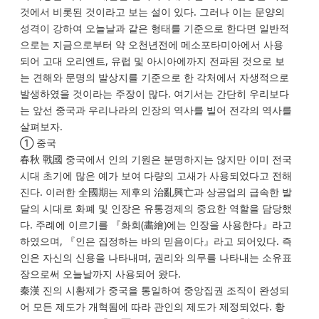
것에서 비롯된 것이라고 보는 설이 있다. 그러나 이는 문양의
성격이 강하여 오늘날과 같은 형태를 기준으로 한다면 일반적
으로는 지금으로부터 약 오천년전에 메소포타미아에서 사용
되어 고대 오리엔트, 유럽 및 아시아에까지 전파된 것으로 보
는 견해와 문명의 발상지를 기준으로 한 각처에서 자생적으로
발생하였을 것이라는 주장이 많다. 여기서는 간단히 우리보다
는 앞선 중국과 우리나라의 인장의 역사를 빌어 전각의 역사를
살펴보자.
① 중국
春秋 戰國 중국에서 인의 기원은 분명하지는 않지만 이미 전국
시대 초기에 많은 예가 보여 다량의 고새가 사용되었다고 전해
진다. 이러한 全國期는 제후의 治亂興亡과 상공업의 급속한 발
달의 시대로 화폐 및 인장은 유통경제의 중요한 역할을 담당했
다. 주례에 이르기를 『화회(畵繪)에는 인장을 사용한다』라고
하였으며, 『인은 집정하는 바의 믿음이다』라고 되어있다. 즉
인은 자신의 신용을 나타내며, 권리와 의무를 나타내는 소유표
장으로써 오늘날까지 사용되어 왔다.
秦漢 진의 시황제가 중국을 통일하여 중앙집권 조직이 완성되
어 모든 제도가 개혁됨에 따라 관인의 제도가 제정되었다. 황