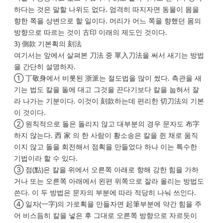
하다는 것은 말할 나위도 없다. 엄격히 따지자면 동물이 몸을
향한 쪽을 상변으로 할 일이다. 머리가 어느 쪽을 향했던 몸의
방향으로 따르는 것이 古印 이래의 제도인 것이다.
3) 側款 기본획의 刻法
여기서는 앞에서 살펴본 刀法 중 單入刀法을 써서 새기는 방법
을 간단히 설명하자.
① 丁敬身에서 비롯된 浙派는 절도법을 많이 썼다. 측관을 새
기는 법도 칼을 돌에 대고 그것을 끈다기보다 칼을 눕혀서 잘
라 나가는 기분이다. 이것이 刻款하는데 편리한 切刀法의 기본
이 것이다.
② 원칙적으로 돌은 돌리지 않고 대부분의 경우 문자도 布字
하지 않는다. 西 家 의 한 사람이 황소송은 칼을 쥔 채로 움직
이지 않고 돌을 회전해서 점획을 만들었다 하나 이는 특수한
기법이라 할 수 있다.
③ 점(點)은 칼을 위에서 오른쪽 아래로 향해 강한 힘을 가하
거나 또는 오른쪽 아래에서 왼편 위쪽으로 잘라 올리는 방법도
쓴다. 이 두 방법은 문자의 부분에 따라 적당히 나눠 쓰인다.
④ 일자(一字)의 가로획을 만들자면 起筆부분에 약간 힘을 주
어 비스듬히 칼을 넣은 후 그대로 오른쪽 방향으로 자르듯이