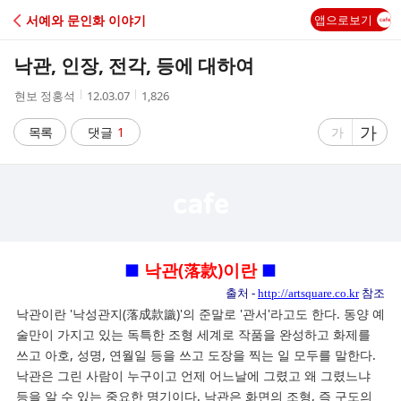
C
서예와 문인화 이야기
앱으로보기
A
낙관, 인장, 전각, 등에 대하여
F
작
작
조
현보 정홍석
12.03.07
1,826
성
성
회
E
자
시
수
글
가
글
목록
댓글
1
가
간
자
자
크
크
기
기
크
작
게
게
■
낙관(落款)이란
■
출처 -
http://artsquare.co.kr
참조
낙관이란 '낙성관지(落成款識)'의 준말로 '관서'라고도 한다. 동양 예
술만이 가지고 있는 독특한 조형 세계로 작품을 완성하고 화제를
쓰고 아호, 성명, 연월일 등을 쓰고 도장을 찍는 일 모두를 말한다.
낙관은 그린 사람이 누구이고 언제 어느날에 그렸고 왜 그렸느냐
등을 알 수 있는 중요한 명기이다. 낙관은 화면의 조형, 즉 구도의