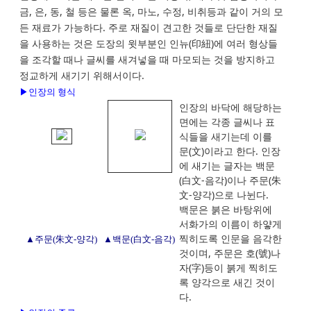
금, 은, 동, 철 등은 물론 옥, 마노, 수정, 비취등과 같이 거의 모
든 재료가 가능하다. 주로 재질이 견고한 것들로 단단한 재질
을 사용하는 것은 도장의 윗부분인 인뉴(印紐)에 여러 형상들
을 조각할 때나 글씨를 새겨넣을 때 마모되는 것을 방지하고
정교하게 새기기 위해서이다.
▶인장의 형식
인장의 바닥에 해당하는
면에는 각종 글씨나 표
식들을 새기는데 이를
문(文)이라고 한다. 인장
에 새기는 글자는 백문
(白文-음각)이나 주문(朱
文-양각)으로 나뉜다.
백문은 붉은 바탕위에
서화가의 이름이 하얗게
찍히도록 인문을 음각한
▲주문(朱文-양각)
▲백문(白文-음각)
것이며, 주문은 호(號)나
자(字)등이 붉게 찍히도
록 양각으로 새긴 것이
다.