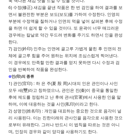
욱 색다른 새김 맛을 느낄 수 있을 것이다.
6) 수정(修正) 새김을 끝낸 작품은 한 번 검인을 하여 결과를 보
면서 불완전한 부분은 보도(보도)를 가하여 수정한다. 인영의
부분에 수정액을 칠하거나 인면의 먹을 넣어 살펴본 후에 수정
을 하면 더 쉽게 할 수 있을 것이다. 또 윤곽이 너무 매끄러운
경우에는 칼날로 약간 두드려 변화를 주기도 하면서 인을 완성
한다.
7) 검인(鈐印) 인주는 인면에 골고루 가볍게 뭍힌 후 인면의 전
체에 골고루 힘을 주어 원하는 위치에 조심스럽게 찍어낸다.
이 경우에도 만족할 만한 결과를 얻지 못하면 다시 수정과 검
인을 반복하여 작품을 완성한다.
⊙
인(印)의 종류
1) 관인(官印) : 하 은 주(夏 殷 周)시대의 인은 관인이나 사인
모두 새(璽)라고 칭하였으나, 관인은 진(秦)이 중국을 통일한
후에 제도를 정립하고 난 후에 관서(官署)에서 사용한 인을 말
하며, 이에 대응하는 것을 사인(私印)이라고 한다.
2) 성명인(姓名印) : 개인을 대표하는 중요한 것으로 음각이 널
리 사용된다. 이는 진한이래의 관사인을 음각으로 사용한 것으
로부터 유래한다. 그러나 반드시 이 법칙을 따르는 것은 아니
며, 인장의 경우와 같이 양각을 사용하기도 한다.