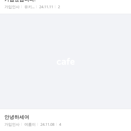
게시판명
작성자
작성시간
조회수
가입인사
유키...
24.11.11
2
안녕하세여
게시판명
작성자
작성시간
조회수
가입인사
여름이
24.11.08
4