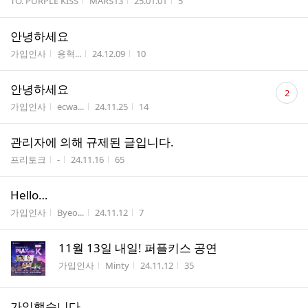
게시판명
작성자
작성시간
조회수
TO. PURPLE KISS
MARS13
25.01.01
5
안녕하세요
게시판명
작성자
작성시간
조회수
가입인사
용혁...
24.12.09
10
댓
안녕하세요
2
글
게시판명
작성자
작성시간
조회수
가입인사
ecwa...
24.11.25
14
수
관리자에 의해 규제된 글입니다.
게시판명
작성자
작성시간
조회수
프리토크
-
24.11.16
65
Hello…
게시판명
작성자
작성시간
조회수
가입인사
Byeo...
24.11.12
7
11월 13일 내일! 퍼플키스 공연
게시판명
작성자
작성시간
조회수
가입인사
Minty
24.11.12
35
가입했습니다.