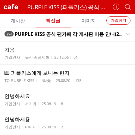
cafe
PURPLE KISS (퍼플키스) 공식 팬카페
카
개
페
별
개
정
카
게시판
최신글
이미지
가입하기
보
별
페
전
전
보
검
PURPLE KISS 공식 팬카페 각 게시판 이용 안내(201008VER.)
공지
카
공지목록 펼치기/접기
체
기
색
체
페
글
글
처음
리
메
게시판명
작성자
작성시간
조회수
가입인사
울산 땅콩세형
25.12.06
51
스
뉴
트
💌 퍼플키스에게 보내는 편지
게시판명
작성자
작성시간
조회수
TO. PURPLE KISS
보라꽃
25.08.20
138
안녕하세요
게시판명
작성자
작성시간
조회수
가입인사
서기유
25.08.19
8
안녕하세용
게시판명
작성자
작성시간
조회수
가입인사
먀마미
25.08.19
2