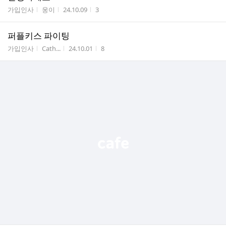
게시판명
작성자
작성시간
조회수
가입인사
웅이
24.10.09
3
퍼플키스 파이팅
게시판명
작성자
작성시간
조회수
가입인사
Cath...
24.10.01
8