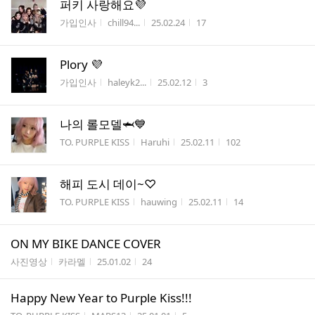
퍼키 사랑해요💜
게시판명
작성자
작성시간
조회수
가입인사
chill94...
25.02.24
17
Plory 💜
게시판명
작성자
작성시간
조회수
가입인사
haleyk2...
25.02.12
3
나의 롤모델🦈💙
게시판명
작성자
작성시간
조회수
TO. PURPLE KISS
Haruhi
25.02.11
102
해피 도시 데이~♡
게시판명
작성자
작성시간
조회수
TO. PURPLE KISS
hauwing
25.02.11
14
ON MY BIKE DANCE COVER
게시판명
작성자
작성시간
조회수
사진영상
카라멜
25.01.02
24
Happy New Year to Purple Kiss!!!