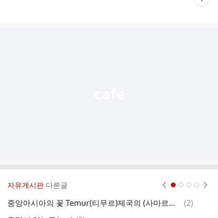
재
게
시
글
추
가
기
능
열
기
자유게시판
다른글
현재페이지 1
2
3
4
댓
중앙아시아의 꽃 Temur(티무르)제국의 (사마르칸트와 부하라 스케치)
(
2
)
글