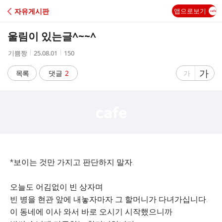
C
자유게시판
앱으로보기
A
울림이 있는글^~~^
F
작
작
조
기쁨짱
25.08.01
150
성
성
회
E
자
시
수
글
가
글
목록
댓글
2
가
간
자
자
크
크
기
기
크
작
게
게
*보이는 것만 가지고 판단하지 말자.
오늘도 어김없이 빈 상자며
빈 병을 현관 앞에 내놓자마자 그 할머니가 다녀가십니다.
이 동네에 이사 와서 바로 오시기 시작했으니까