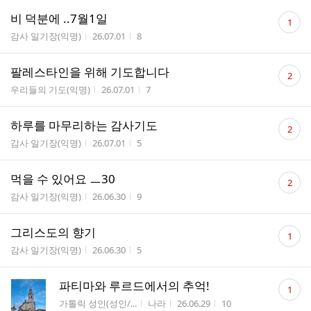
댓
비 덕분에 ..7월1일
1
글
게시판명
작성시간
조회수
감사 일기장(익명)
26.07.01
8
수
댓
팔레스타인을 위해 기도합니다
2
글
게시판명
작성시간
조회수
우리들의 기도(익명)
26.07.01
7
수
댓
하루를 마무리하는 감사기도
2
글
게시판명
작성시간
조회수
감사 일기장(익명)
26.07.01
5
수
댓
먹을 수 있어요 ㅡ30
2
글
게시판명
작성시간
조회수
감사 일기장(익명)
26.06.30
9
수
댓
그리스도의 향기
1
글
게시판명
작성시간
조회수
감사 일기장(익명)
26.06.30
5
수
댓
파티마와 루르드에서의 추억!
1
글
게시판명
작성자
작성시간
조회수
가톨릭 성인(성인/...
나라
26.06.29
10
수