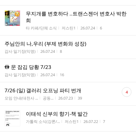
수
무지개를 변호하다 ..트랜스젠더 변호사 박한
희
게시판명
작성자
작성시간
조회수
타 카페/단체 소식
저스틴1
26.07.24
6
주님안의 나,우리 (부제 변화와 성장)
게시판명
작성시간
조회수
감사 일기장(익명)
26.07.24
8
🚻 문 잠김 당황 7/23
게시판명
작성시간
조회수
감사 일기장(익명)
26.07.24
16
댓
7/26 (일) 갤러리 오프닝 파티 번개
4
글
게시판명
작성자
작성시간
조회수
모임 안내(대천사 ...
공동...
26.07.23
39
수
이태석 신부의 향기-책 발간
게시판명
작성자
작성시간
조회수
가톨릭 소식(강론/...
저스틴1
26.07.22
7