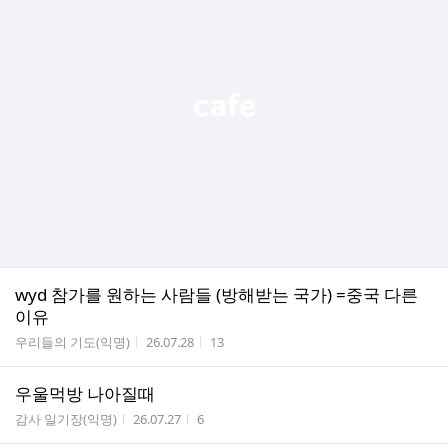
wyd 참가를 원하는 사람들 (방해받는 국가) =중국 다른
이유
게시판명
작성시간
조회수
우리들의 기도(익명)
26.07.28
13
우울먹방 나아질때
게시판명
작성시간
조회수
감사 일기장(익명)
26.07.27
6