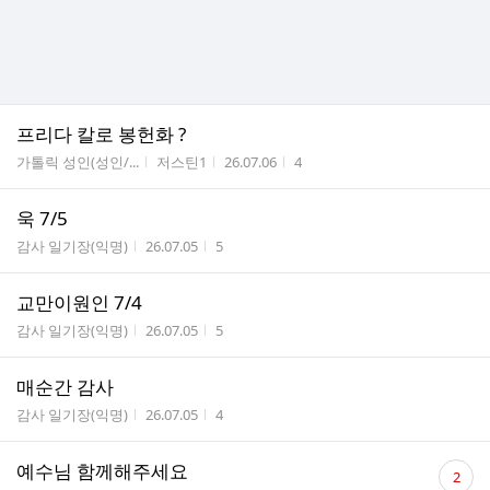
프리다 칼로 봉헌화 ?
게시판명
작성자
작성시간
조회수
가톨릭 성인(성인/...
저스틴1
26.07.06
4
욱 7/5
게시판명
작성시간
조회수
감사 일기장(익명)
26.07.05
5
교만이원인 7/4
게시판명
작성시간
조회수
감사 일기장(익명)
26.07.05
5
매순간 감사
게시판명
작성시간
조회수
감사 일기장(익명)
26.07.05
4
댓
예수님 함께해주세요
2
글