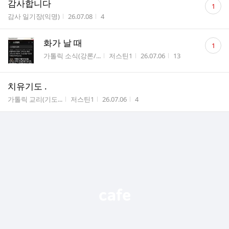
감사합니다
1
글
게시판명
작성시간
조회수
감사 일기장(익명)
26.07.08
4
수
댓
화가 날 때
1
글
게시판명
작성자
작성시간
조회수
가톨릭 소식(강론/...
저스틴1
26.07.06
13
수
치유기도 .
게시판명
작성자
작성시간
조회수
가톨릭 교리(기도...
저스틴1
26.07.06
4