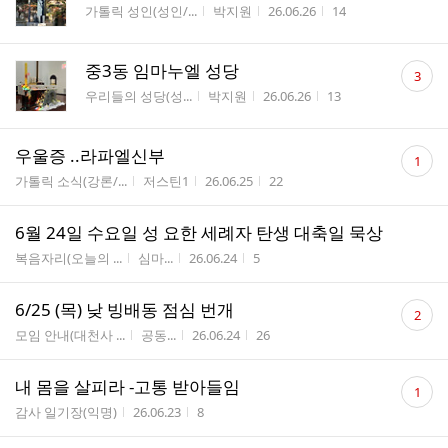
게시판명
작성자
작성시간
조회수
가톨릭 성인(성인/...
박지원
26.06.26
14
댓
중3동 임마누엘 성당
3
글
게시판명
작성자
작성시간
조회수
우리들의 성당(성...
박지원
26.06.26
13
수
댓
우울증 ..라파엘신부
1
글
게시판명
작성자
작성시간
조회수
가톨릭 소식(강론/...
저스틴1
26.06.25
22
수
6월 24일 수요일 성 요한 세례자 탄생 대축일 묵상
게시판명
작성자
작성시간
조회수
복음자리(오늘의 ...
심마...
26.06.24
5
댓
6/25 (목) 낮 빙배동 점심 번개
2
글
게시판명
작성자
작성시간
조회수
모임 안내(대천사 ...
공동...
26.06.24
26
수
댓
내 몸을 살피라 -고통 받아들임
1
글
게시판명
작성시간
조회수
감사 일기장(익명)
26.06.23
8
수