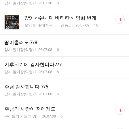
게시판명
작성시간
조회수
감사 일기장(익명)
26.07.10
8
댓
7/9 ＜수녀 대 바티칸＞ 영화 번개
1
글
게시판명
작성자
작성시간
조회수
모임 안내(대천사 ...
공동...
26.07.09
16
수
땀이흘러도 7/8
게시판명
작성시간
조회수
감사 일기장(익명)
26.07.08
6
기후위기에 감사합니다7/7
게시판명
작성시간
조회수
감사 일기장(익명)
26.07.08
8
주님 감사합니다 7/6
게시판명
작성시간
조회수
감사 일기장(익명)
26.07.08
6
댓
주님의 사랑이 저에게도
1
글
게시판명
작성시간
조회수
우리들의 기도(익명)
26.07.08
6
수
댓