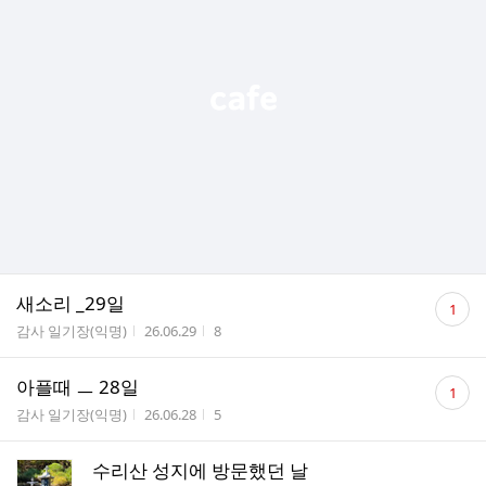
댓
새소리 _29일
1
글
게시판명
작성시간
조회수
감사 일기장(익명)
26.06.29
8
수
댓
아플때 ㅡ 28일
1
글
게시판명
작성시간
조회수
감사 일기장(익명)
26.06.28
5
수
수리산 성지에 방문했던 날