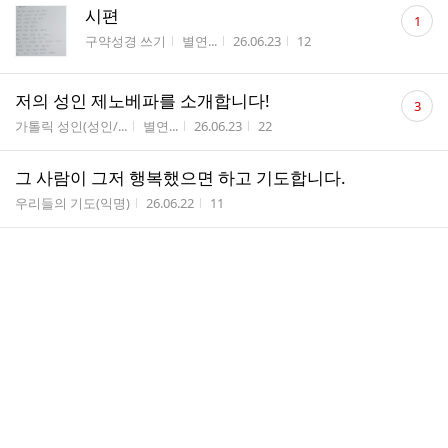
댓
시편
1
글
게시판명
작성자
작성시간
조회수
구약성경 쓰기
별연...
26.06.23
12
수
댓
저의 성인 제노베파를 소개합니다!
3
글
게시판명
작성자
작성시간
조회수
가톨릭 성인(성인/...
별연...
26.06.23
22
수
그 사람이 그저 행복했으면 하고 기도합니다.
게시판명
작성시간
조회수
우리들의 기도(익명)
26.06.22
11
댓
저희의 기도를 들으시는 주님
1
글
게시판명
작성시간
조회수
감사 일기장(익명)
26.06.22
9
수
댓
그저 ..
1
글
게시판명
작성시간
조회수
우리들의 기도(익명)
26.06.22
19
수
댓
7월 4일 (토) 월례 모임 및 미사
31
글
게시판명
작성자
작성시간
조회수
모임 안내(대천사 ...
공동...
26.06.18
91
수