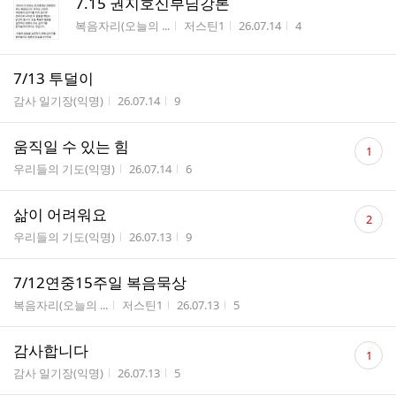
7.15 권지호신부님강론
게시판명
작성자
작성시간
조회수
복음자리(오늘의 ...
저스틴1
26.07.14
4
7/13 투덜이
게시판명
작성시간
조회수
감사 일기장(익명)
26.07.14
9
댓
움직일 수 있는 힘
1
글
게시판명
작성시간
조회수
우리들의 기도(익명)
26.07.14
6
수
댓
삶이 어려워요
2
글
게시판명
작성시간
조회수
우리들의 기도(익명)
26.07.13
9
수
7/12연중15주일 복음묵상
게시판명
작성자
작성시간
조회수
복음자리(오늘의 ...
저스틴1
26.07.13
5
댓
감사합니다
1
글
게시판명
작성시간
조회수
감사 일기장(익명)
26.07.13
5
수