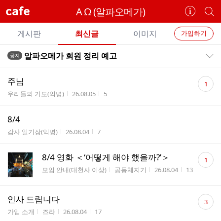
cafe
A Ω (알파오메가)
카
개
페
별
개
정
카
게시판
최신글
이미지
가입하기
보
별
페
전
전
보
검
알파오메가 회원 정리 예고
공지
카
공지목록 펼치기/접기
체
기
색
체
페
글
댓
글
주님
1
리
글
메
게시판명
작성시간
조회수
우리들의 기도(익명)
26.08.05
5
스
수
뉴
트
8/4
게시판명
작성시간
조회수
감사 일기장(익명)
26.08.04
7
댓
8/4 영화 ＜‘어떻게 해야 했을까?’＞
1
글
게시판명
작성자
작성시간
조회수
모임 안내(대천사 이상)
공동체지기
26.08.04
13
수
댓
인사 드립니다
3
글
게시판명
작성자
작성시간
조회수
가입 소개
즈라
26.08.04
17
수