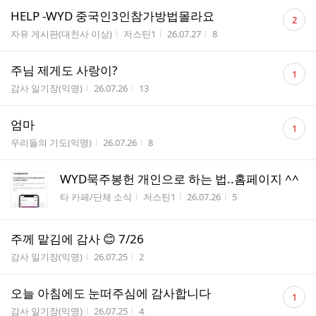
댓
HELP -WYD 중국인3인참가방법몰라요
2
글
게시판명
작성자
작성시간
조회수
자유 게시판(대천사 이상)
저스틴1
26.07.27
8
수
댓
주님 제게도 사랑이?
1
글
게시판명
작성시간
조회수
감사 일기장(익명)
26.07.26
13
수
댓
엄마
1
글
게시판명
작성시간
조회수
우리들의 기도(익명)
26.07.26
8
수
WYD묵주봉헌 개인으로 하는 법..홈페이지 ^^
게시판명
작성자
작성시간
조회수
타 카페/단체 소식
저스틴1
26.07.26
5
주께 맡김에 감사 😊 7/26
게시판명
작성시간
조회수
감사 일기장(익명)
26.07.25
2
댓
오늘 아침에도 눈떠주심에 감사합니다
1
글
게시판명
작성시간
조회수
감사 일기장(익명)
26.07.25
4