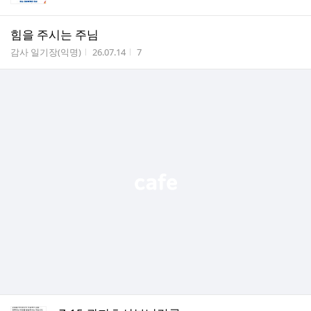
힘을 주시는 주님
게시판명
작성시간
조회수
감사 일기장(익명)
26.07.14
7