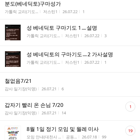
분도(베네딕토)구마성가
게시판명
작성자
작성시간
조회수
가톨릭 교리(기도...
저스틴1
26.07.22
1
성 베네딕토 구마기도 1ㅡ설명
게시판명
작성자
작성시간
조회수
가톨릭 교리(기도...
저스틴1
26.07.22
3
성 베네딕토의 구마기도ㅡ2 가사설명
게시판명
작성자
작성시간
조회수
가톨릭 교리(기도...
저스틴1
26.07.22
1
철없음7/21
게시판명
작성시간
조회수
감사 일기장(익명)
26.07.21
6
댓
갑자기 빨리 온 손님 7/20
1
글
게시판명
작성시간
조회수
감사 일기장(익명)
26.07.21
14
수
댓
8월 1일 정기 모임 및 월례 미사
19
글
게시판명
작성자
작성시간
조회수
모임 안내(대천사 ...
공동...
26.07.18
99
수