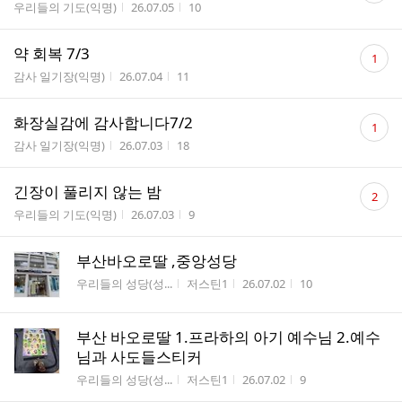
게시판명
작성시간
조회수
우리들의 기도(익명)
26.07.05
10
수
댓
약 회복 7/3
1
글
게시판명
작성시간
조회수
감사 일기장(익명)
26.07.04
11
수
댓
화장실감에 감사합니다7/2
1
글
게시판명
작성시간
조회수
감사 일기장(익명)
26.07.03
18
수
댓
긴장이 풀리지 않는 밤
2
글
게시판명
작성시간
조회수
우리들의 기도(익명)
26.07.03
9
수
부산바오로딸 ,중앙성당
게시판명
작성자
작성시간
조회수
우리들의 성당(성...
저스틴1
26.07.02
10
부산 바오로딸 1.프라하의 아기 예수님 2.예수
님과 사도들스티커
게시판명
작성자
작성시간
조회수
우리들의 성당(성...
저스틴1
26.07.02
9