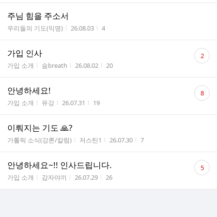
주님 힘을 주소서
게시판명
작성시간
조회수
우리들의 기도(익명)
26.08.03
4
댓
가입 인사
2
글
게시판명
작성자
작성시간
조회수
가입 소개
숨breath
26.08.02
20
수
댓
안녕하세요!
8
글
게시판명
작성자
작성시간
조회수
가입 소개
유강
26.07.31
19
수
이뤄지는 기도 🙏?
게시판명
작성자
작성시간
조회수
가톨릭 소식(강론/칼럼)
저스틴1
26.07.30
7
댓
안녕하세요~!! 인사드립니다.
5
글
게시판명
작성자
작성시간
조회수
가입 소개
감자야끼
26.07.29
26
수