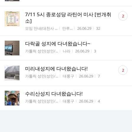
댓
7/11 5시 종로성당 라틴어 미사 [번개취
2
글
소]
수
게시판명
작성자
작성시간
조회수
모임 안내(대천사 ...
안루...
26.06.29
32
다락골 성지에 다녀왔습니다~
게시판명
작성자
작성시간
조회수
가톨릭 성인(성인/...
나라
26.06.29
3
댓
미리내성지에 다녀왔습니다!
2
글
게시판명
작성자
작성시간
조회수
가톨릭 성인(성인/...
대룽구
26.06.29
7
수
수리산성지 다녀왔습니다!
게시판명
작성자
작성시간
조회수
가톨릭 성인(성인/...
대룽구
26.06.29
4