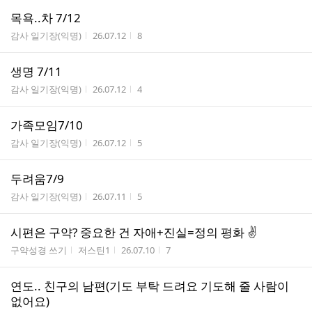
목욕..차 7/12
게시판명
작성시간
조회수
감사 일기장(익명)
26.07.12
8
생명 7/11
게시판명
작성시간
조회수
감사 일기장(익명)
26.07.12
4
가족모임7/10
게시판명
작성시간
조회수
감사 일기장(익명)
26.07.12
5
두려움7/9
게시판명
작성시간
조회수
감사 일기장(익명)
26.07.11
5
시편은 구약? 중요한 건 자애+진실=정의 평화 ✌️
게시판명
작성자
작성시간
조회수
구약성경 쓰기
저스틴1
26.07.10
7
연도.. 친구의 남편(기도 부탁 드려요 기도해 줄 사람이
없어요)