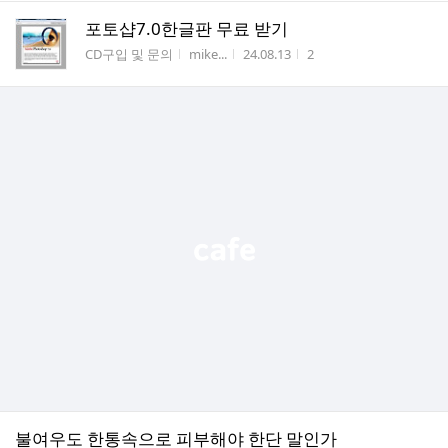
포토샵7.0한글판 무료 받기
게시판명
작성자
작성시간
조회수
CD구입 및 문의
mike...
24.08.13
2
불여우도 한통속으로 피부해야 한단 말인가