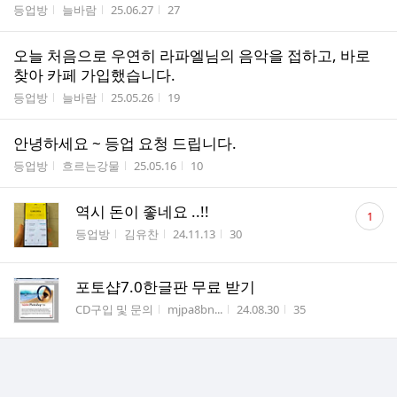
게시판명
작성자
작성시간
조회수
등업방
늘바람
25.06.27
27
오늘 처음으로 우연히 라파엘님의 음악을 접하고, 바로
찾아 카페 가입했습니다.
게시판명
작성자
작성시간
조회수
등업방
늘바람
25.05.26
19
안녕하세요 ~ 등업 요청 드립니다.
게시판명
작성자
작성시간
조회수
등업방
흐르는강물
25.05.16
10
댓
역시 돈이 좋네요 ..!!
1
글
게시판명
작성자
작성시간
조회수
등업방
김유찬
24.11.13
30
수
포토샵7.0한글판 무료 받기
게시판명
작성자
작성시간
조회수
CD구입 및 문의
mjpa8bn...
24.08.30
35