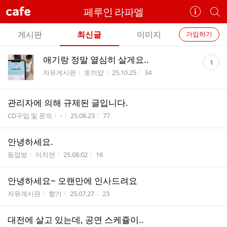
cafe
페루인 라파엘
카
개
페
별
개
정
카
게시판
최신글
이미지
가입하기
보
별
페
전
전
보
검
댓
애기랑 정말 열심히 살게요..
카
1
체
기
색
체
글
게시판명
작성자
작성시간
조회수
자유게시판
토끼얍
25.10.25
34
페
글
수
글
리
메
스
관리자에 의해 규제된 글입니다.
뉴
트
게시판명
작성자
작성시간
조회수
CD구입 및 문의
-
25.08.23
77
안녕하세요.
게시판명
작성자
작성시간
조회수
등업방
이지연
25.08.02
16
안녕하세요~ 오랜만에 인사드려요
게시판명
작성자
작성시간
조회수
자유게시판
향기
25.07.27
23
대전에 살고 있는데, 공연 스케쥴이..