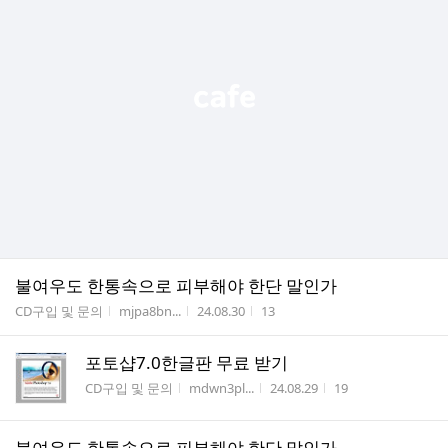
불여우도 한통속으로 피부해야 한단 말인가
게시판명
작성자
작성시간
조회수
CD구입 및 문의
mjpa8bn...
24.08.30
13
포토샵7.0한글판 무료 받기
게시판명
작성자
작성시간
조회수
CD구입 및 문의
mdwn3pl...
24.08.29
19
불여우도 한통속으로 피부해야 한단 말인가