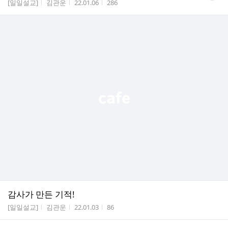
게시판명
작성자
작성시간
조회수
[일일설교]
김관운
22.01.06
286
수
감사가 만든 기적!
게시판명
작성자
작성시간
조회수
[일일설교]
김관운
22.01.03
86