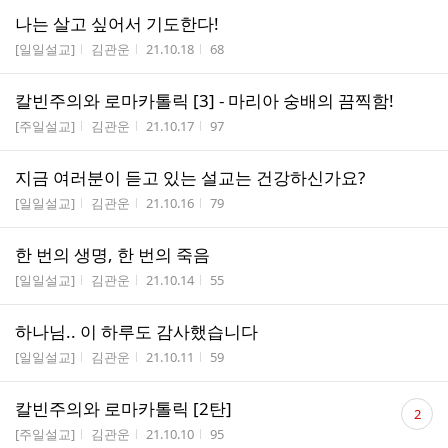
나는 살고 싶어서 기도한다!
게시판명
작성자
작성시간
조회수
[일일설교]
김관운
21.10.18
68
칼빈주의와 로마카톨릭 [3] - 마리아 숭배의 끔찍함!
게시판명
작성자
작성시간
조회수
[주일설교]
김관운
21.10.17
97
지금 여러분이 듣고 있는 설교는 건강하신가요?
게시판명
작성자
작성시간
조회수
[일일설교]
김관운
21.10.16
79
한 번의 생명, 한 번의 죽음
게시판명
작성자
작성시간
조회수
[일일설교]
김관운
21.10.14
55
하나님.. 이 하루도 감사했습니다
게시판명
작성자
작성시간
조회수
[일일설교]
김관운
21.10.11
59
댓
칼빈주의와 로마카톨릭 [2탄]
2
글
게시판명
작성자
작성시간
조회수
[주일설교]
김관운
21.10.10
95
수