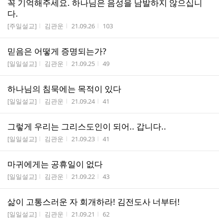
꼭 기억해주세요. 하나님은 음성을 남발하지 않으십니
다.
게시판명
작성자
작성시간
조회수
[주일설교]
김관운
21.09.26
103
믿음은 어떻게 증명되는가?
게시판명
작성자
작성시간
조회수
[일일설교]
김관운
21.09.25
49
하나님의 침묵에는 목적이 있다
게시판명
작성자
작성시간
조회수
[일일설교]
김관운
21.09.24
41
그렇게 우리는 그리스도인이 되어.. 갑니다..
게시판명
작성자
작성시간
조회수
[일일설교]
김관운
21.09.23
41
마귀에게는 공휴일이 없다
게시판명
작성자
작성시간
조회수
[일일설교]
김관운
21.09.22
43
삶이 고통스러운 자 회개하라! 김전도사 너부터!
게시판명
작성자
작성시간
조회수
[일일설교]
김관운
21.09.21
62