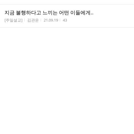
지금 불행하다고 느끼는 어떤 이들에게..
게시판명
작성자
작성시간
조회수
[주일설교]
김관운
21.09.19
43
지옥 믿음!
게시판명
작성자
작성시간
조회수
[일일설교]
김관운
21.09.18
62
그리스도인의 길은 너무나 어렵고 힘겹습니다..
게시판명
작성자
작성시간
조회수
[일일설교]
김관운
21.09.15
82
댓
하나님의 능력을 끌어다 쓰는 비밀!
1
글
게시판명
작성자
작성시간
조회수
[일일설교]
김관운
21.09.13
64
수
댓
사탄을 행복하게 하는 믿음!
2
글
게시판명
작성자
작성시간
조회수
[주일설교]
김관운
21.09.12
93
수
댓
미국 바이든의 백신 의무화 정책...우리는 무엇을 준
1
글