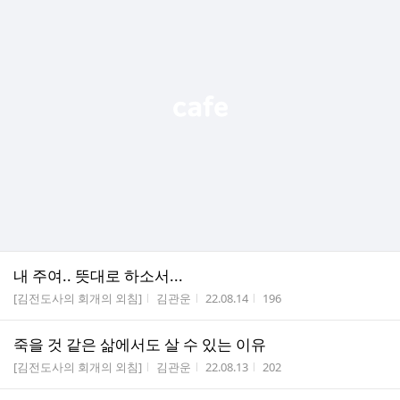
내 주여.. 뜻대로 하소서...
게시판명
작성자
작성시간
조회수
[김전도사의 회개의 외침]
김관운
22.08.14
196
죽을 것 같은 삶에서도 살 수 있는 이유
게시판명
작성자
작성시간
조회수
[김전도사의 회개의 외침]
김관운
22.08.13
202