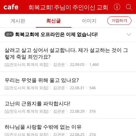
cafe
회복교회! 주님이 주인이신 교회
카
개
페
별
개
정
카
게시판
최신글
이미지
가입하기
보
별
페
전
전
보
검
회복교회에 오프라인은 이제 없습니다!
공지
카
공지목록 펼치기/접기
체
기
색
체
페
글
글
살려고 살고 싶어서 설교합니다. 제가 설교하는 것이 그
리
메
렇게 죽일 죄인가요?
스
뉴
게시판명
작성자
작성시간
조회수
[김전도사의 회개의 외침]
김관운
22.09.05
1,460
트
우리는 무엇을 위해 울고 있나요?
게시판명
작성자
작성시간
조회수
[김전도사의 회개의 외침]
김관운
22.08.31
546
고난의 근원지를 파악합시다!
게시판명
작성자
작성시간
조회수
[김전도사의 회개의 외침]
김관운
22.08.29
316
하나님을 사랑할 수밖에 없는 이유
게시판명
작성자
작성시간
조회수
[김전도사의 회개의 외침]
김관운
22.08.25
274