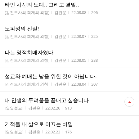
타인 시선의 노예.. 그리고 결말..
게시판명
작성자
작성시간
조회수
[김전도사의 회개의 외침]
김관운
22.08.08
296
도피성의 진실!
게시판명
작성자
작성시간
조회수
[김전도사의 회개의 외침]
김관운
22.08.07
225
나는 영적치매자였다
게시판명
작성자
작성시간
조회수
[김전도사의 회개의 외침]
김관운
22.08.05
288
설교와 예배는 남을 위한 것이 아닙니다.
게시판명
작성자
작성시간
조회수
[김전도사의 회개의 외침]
김관운
22.08.04
307
댓
내 인생의 두려움을 끝내고 싶습니다
4
글
게시판명
작성자
작성시간
조회수
[일일설교]
김관운
22.02.26
913
수
기적을 내 삶으로 이끄는 비밀
게시판명
작성자
작성시간
조회수
[일일설교]
김관운
22.02.22
176