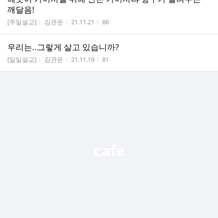
깨달음!
게시판명
작성자
작성시간
조회수
[주일설교]
김관운
21.11.21
86
우리는..그렇게 살고 있습니까?
게시판명
작성자
작성시간
조회수
[일일설교]
김관운
21.11.19
81