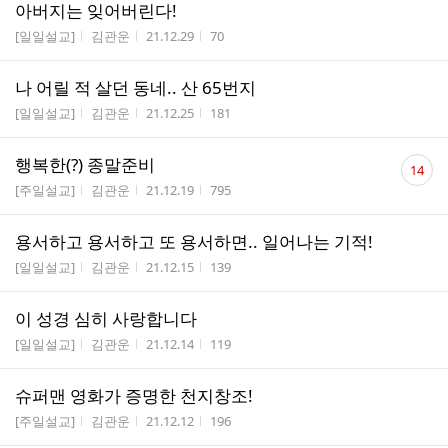
아버지는 잊어버린다!
게시판명
작성자
작성시간
조회수
[일일설교]
김관운
21.12.29
70
나 어릴 적 살던 동네.. 산 65번지
게시판명
작성자
작성시간
조회수
[일일설교]
김관운
21.12.25
181
댓
행복한(?) 종말준비
14
글
게시판명
작성자
작성시간
조회수
[주일설교]
김관운
21.12.19
795
수
용서하고 용서하고 또 용서하면.. 일어나는 기적!
게시판명
작성자
작성시간
조회수
[일일설교]
김관운
21.12.15
139
이 성경 심히 사랑합니다
게시판명
작성자
작성시간
조회수
[일일설교]
김관운
21.12.14
119
슈퍼맨 영화가 증명한 천지창조!
게시판명
작성자
작성시간
조회수
[주일설교]
김관운
21.12.12
196