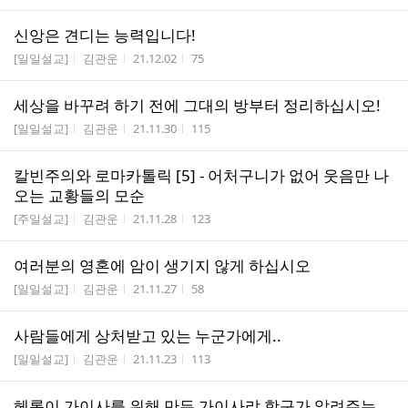
신앙은 견디는 능력입니다!
게시판명
작성자
작성시간
조회수
[일일설교]
김관운
21.12.02
75
세상을 바꾸려 하기 전에 그대의 방부터 정리하십시오!
게시판명
작성자
작성시간
조회수
[일일설교]
김관운
21.11.30
115
칼빈주의와 로마카톨릭 [5] - 어처구니가 없어 웃음만 나
오는 교황들의 모순
게시판명
작성자
작성시간
조회수
[주일설교]
김관운
21.11.28
123
여러분의 영혼에 암이 생기지 않게 하십시오
게시판명
작성자
작성시간
조회수
[일일설교]
김관운
21.11.27
58
사람들에게 상처받고 있는 누군가에게..
게시판명
작성자
작성시간
조회수
[일일설교]
김관운
21.11.23
113
헤롯이 가이사를 위해 만든 가이사랴 항구가 알려주는