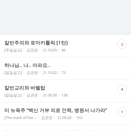
댓
칼빈주의와 로마카톨릭 [1탄]
2
글
게시판명
작성자
작성시간
조회수
[주일설교]
김관운
21.10.03
96
수
하나님.. 나.. 아파요..
게시판명
작성자
작성시간
조회수
[일일설교]
김관운
21.10.02
73
댓
칼빈교리와 바벨탑
4
글
게시판명
작성자
작성시간
조회수
[일일설교]
김관운
21.09.30
138
수
댓
미 뉴욕주 “백신 거부 의료 인력, 병원서 나가라”
1
글
게시판명
작성자
작성시간
조회수
[The mark of the ...
김관운
21.09.28
153
수