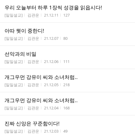
우리 오늘부터 하루 1장씩 성경을 읽읍시다!
게시판명
작성자
작성시간
조회수
[일일설교]
김관운
21.12.11
127
아따 뭣이 중한디!
게시판명
작성자
작성시간
조회수
[일일설교]
김관운
21.12.07
80
선악과의 비밀
게시판명
작성자
작성시간
조회수
[일일설교]
김관운
21.12.06
111
개그우먼 강유미 씨와 소녀처럼..
게시판명
작성자
작성시간
조회수
[일일설교]
김관운
21.12.05
218
개그우먼 강유미 씨와 소녀처럼..
게시판명
작성자
작성시간
조회수
[일일설교]
김관운
21.12.04
168
진짜 신앙은 꾸준함이다!
게시판명
작성자
작성시간
조회수
[일일설교]
김관운
21.12.03
49