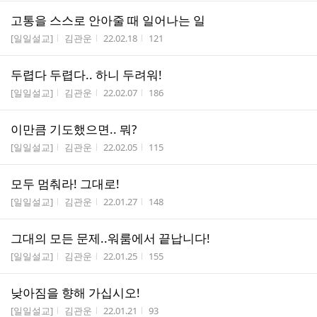
고통을 스스로 안아줄 때 일어나는 일
게시판명
작성자
작성시간
조회수
[일일설교]
김관운
22.02.18
121
두렵다 두렵다.. 하니 두려워!
게시판명
작성자
작성시간
조회수
[일일설교]
김관운
22.02.07
186
이만큼 기도했으면.. 뭐?
게시판명
작성자
작성시간
조회수
[일일설교]
김관운
22.02.05
115
모두 멈춰라! 그대로!
게시판명
작성자
작성시간
조회수
[일일설교]
김관운
22.01.27
148
그대의 모든 문제..워룸에서 끝납니다!
게시판명
작성자
작성시간
조회수
[일일설교]
김관운
22.01.25
155
낮아짐을 향해 가십시오!
게시판명
작성자
작성시간
조회수
[일일설교]
김관운
22.01.21
93