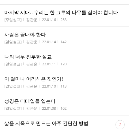
마지막 시대.. 우리는 한 그루의 나무를 심어야 합니다
게시판명
작성자
작성시간
조회수
[주일설교]
김관운
22.01.16
258
사람은 끝내야 한다
게시판명
작성자
작성시간
조회수
[일일설교]
김관운
22.01.14
142
나의 너무 진부한 설교
게시판명
작성자
작성시간
조회수
[일일설교]
김관운
22.01.11
120
이 얼마나 어리석은 짓인가!
게시판명
작성자
작성시간
조회수
[일일설교]
김관운
22.01.10
113
성경은 디테일을 입는다
게시판명
작성자
작성시간
조회수
[일일설교]
김관운
22.01.08
102
댓
삶을 지옥으로 만드는 아주 간단한 방법
2
글