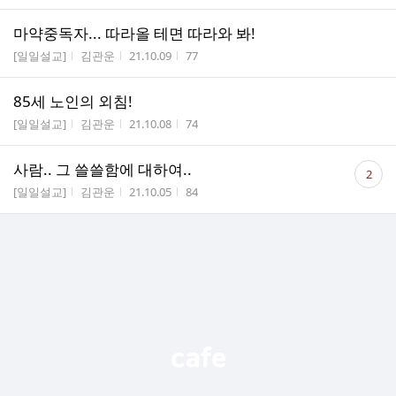
마약중독자... 따라올 테면 따라와 봐!
게시판명
작성자
작성시간
조회수
[일일설교]
김관운
21.10.09
77
85세 노인의 외침!
게시판명
작성자
작성시간
조회수
[일일설교]
김관운
21.10.08
74
댓
사람.. 그 쓸쓸함에 대하여..
2
글
게시판명
작성자
작성시간
조회수
[일일설교]
김관운
21.10.05
84
수