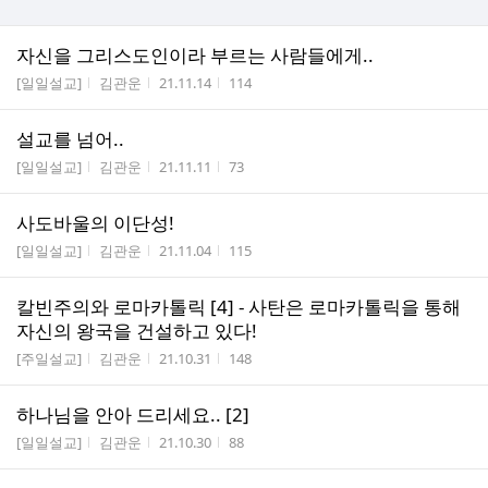
자신을 그리스도인이라 부르는 사람들에게..
게시판명
작성자
작성시간
조회수
[일일설교]
김관운
21.11.14
114
설교를 넘어..
게시판명
작성자
작성시간
조회수
[일일설교]
김관운
21.11.11
73
사도바울의 이단성!
게시판명
작성자
작성시간
조회수
[일일설교]
김관운
21.11.04
115
칼빈주의와 로마카톨릭 [4] - 사탄은 로마카톨릭을 통해
자신의 왕국을 건설하고 있다!
게시판명
작성자
작성시간
조회수
[주일설교]
김관운
21.10.31
148
하나님을 안아 드리세요.. [2]
게시판명
작성자
작성시간
조회수
[일일설교]
김관운
21.10.30
88