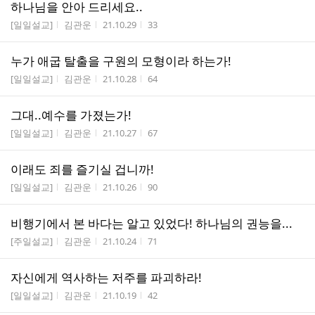
하나님을 안아 드리세요..
게시판명
작성자
작성시간
조회수
[일일설교]
김관운
21.10.29
33
누가 애굽 탈출을 구원의 모형이라 하는가!
게시판명
작성자
작성시간
조회수
[일일설교]
김관운
21.10.28
64
그대..예수를 가졌는가!
게시판명
작성자
작성시간
조회수
[일일설교]
김관운
21.10.27
67
이래도 죄를 즐기실 겁니까!
게시판명
작성자
작성시간
조회수
[일일설교]
김관운
21.10.26
90
비행기에서 본 바다는 알고 있었다! 하나님의 권능을...
게시판명
작성자
작성시간
조회수
[주일설교]
김관운
21.10.24
71
자신에게 역사하는 저주를 파괴하라!
게시판명
작성자
작성시간
조회수
[일일설교]
김관운
21.10.19
42