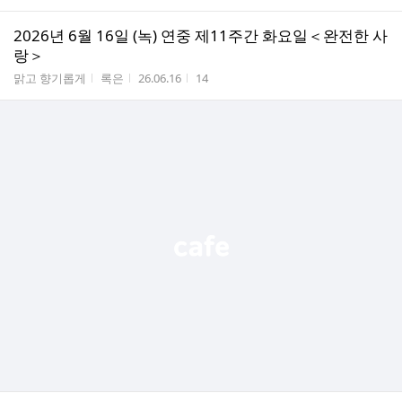
2026년 6월 16일 (녹) 연중 제11주간 화요일＜완전한 사
랑＞
게시판명
작성자
작성시간
조회수
맑고 향기롭게
록은
26.06.16
14