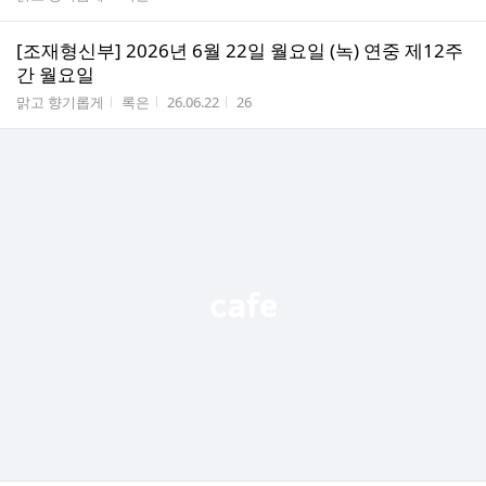
[조재형신부] 2026년 6월 22일 월요일 (녹) 연중 제12주
간 월요일
게시판명
작성자
작성시간
조회수
맑고 향기롭게
록은
26.06.22
26