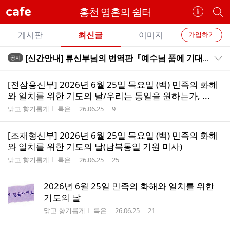
cafe
홍천 영혼의 쉼터
카
개
페
별
개
정
카
게시판
최신글
이미지
가입하기
보
별
페
전
전
보
검
[신간안내] 류신부님의 번역판『예수님 품에 기대어』를 소개합니다.
공지
카
공지목록 펼치기/접기
체
기
색
체
페
글
글
[전삼용신부] 2026년 6월 25일 목요일 (백) 민족의 화해
리
메
와 일치를 위한 기도의 날/우리는 통일을 원하는가, ...
스
뉴
게시판명
작성자
작성시간
조회수
맑고 향기롭게
록은
26.06.25
9
트
[조재형신부] 2026년 6월 25일 목요일 (백) 민족의 화해
와 일치를 위한 기도의 날(남북통일 기원 미사)
게시판명
작성자
작성시간
조회수
맑고 향기롭게
록은
26.06.25
25
2026년 6월 25일 민족의 화해와 일치를 위한
기도의 날
게시판명
작성자
작성시간
조회수
맑고 향기롭게
록은
26.06.25
21