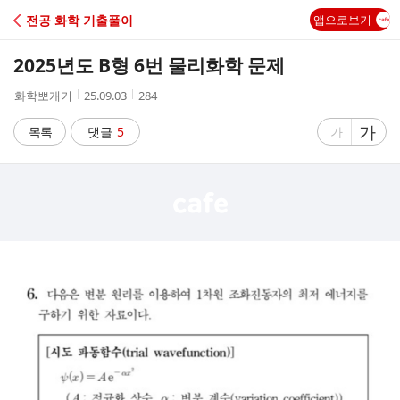
C
전공 화학 기출풀이
앱으로보기
A
2025년도 B형 6번 물리화학 문제
F
작
작
조
화학뽀개기
25.09.03
284
성
성
회
E
자
시
수
글
가
글
목록
댓글
5
가
간
자
자
크
크
기
기
크
작
게
게