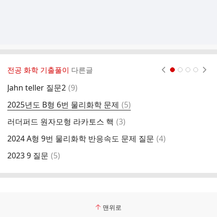
전공 화학 기출풀이
다른글
현재페이지 1
2
3
4
댓
Jahn teller 질문2
(
9
)
2
글
댓
2025년도 B형 6번 물리화학 문제
(
5
)
2
글
댓
러더퍼드 원자모형 라카토스 핵
(
3
)
2
글
댓
2024 A형 9번 물리화학 반응속도 문제 질문
(
4
)
2
글
댓
2023 9 질문
(
5
)
2
글
맨위로