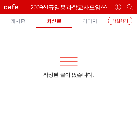
cafe
2009신규임용과학교사모임^^
카
개
페
별
개
정
카
게시판
최신글
이미지
가입하기
보
별
페
보
검
카
기
색
페
메
뉴
작성된 글이 없습니다.