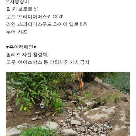
2.사용장비
릴 :레보토로 61
로드 :프리미어머스키 80xh
라인 :스파이더스무드 와이어 옐로 8호
루어 :샤프
♥흑어캠페인♥
릴리즈 사진 활성화,
고무, 아이스박스 등 야외사진 게시금지