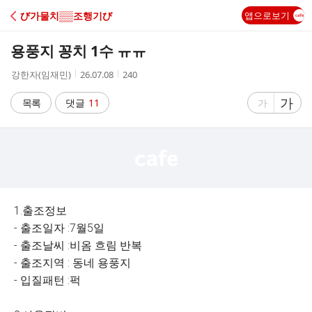
C
び가물치▒▒조행기び
앱으로보기
A
용풍지 꽁치 1수 ㅠㅠ
F
작
작
조
강한자(임재민)
26.07.08
240
성
성
회
E
자
시
수
글
가
글
목록
댓글
11
가
간
자
자
크
크
기
기
크
작
게
게
1.출조정보
- 출조일자 :7월5일
- 출조날씨 :비옴 흐림 반복
- 출조지역 : 동네 용풍지
- 입질패턴 :퍽