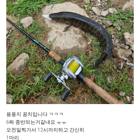
용풍지 꽁치입니다 ㅋㅋㅋ
6짜 중반되는거같내요 ㅠㅠ
오전일찍가서 12시까지하고 간신히
1마리 ..