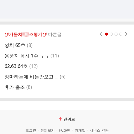
び가물치▒▒조행기び
다른글
현재페이지 1
2
3
4
댓
껑치 65호
(
8
)
7
글
댓
용풍지 꽁치 1수 ㅠㅠ
(
11
)
지
글
댓
62.63.64호
(
12
)
2
글
댓
장마라는데 비는안오고 ...
(
6
)
목
글
댓
휴가 출조
(
8
)
동
글
맨위로
로그인
전체보기
PC화면
카페앱
서비스 약관