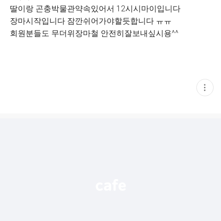
딸이랑 곤충박물관약속있어서 12시시마이입니다
장마시작입니다 잠깐쉬어가야할듯합니다 ㅠㅠ
회원분들도 무더위장마철 안전히잘보내싶시용^^
현
재
게
시
글
추
가
기
능
열
기