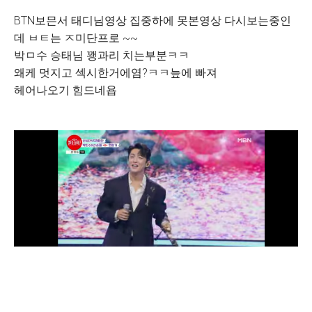
BTN보믄서 태디님영상 집중하에 못본영상 다시보는중인
데 ㅂㅌ는 ㅈ미단프로 ~~
박ㅁ수 승태님 꽹과리 치는부분ㅋㅋ
왜케 멋지고 섹시한거에염?ㅋㅋ늪에 빠져
헤어나오기 힘드네욥