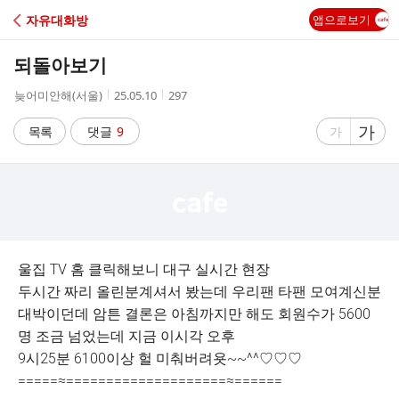
C
자유대화방
앱으로보기
A
되돌아보기
F
작
작
조
늦어미안해(서울)
25.05.10
297
성
성
회
E
자
시
수
글
가
글
목록
댓글
9
가
간
자
자
크
크
기
기
크
작
게
게
울집 TV 홈 클릭해보니 대구 실시간 현장
두시간 짜리 올린분계셔서 봤는데 우리팬 타팬 모여계신분
대박이던데 암튼 결론은 아침까지만 해도 회원수가 5600
명 조금 넘었는데 지금 이시각 오후
9시25분 6100이상 헐 미춰버려욧~~^^♡♡♡
=====≈====================≈======