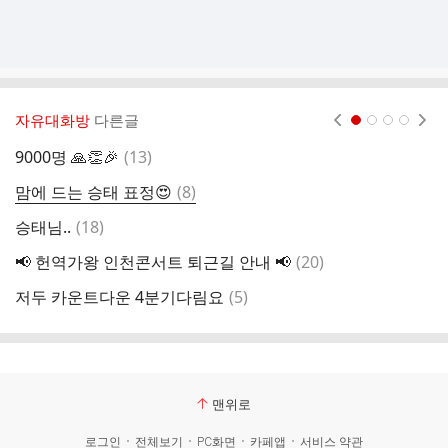
자유대화방
다른글
현재페이지 1
2
3
4
댓
9000명 🙏👏🎉
(
13
)
글
댓
맘에 드는 승태 표정😍
(
8
)
불
글
댓
승태님..
(
18
)
인
글
댓
📢 헌역가왕 인천콘서트 퇴근길 안내 📢
(
20
)
글
댓
저두 카운트다운 4분기다림요
(
5
)
투
글
맨위로
로그인
전체보기
PC화면
카페앱
서비스 약관