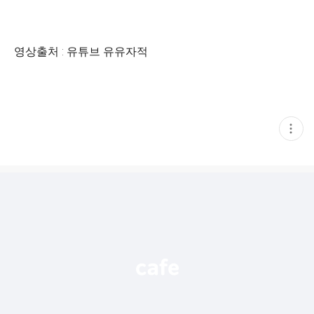
영상출처 : 유튜브 유유자적
현
재
게
시
글
추
가
기
능
열
기