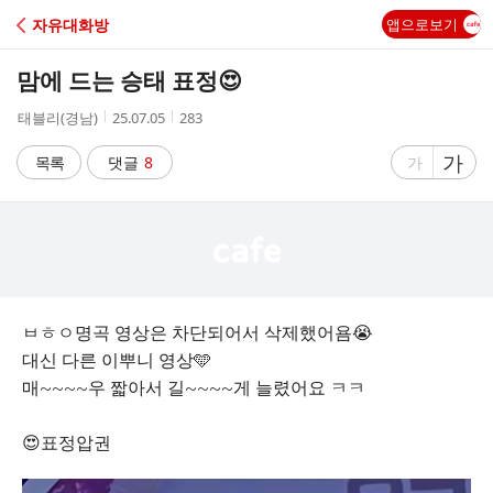
C
자유대화방
앱으로보기
A
맘에 드는 승태 표정😍
F
작
작
조
태블리(경남)
25.07.05
283
성
성
회
E
자
시
수
글
가
글
목록
댓글
8
가
간
자
자
크
크
기
기
크
작
게
게
ㅂㅎㅇ명곡 영상은 차단되어서 삭제했어욤😭
대신 다른 이뿌니 영상🩵
매~~~~우 짧아서 길~~~~게 늘렸어요 ㅋㅋ
😍표정압권