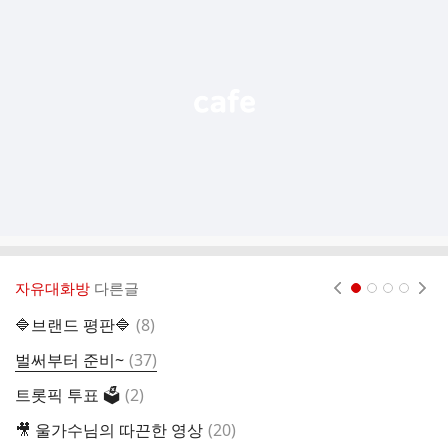
기
능
열
기
자유대화방
다른글
현재페이지 1
2
3
4
댓
🔷️브랜드 평판🔷️
(
8
)
우
글
댓
벌써부터 준비~
(
37
)

글
댓
트롯픽 투표 🗳
(
2
)
9
글
댓
🎥 울가수님의 따끈한 영상
(
20
)
9
글