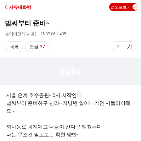
C
자유대화방
앱으로보기
A
벌써부터 준비~
F
작
작
조
늦어미안해(서울)
25.07.06
435
성
성
회
E
자
시
수
글
가
글
목록
댓글
37
가
간
자
자
크
크
기
기
크
작
게
게
시흥 은계 호수공원~6시 시작인데
벌써부터 준비하구 난리~저냥반 일어나기전 서둘러야해
요~
회사동료 핑계대고 나들이 간다구 뻥쳤는디
나는 무조건 믿고보는 착한 양반~