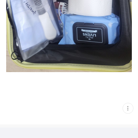
현
재
게
시
글
추
가