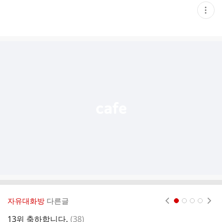
현
재
게
시
글
추
가
기
능
열
기
자유대화방
다른글
현재페이지 1
2
3
4
댓
13위 축하합니다.
(
38
)
❤