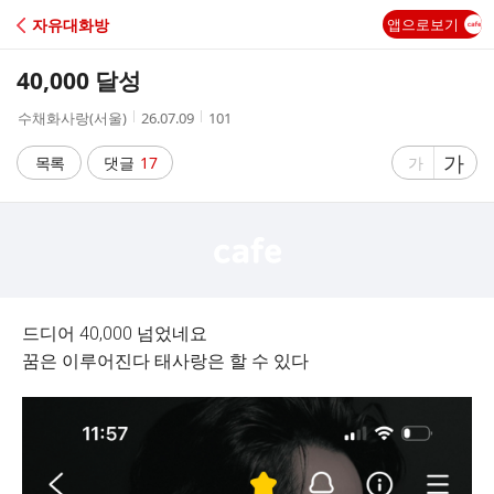
C
자유대화방
앱으로보기
A
40,000 달성
F
작
작
조
수채화사랑(서울)
26.07.09
101
성
성
회
E
자
시
수
글
가
글
목록
댓글
17
가
간
자
자
크
크
기
기
크
작
게
게
드디어 40,000 넘었네요
꿈은 이루어진다 태사랑은 할 수 있다