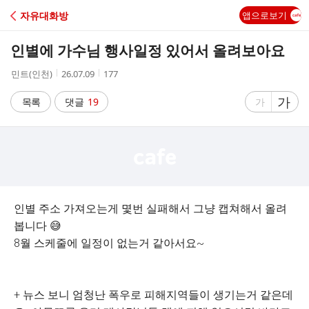
C
자유대화방
앱으로보기
A
인별에 가수님 행사일정 있어서 올려보아요
F
작
작
조
민트(인천)
26.07.09
177
성
성
회
E
자
시
수
글
가
글
목록
댓글
19
가
간
자
자
크
크
기
기
크
작
게
게
인별 주소 가져오는게 몇번 실패해서 그냥 캡쳐해서 올려
봅니다 😅
8월 스케줄에 일정이 없는거 같아서요~
+ 뉴스 보니 엄청난 폭우로 피해지역들이 생기는거 같은데