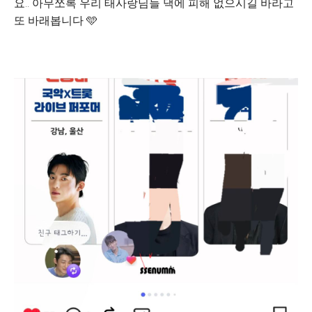
요.. 아무쪼록 우리 태사랑님들 댁에 피해 없으시길 바라고
또 바래봅니다 🩵