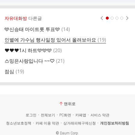
자유대화방
다른글
현재페이지 1
2
3
4
댓
🩵신승태 마이트롯 투표🩵
(
14
)

글
댓
인별에 가수님 행사일정 있어서 올려보아요
(
19
)

글
댓
❤️❤️❤️1시 하트🩵🩵🩵
(
20
)
❤
글
댓
스밍은사랑입니다 ~~♡
(
21
)

글
댓
점심
(
19
)
❤
글
맨위로
로그인
전체보기
PC화면
카페앱
서비스 약관
청소년보호정책
카페 이용 약관
상거래피해구제신청
개인정보처리방침
©
Daum Corp.