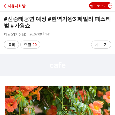
C
자유대화방
앱으로보기
A
#신승태공연 예정 #현역가왕3 패밀리 페스티
F
벌 #가왕쇼
작
작
조
다람(경기성남)
26.07.09
144
E
성
성
회
자
시
수
글
가
글
목록
댓글
20
가
간
자
자
크
크
기
기
크
작
게
게