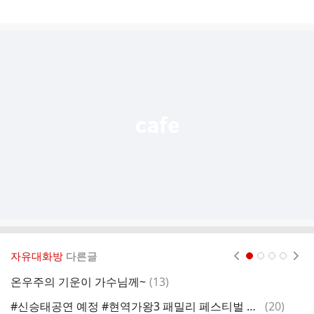
게
시
글
추
가
기
능
열
기
자유대화방
다른글
현재페이지 1
2
3
4
댓
온우주의 기운이 가수님께~
(
13
)
[
글
댓
#신승태공연 예정 #현역가왕3 패밀리 페스티벌 #가왕쇼
(
20
)
[