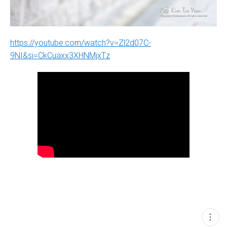
https://youtube.com/watch?v=Zl2d07C-
9NI&si=CkCuaxx3XHNMjxTz
현
재