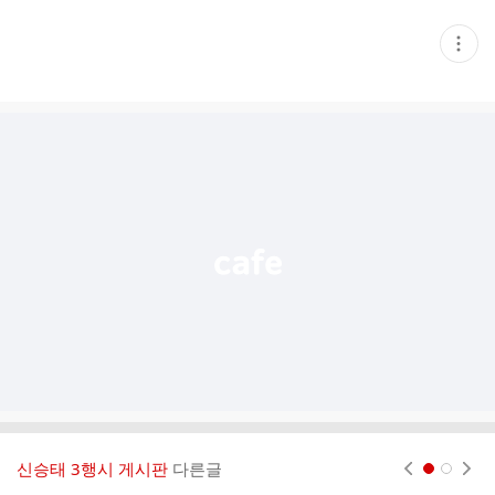
현
재
게
시
글
추
가
기
능
열
기
신승태 3행시 게시판
다른글
현재페이지 1
2