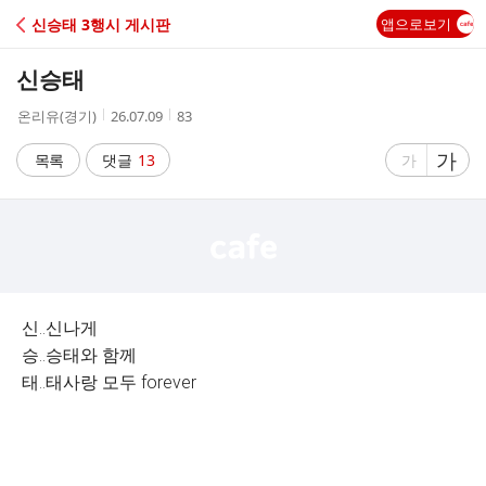
C
신승태 3행시 게시판
앱으로보기
A
신승태
F
작
작
조
온리유(경기)
26.07.09
83
성
성
회
E
자
시
수
글
가
글
목록
댓글
13
가
간
자
자
크
크
기
기
크
작
게
게
신..신나게
승..승태와 함께
태..태사랑 모두 forever