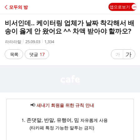
C
모두의 방
앱으로보기
A
비서인데.. 케이터링 업체가 날짜 착각해서 배
F
송이 옳게 안 왔어요 ^^ 차액 받아야 할까오?
작
작
조
라라라랄
25.09.03
1,334
E
성
성
회
자
시
수
글
가
글
목록
댓글
17
가
간
자
자
크
크
기
기
크
작
게
게
📢
새내기 회원을 위한 규칙 안내
_ _______
존댓말, 반말, 유행어, 밈
1.
자유롭게 사용
_
____
_
(타카페 특정 가능한 말투는 금지)
____
____
_