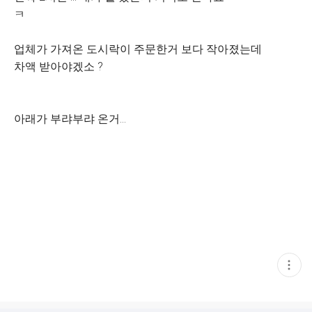
ㅋ
업체가 가져온 도시락이 주문한거 보다 작아졌는데
차액 받아야겠소 ?
아래가 부랴부랴 온거...
현
재
게
시
글