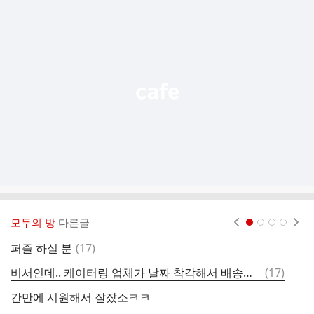
추
가
기
능
열
기
모두의 방
다른글
현재페이지 1
2
3
4
댓
퍼즐 하실 분
(
17
)
바
글
댓
비서인데.. 케이터링 업체가 날짜 착각해서 배송이 옳게 안 왔어요 ^^ 차액 받아야 할까오?
(
17
)
어
글
간만에 시원해서 잘잤소ㅋㅋ
제