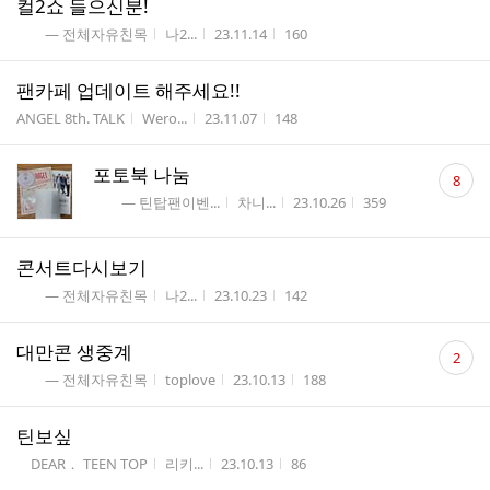
컬2쇼 들으신분!
게시판명
작성자
작성시간
조회수
― 전체자유친목
나2...
23.11.14
160
팬카페 업데이트 해주세요!!
게시판명
작성자
작성시간
조회수
ANGEL 8th. TALK
Wero...
23.11.07
148
댓
포토북 나눔
8
글
게시판명
작성자
작성시간
조회수
― 틴탑팬이벤...
차니...
23.10.26
359
수
콘서트다시보기
게시판명
작성자
작성시간
조회수
― 전체자유친목
나2...
23.10.23
142
댓
대만콘 생중계
2
글
게시판명
작성자
작성시간
조회수
― 전체자유친목
toplove
23.10.13
188
수
틴보싶
게시판명
작성자
작성시간
조회수
DEAR． TEEN TOP
리키...
23.10.13
86