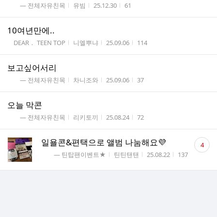
게시판명
작성자
작성시간
조회수
― 전체자유친목
유빔
25.12.30
61
10여년만에..
게시판명
작성자
작성시간
조회수
DEAR． TEEN TOP
니엘뿌냐
25.09.06
114
보고싶어서리
게시판명
작성자
작성시간
조회수
― 전체자유친목
차니조와
25.09.06
37
오늘 막콘
게시판명
작성자
작성시간
조회수
― 전체자유친목
리키토끼
25.08.24
72
댓
일욜콘&편택으로 앨범 나눔해요💜
4
글
게시판명
작성자
작성시간
조회수
― 틴탑팬이벤트★
틴틴탠탠
25.08.22
137
수