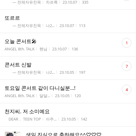
게시판명
작성자
작성시간
조회수
― 전체자유친목
차르륵
23.10.07
335
수
또르르
게시판명
작성자
작성시간
조회수
― 전체자유친목
나2...
23.10.07
113
댓
오늘 콘서트🎤
1
글
게시판명
작성자
작성시간
조회수
ANGEL 8th. TALK
핸님
23.10.07
136
수
댓
콘서트 신발
7
글
게시판명
작성자
작성시간
조회수
― 전체자유친목
나2...
23.10.05
197
수
댓
토요일 콘서트 같이 다니실분…!
4
글
게시판명
작성자
작성시간
조회수
ANGEL 8th. TALK
달달...
23.10.05
120
수
천지씨. 저 소미예요
게시판명
작성자
작성시간
조회수
DEAR． TEEN TOP
아주...
23.10.05
142
생일 진심으로 축하해요^^♡♡♡