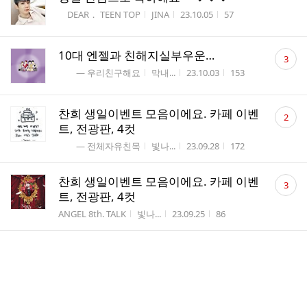
게시판명
작성자
작성시간
조회수
DEAR． TEEN TOP
JINA
23.10.05
57
댓
10대 엔젤과 친해지실부우운…
3
글
게시판명
작성자
작성시간
조회수
― 우리친구해요
막내...
23.10.03
153
수
댓
찬희 생일이벤트 모음이에요. 카페 이벤
2
글
트, 전광판, 4컷
수
게시판명
작성자
작성시간
조회수
― 전체자유친목
빛나...
23.09.28
172
댓
찬희 생일이벤트 모음이에요. 카페 이벤
3
글
트, 전광판, 4컷
수
게시판명
작성자
작성시간
조회수
ANGEL 8th. TALK
빛나...
23.09.25
86
엠디 나왔어요
게시판명
작성자
작성시간
조회수
― 전체자유친목
빛나...
23.09.18
276
댓