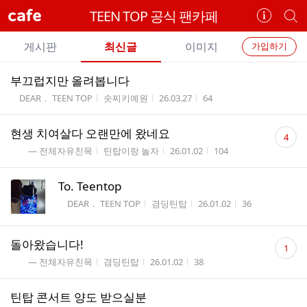
cafe
TEEN TOP 공식 팬카페
카
개
페
별
개
정
카
게시판
최신글
이미지
가입하기
보
별
페
전
전
보
검
부끄럽지만 올려봅니다
카
체
기
색
체
게시판명
작성자
작성시간
조회수
DEAR． TEEN TOP
솟찌키예원
26.03.27
64
페
글
글
리
메
댓
현생 치여살다 오랜만에 왔네요
스
4
글
뉴
게시판명
작성자
작성시간
조회수
트
― 전체자유친목
틴탑이랑 놀자
26.01.02
104
수
To. Teentop
게시판명
작성자
작성시간
조회수
DEAR． TEEN TOP
겸딩틴탑
26.01.02
36
댓
돌아왔습니다!
1
글
게시판명
작성자
작성시간
조회수
― 전체자유친목
겸딩틴탑
26.01.02
38
수
틴탑 콘서트 양도 받으실분