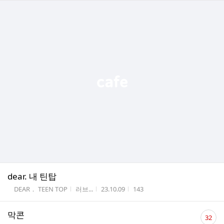
dear. 내 틴탑
게시판명
작성자
작성시간
조회수
DEAR． TEEN TOP
러브...
23.10.09
143
댓
막콘
32
글