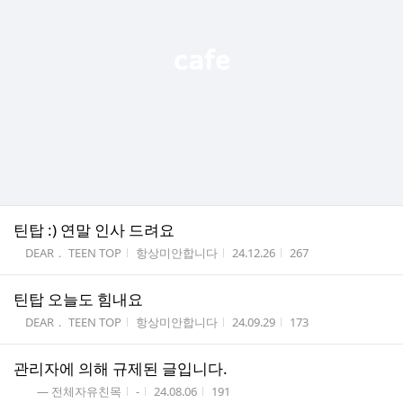
틴탑 :) 연말 인사 드려요
게시판명
작성자
작성시간
조회수
DEAR． TEEN TOP
항상미안합니다
24.12.26
267
틴탑 오늘도 힘내요
게시판명
작성자
작성시간
조회수
DEAR． TEEN TOP
항상미안합니다
24.09.29
173
관리자에 의해 규제된 글입니다.
게시판명
작성자
작성시간
조회수
― 전체자유친목
-
24.08.06
191