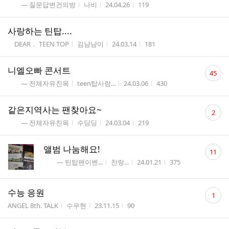
게시판명
작성자
작성시간
조회수
― 질문답변건의방
나비
24.04.26
119
사랑하는 틴탑....
게시판명
작성자
작성시간
조회수
DEAR． TEEN TOP
김냠냠이
24.03.14
181
댓
니엘오빠 콘서트
45
글
게시판명
작성자
작성시간
조회수
― 전체자유친목
teen탑사랑...
24.03.06
430
수
댓
같은지역사는 팬찾아요~
2
글
게시판명
작성자
작성시간
조회수
― 전체자유친목
수딩딩
24.03.04
219
수
댓
앨범 나눔해요!
11
글
게시판명
작성자
작성시간
조회수
― 틴탑팬이벤...
찬랑...
24.01.21
375
수
댓
수능 응원
1
글
게시판명
작성자
작성시간
조회수
ANGEL 8th. TALK
수우현
23.11.15
90
수