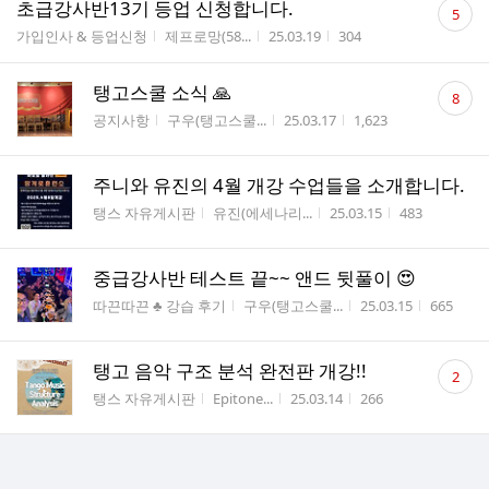
댓
초급강사반13기 등업 신청합니다.
5
글
게시판명
작성자
작성시간
조회수
가입인사 & 등업신청
제프로망(58...
25.03.19
304
수
댓
탱고스쿨 소식 🙏
8
글
게시판명
작성자
작성시간
조회수
공지사항
구우(탱고스쿨...
25.03.17
1,623
수
주니와 유진의 4월 개강 수업들을 소개합니다.
게시판명
작성자
작성시간
조회수
탱스 자유게시판
유진(에세나리...
25.03.15
483
중급강사반 테스트 끝~~ 앤드 뒷풀이 😍
게시판명
작성자
작성시간
조회수
따끈따끈 ♣ 강습 후기
구우(탱고스쿨...
25.03.15
665
댓
탱고 음악 구조 분석 완전판 개강!!
2
글
게시판명
작성자
작성시간
조회수
탱스 자유게시판
Epitone...
25.03.14
266
수