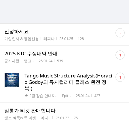
댓
안녕하세요
2
글
게시판명
작성자
작성시간
조회수
가입인사 & 등업신청
레피나
25.01.25
128
수
댓
2025 KTC 수상내역 안내
1
글
게시판명
작성자
작성시간
조회수
공지사항
탱고...
25.01.24
539
수
댓
Tango Music Structure Analysis(Horaci
1
글
o Godoy의 뮤지컬리티 클래스 완전 정
수
복!)
게시판명
작성자
작성시간
조회수
★ 2월 강습 안내&...
Epit...
25.01.24
427
밀롱가 티켓 판매합니다.
게시판명
작성자
작성시간
조회수
탱스 벼룩벼룩 마켓
아나...
25.01.22
75