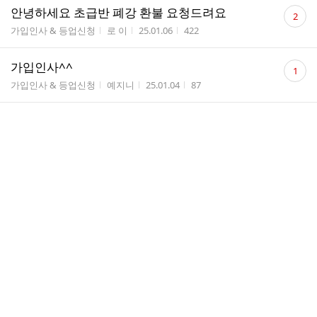
댓
안녕하세요 초급반 폐강 환불 요청드려요
2
글
게시판명
작성자
작성시간
조회수
가입인사 & 등업신청
로 이
25.01.06
422
수
댓
가입인사^^
1
글
게시판명
작성자
작성시간
조회수
가입인사 & 등업신청
예지니
25.01.04
87
수
댓
[밀롱가] 오해로 시작했지만, 신났습니다!
2
글
게시판명
작성자
작성시간
조회수
따끈따끈 ♣ 강습 ...
춤칼...
25.01.04
450
수
댓
열탱인 보증금 반환 신청드립니다.
3
글
게시판명
작성자
작성시간
조회수
탱고 Q&A 게시판
리지.
24.12.29
229
수
댓
[초/준중급 7주차] 막강~!!
8
글
게시판명
작성자
작성시간
조회수
따끈따끈 ♣ 강습 ...
사라...
24.12.28
456
수
댓
열탱인 보증금 환급 부탁드립니다. ^^
1
글
게시판명
작성자
작성시간
조회수
탱고 Q&A 게시판
희콩
24.12.27
181
수