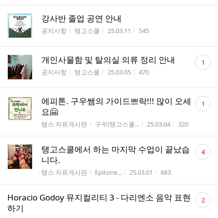
강사반 졸업 공연 안내
게시판명
작성자
작성시간
조회수
공지사항
탱고스쿨
25.03.11
545
댓
개인사물함 및 탈의실 의류 정리 안내
1
글
게시판명
작성자
작성시간
조회수
공지사항
탱고스쿨
25.03.05
470
수
댓
에피톤. 구우쌤의 가이드쁘락!!! 많이 오세
1
글
요🤗
수
게시판명
작성자
작성시간
조회수
탱스 자유게시판
구우(탱고스쿨...
25.03.04
320
댓
탱고스쿨에서 하는 마지막 수업이 끝났습
4
글
니다.
수
게시판명
작성자
작성시간
조회수
탱스 자유게시판
Epitone...
25.03.01
683
댓
Horacio Godoy 뮤지컬리티 3 - 다리엔소 음악 표현
2
글
하기
수