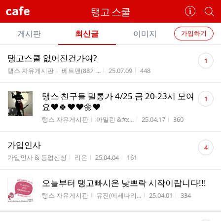
cafe
탱고 스쿨
카
개
페
별
개
정
카
게시판
최신글
이미지
가입하기
보
별
페
전
전
보
검
댓
탱고스쿨 없어진건가여?
카
1
체
기
색
체
글
게시판명
작성자
작성시간
조회수
탱스 자유게시판
베트맨(88기...
25.07.09
448
페
글
수
글
리
메
댓
탱스 친구들 밀롱가 4/25 금 20-23시 모여
스
1
글
뉴
요❤️🍀❤️❤️🌼❤️
트
수
게시판명
작성자
작성시간
조회수
탱스 자유게시판
아일린 &#x...
25.04.17
360
댓
가입인사
4
글
게시판명
작성자
작성시간
조회수
가입인사 & 등업신청
리온
25.04.04
161
수
오늘부터 탱고빠시온 낮쁘락 시작이랍니다!!!
게시판명
작성자
작성시간
조회수
탱스 자유게시판
유진(에세나리...
25.04.01
334