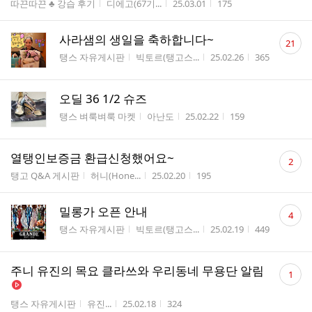
게시판명
작성자
작성시간
조회수
따끈따끈 ♣ 강습 후기
디에고(67기...
25.03.01
175
댓
사라샘의 생일을 축하합니다~
21
글
게시판명
작성자
작성시간
조회수
탱스 자유게시판
빅토르(탱고스...
25.02.26
365
수
오딜 36 1/2 슈즈
게시판명
작성자
작성시간
조회수
탱스 벼룩벼룩 마켓
아난도
25.02.22
159
댓
열탱인보증금 환급신청했어요~
2
글
게시판명
작성자
작성시간
조회수
탱고 Q&A 게시판
허니(Hone...
25.02.20
195
수
댓
밀롱가 오픈 안내
4
글
게시판명
작성자
작성시간
조회수
탱스 자유게시판
빅토르(탱고스...
25.02.19
449
수
댓
주니 유진의 목요 클라쓰와 우리동네 무용단 알림
1
글
수
게시판명
작성자
작성시간
조회수
탱스 자유게시판
유진...
25.02.18
324