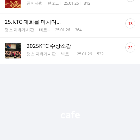
게시판명
작성자
작성시간
조회수
공지사항
탱고...
25.01.26
312
수
댓
25.KTC 대회를 마치며…
13
글
게시판명
작성자
작성시간
조회수
탱스 자유게시판
빠로...
25.01.26
364
수
댓
2025KTC 수상소감
22
글
게시판명
작성자
작성시간
조회수
탱스 자유게시판
빅토...
25.01.26
532
수