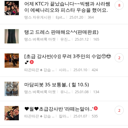
댓
어제 KTC가 끝났습니다~~빅쌤과 사라쌤
8
글
이 에쎄나리오와 피스타 우승을 했어요.
수
게시판명
작성자
작성시간
조회수
탱스 자유게시판
Epit...
25.01.20
364
탱고 드레스 판매해요^^(판매완료)
게시판명
작성자
작성시간
조회수
탱스 벼룩벼룩 마켓
유진...
25.01.12
165
댓
[초급 강사반(수)] 무려 3주만의 수업🥺😍
2
글
💕
수
게시판명
작성자
작성시간
조회수
따끈따끈 ♣ 강습 ...
사라...
25.01.10
424
마담피봇 35 보통볼, ( 힐 10.5)
게시판명
작성자
작성시간
조회수
탱스 벼룩벼룩 마켓
유니...
25.01.08
134
댓
❤️월❤️초급강사반 ‘라떼는말야..’
2
글
게시판명
작성자
작성시간
조회수
따끈따끈 ♣ 강습 ...
칼라...
25.01.07
535
수