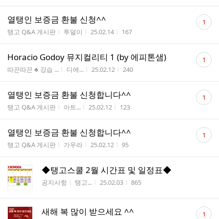
댓
열탱인 보증금 환불 신청^^
1
글
게시판명
작성자
작성시간
조회수
탱고 Q&A 게시판
투덜이
25.02.14
167
수
댓
Horacio Godoy 뮤지컬리티 1 (by 에피톤샘)
1
글
게시판명
작성자
작성시간
조회수
따끈따끈 ♣ 강습 ...
디에...
25.02.12
240
수
댓
열탱인 보증금 환불 신청합니다^^
1
글
게시판명
작성자
작성시간
조회수
탱고 Q&A 게시판
아트...
25.02.12
123
수
댓
열탱인 보증금 환불 신청합니다^^
1
글
게시판명
작성자
작성시간
조회수
탱고 Q&A 게시판
가우라
25.02.12
95
수
◆탱고스쿨 2월 시간표 및 일정표◆
게시판명
작성자
작성시간
조회수
공지사항
탱고...
25.02.03
865
댓
새해 복 많이 받으세요 ^^
1
글