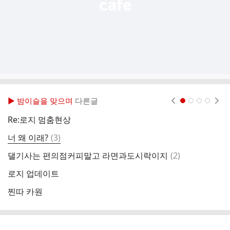
▶ 밤이슬을 맞으며
다른글
현재페이지 1
2
3
4
Re:로지 멈춤현상
그
댓
너 왜 이래?
(
3
)
들
글
댓
댈기사는 편의점커피말고 라면과도시락이지
(
2
)
노
글
로지 업데이트
찐따 카원
역