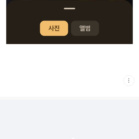
현
재
게
시
글
추
가
기
능
열
기