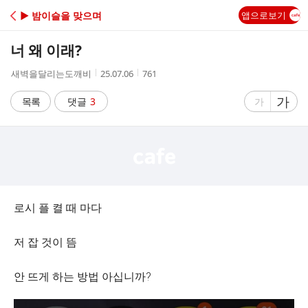
C
▶ 밤이슬을 맞으며
앱으로보기
A
너 왜 이래?
F
작
작
조
새벽을달리는도깨비
25.07.06
761
성
성
회
E
자
시
수
글
가
글
목록
댓글
3
가
간
자
자
크
크
기
기
크
작
게
게
로시 플 켤 때 마다
저 잡 것이 뜸
안 뜨게 하는 방법 아십니까?