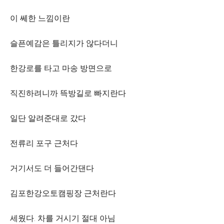
이 쎄한 느낌이란
슬픈예감은 틀리지가 않다더니
한강로를 타고 마송 방면으로
직진하려니까 뜩방길로 빠지란다
일단 알려준대로 갔다
전류리 포구 근처다
거기서도 더 들어간댄다
김포한강오토캠핑장 근처란다
세웠다. 차를 거시기 절대 아님