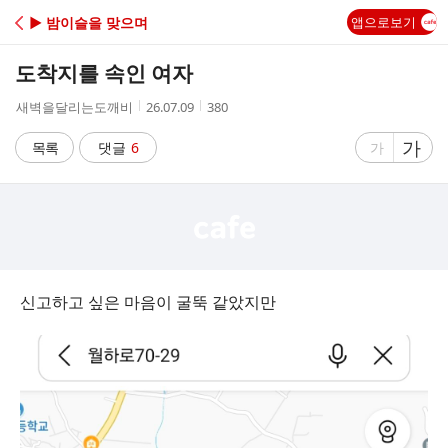
C
▶ 밤이슬을 맞으며
앱으로보기
A
도착지를 속인 여자
F
작
작
조
새벽을달리는도깨비
26.07.09
380
성
성
회
E
자
시
수
글
가
글
목록
댓글
6
가
간
자
자
크
크
기
기
크
작
게
게
신고하고 싶은 마음이 굴뚝 같았지만