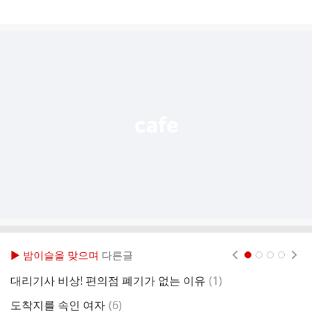
게
시
글
추
가
기
능
열
기
▶ 밤이슬을 맞으며
다른글
현재페이지 1
2
3
4
댓
대리기사 비상! 편의점 폐기가 없는 이유
(
1
)
로
글
댓
도착지를 속인 여자
(
6
)
경