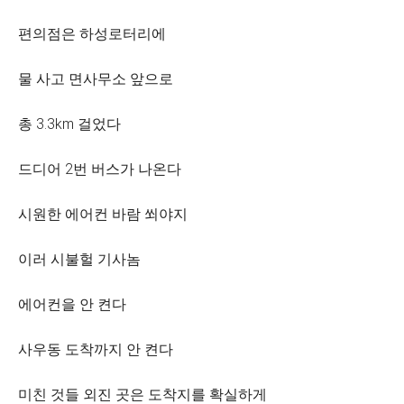
편의점은 하성로터리에
물 사고 면사무소 앞으로
총 3.3km 걸었다
드디어 2번 버스가 나온다
시원한 에어컨 바람 쐬야지
이러 시불헐 기사놈
에어컨을 안 켠다
사우동 도착까지 안 켠다
미친 것들 외진 곳은 도착지를 확실하게