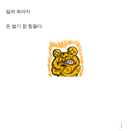
알려 줘야지
돈 벌기 참 힘들다
현
재