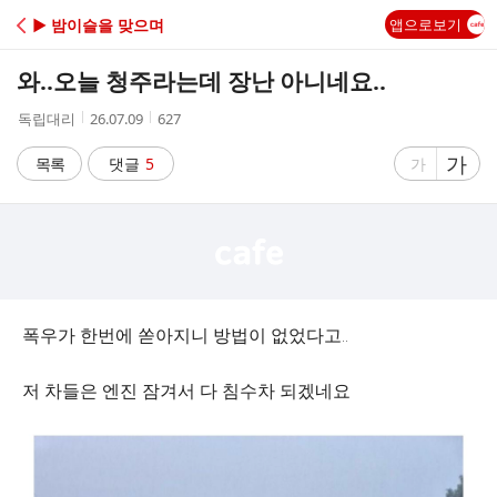
C
▶ 밤이슬을 맞으며
앱으로보기
A
와..오늘 청주라는데 장난 아니네요..
F
작
작
조
독립대리
26.07.09
627
성
성
회
E
자
시
수
글
가
글
목록
댓글
5
가
간
자
자
크
크
기
기
크
작
게
게
폭우가 한번에 쏟아지니 방법이 없었다고..
저 차들은 엔진 잠겨서 다 침수차 되겠네요