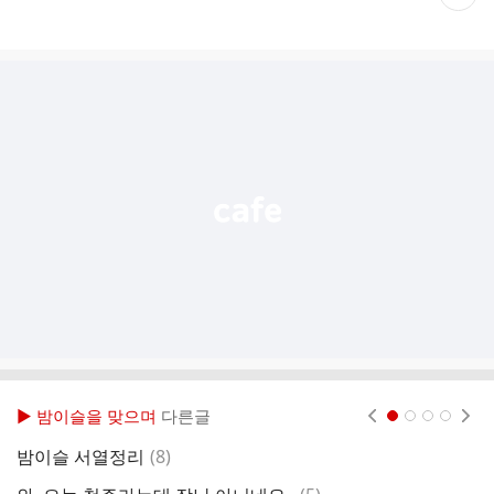
재
게
시
글
추
가
기
능
열
기
▶ 밤이슬을 맞으며
다른글
현재페이지 1
2
3
4
댓
밤이슬 서열정리
(
8
)
메
글