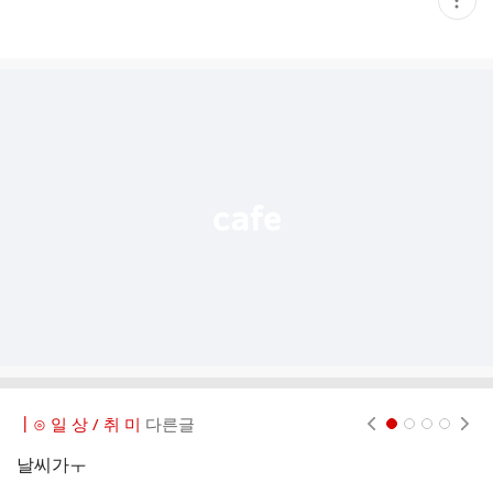
재
게
시
글
추
가
기
능
열
기
┃⊙ 일 상 / 취 미
다른글
현재페이지 1
2
3
4
날씨가ㅜ
새