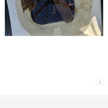
현
재
게
시
글
추
가
기