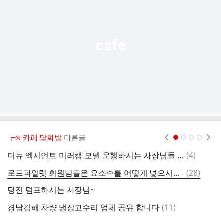
능
열
기
┏⊙ 카페 담화방
다른글
현재페이지 1
2
3
4
댓
더뉴 엑시언트 미러캠 모델 운행하시는 사장님들 후기 궁금합니다~
(
4
)
구
글
댓
로드파일럿 회원님들은 요소수를 어떻게 넣으시나요
(
28
)
컨
글
당진 덤프하시는 사장님~
엑
댓
경남김해 차량 냉장고수리 업체 공유 합니다
(
11
)
글