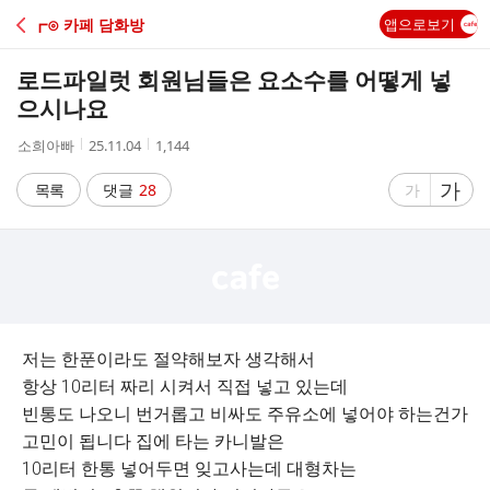
C
┏⊙ 카페 담화방
앱으로보기
A
로드파일럿 회원님들은 요소수를 어떻게 넣
F
으시나요
작
작
조
소희아빠
25.11.04
1,144
E
성
성
회
자
시
수
글
가
글
목록
댓글
28
가
간
자
자
크
크
기
기
크
작
게
게
저는 한푼이라도 절약해보자 생각해서
항상 10리터 짜리 시켜서 직접 넣고 있는데
빈통도 나오니 번거롭고 비싸도 주유소에 넣어야 하는건가
고민이 됩니다 집에 타는 카니발은
10리터 한통 넣어두면 잊고사는데 대형차는