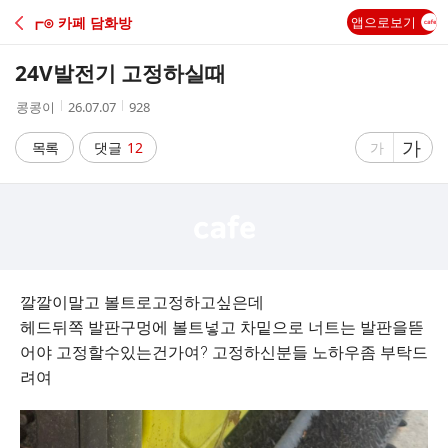
C
┏⊙ 카페 담화방
앱으로보기
A
24V발전기 고정하실때
F
작
작
조
콩콩이
26.07.07
928
성
성
회
E
자
시
수
글
가
글
목록
댓글
12
가
간
자
자
크
크
기
기
크
작
게
게
깔깔이말고 볼트로고정하고싶은데
헤드뒤쪽 발판구멍에 볼트넣고 차밑으로 너트는 발판을뜯
어야 고정할수있는건가여? 고정하신분들 노하우좀 부탁드
려여