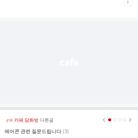
현
재
게
시
글
추
가
기
능
열
기
┏⊙ 카페 담화방
다른글
현재페이지 1
2
3
4
댓
에어콘 관련 질문드립니다
(
3
)
동
글