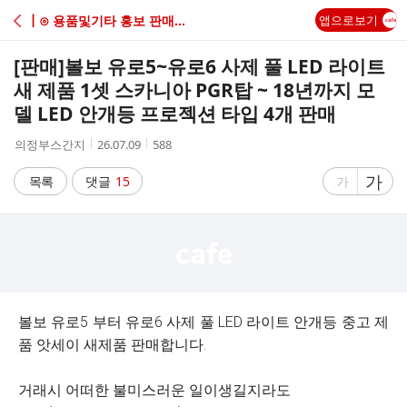
C
┃⊙ 용품및기타 홍보 판매/구매
앱으로보기
A
[판매]
볼보 유로5~유로6 사제 풀 LED 라이트
F
새 제품 1셋 스카니아 PGR탑 ~ 18년까지 모
델 LED 안개등 프로젝션 타입 4개 판매
E
작
작
조
의정부스간지
26.07.09
588
성
성
회
자
시
수
글
가
글
목록
댓글
15
가
간
자
자
크
크
기
기
크
작
게
게
볼보 유로5 부터 유로6 사제 풀 LED 라이트 안개등 중고 제
품 앗세이 새제품 판매합니다.
거래시 어떠한 불미스러운 일이생길지라도