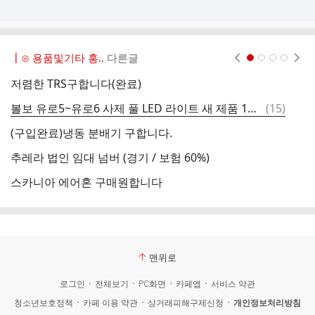
┃⊙ 용품및기타 홍..
다른글
현재페이지 1
2
3
4
저렴한 TRS구합니다(완료)
알
댓
볼보 유로5~유로6 사제 풀 LED 라이트 새 제품 1셋 스카니아 PGR탑 ~ 18년까지 모델 LED 안개등 프로젝션 타입 4개 판매
(
15
)
볼
글
(구입완료)냉동 분배기 구합니다.
1
추레라 법인 임대 넘버 (경기 / 보험 60%)
3
스카니아 에어혼 구매원합니다
볼
맨위로
로그인
전체보기
PC화면
카페앱
서비스 약관
청소년보호정책
카페 이용 약관
상거래피해구제신청
개인정보처리방침