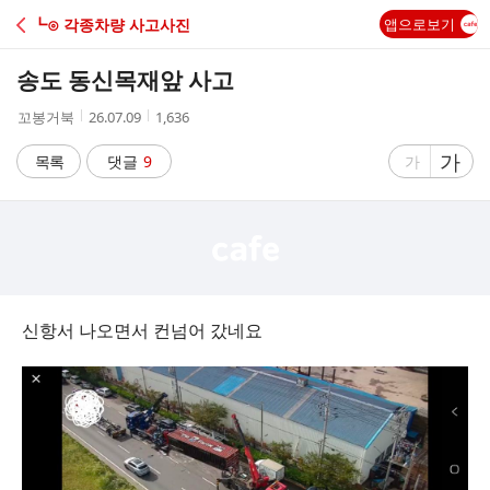
C
┗⊙ 각종차량 사고사진
앱으로보기
A
송도 동신목재앞 사고
F
작
작
조
꼬봉거북
26.07.09
1,636
성
성
회
E
자
시
수
글
가
글
목록
댓글
9
가
간
자
자
크
크
기
기
크
작
게
게
신항서 나오면서 컨넘어 갔네요