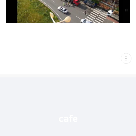
현
재
게
시
글
추
가
기
능
열
기