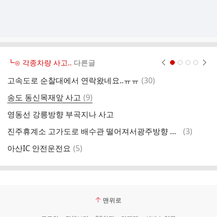
┗⊙ 각종차량 사고..
다른글
현재페이지 1
2
3
4
댓
고속도로 순찰대에서 연락왔네요..ㅠㅠ
(
30
)
현
글
댓
송도 동신목재앞 사고
(
9
)
글
영동선 강릉방향 부곡지나 사고
아
댓
진주휴계소 고가도로 배수관 떨어져서광주방향 문산 휴게소 지나서 정체 입니다(냉무)
(
3
)
사
글
댓
아산IC 안전운전요
(
5
)
오
글
맨위로