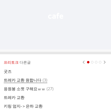
열
기
프리토크
다른글
현재페이지 1
2
3
4
굿즈
플
댓
트레카 교환 원합니다
(
3
)
간
글
댓
응원봉 소켓 구해요ㅠㅠ
(
27
)
미
글
트레카 교환
응
키링 엄지-＞은하 교환
트