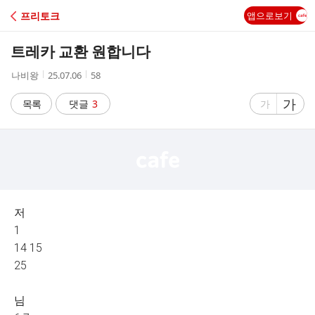
C
프리토크
앱으로보기
A
트레카 교환 원합니다
F
작
작
조
나비왕
25.07.06
58
성
성
회
E
자
시
수
글
가
글
목록
댓글
3
가
간
자
자
크
크
기
기
크
작
게
게
저
1
14 15
25
님