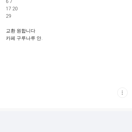
6 7
17 20
29
교환 원합니다
카페 구루나루 안..
현
재
게
시
글
추
가
기
능