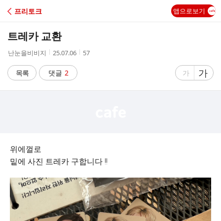
C
프리토크
앱으로보기
A
트레카 교환
F
작
작
조
난눈을비비지
25.07.06
57
성
성
회
E
자
시
수
글
가
글
목록
댓글
2
가
간
자
자
크
크
기
기
크
작
게
게
위에껄로
밑에 사진 트레카 구합니다 !!