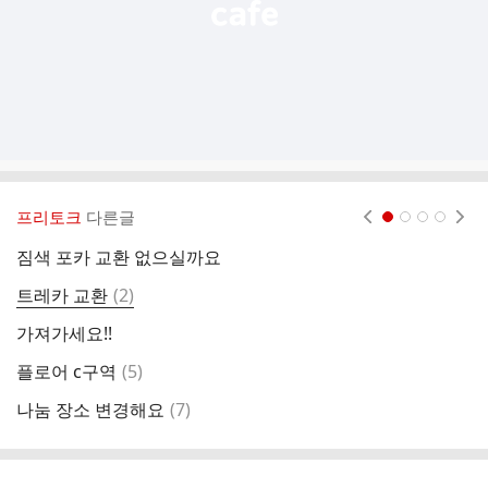
프리토크
다른글
현재페이지 1
2
3
4
짐색 포카 교환 없으실까요
트
댓
트레카 교환
(
2
)
마
글
가져가세요!!
콘
댓
플로어 c구역
(
5
)
엄
글
댓
나눔 장소 변경해요
(
7
)
앨
글