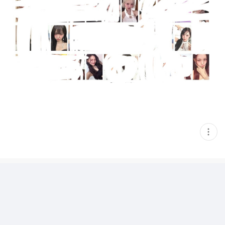
현
재
게
시
글
추
가
기
능
열
기