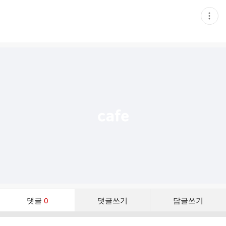
현
재
게
시
글
추
가
기
능
열
기
댓
댓글
0
댓글쓰기
답글쓰기
글
댓