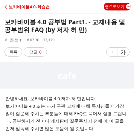
C
보카바이블4.0-학습법
앱으로보기
A
보카바이블 4.0 공부법 Part1. - 교재내용 및
F
공부범위 FAQ (by 저자 허 민)
작
작
조
허 민(쌤!)
18.07.30
17,179
E
성
성
회
자
시
수
글
가
글
목록
댓글
0
가
간
자
자
크
크
기
기
크
작
게
게
안녕하세요. 보카바이블 4.0 저자 허 민입니다.
보카바이블 4.0 또는 과거 구판 교재에 대해 독자님들이 가장
많이 질문해 주시는 부분들에 대해 FAQ로 묶어서
설명 드립니
다.
공부하시기 전이나 게시판에 질문주시기 전에 에
이 글을
먼저 일독해 주시면 많은 도움이 될 것입니다.