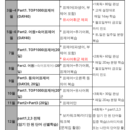
<1회독> 80일 완성
* 표제어(파생어, 부
3월~4
Part1. TOP1000표제어
* 교재 설정대로
제어 포함)
월
(DAY40)
매일 1day 학습
*
유사어휘군 제외
* 월요일부터 금요일
까지 진도
5월~6
Part2. 어원+숙어표제어
* 표제어+추가어휘,
* 토,일은 일주일 분량
월
(DAY40)
표제어복습
복습
* 표제어(파생어, 부
Part1. TOP1000표제어(20
7월
제어 포함)
일)
<2회독> 60일 완성
* 유사어휘군 제외
* 매일 2Day 분량 학습
* 표제어+추가어휘,
Part2. 어원
(+숙어표제어)
(20
8월
* 월요일부터 금요일
표제어복습
일)
까지 진도
Part3. 동의어표제어
* 표제어+오른쪽 동
9월
(DAY20, 20일)
의어 복습
Part1. TOP1000표제어(20
* 표제어+유사어휘
10월
<3회독> 30일 완성
일)
군
* 매일 2Day 분량 학습
11월
Part2+Part3 (20일)
* 표제어만
<4회독> * part1,2,3
* 보카워크북/이디엄
중 암기 안 된 단어들
part1,2,3 전체
12월
워크북
집중 학습(스터디자료
(암기 안 된 단어 선별학습)
(문제집 활용)
또는 나만의 단어장 활