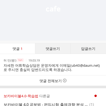
댓
댓글
1
댓글쓰기
답글쓰기
글
댓
작
작
작
허 민(쌤!)
19.03.19
작
글
성
성
성
성
자세한 어휘학습상담은 운영자에게 이메일(ub40@daum.net)
리
자
자
시
자
로 주시면 충실히 답변드리도록 하겠습니다.
스
본
간
인
트
여
댓글 전체보기
부
보카바이블4.0-학습법
다른글
현재페이지 1
댓
보카바이블 4.0 공부법 - 편입시험 출제경향 분석 및 공부방법
(
1
)