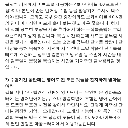
블닷컴 카페에서 이벤트로 제공하는 <보카바이블 4.0 포토단어
장>이나 본인이 만든 단어장 수첩 등을 활용하여 수시로 봐주
어야 합니다. 그리고 공부 중간 중간이라도 보카바이블 4.0 A권
의 단어 이미지만 빠르게 훑어 보는 것도 매우 좋습니다. 하지
만 앞에 공부한 분량을 계속 추가해서 하는 누적복습법은 그리
추천드리고 싶지 않습니다. 복습 시간 때문에 새로운 공부할 시
간을 뺏기기 때문입니다. 오늘 오전에 공부한 단어를 짬짬이 단
어장을 통해 복습하되 저녁에 자기 전에 그날 학습한 단어들을
빠르게 스캔하는 정도면 충분하고 일요일 등 주말에 시간을 내
어 일주일치 분량을 복습하는 시간을 가져주면 금상첨화일 것
입니다.
3) 수험기간 동안에는 영어로 된 모든 것들을 진지하게 받아들
여라.
길을 지나가다 발견한 간판의 영어단어든, 우연히 본 영화포스
터에 든 영어단어이든, 뉴스나 방송화면에 포함된 영어 단어이
든 모르면 무조건 사전을 찾아서 확인하세요. 그렇게 마주친 단
어는 굉장히 기억에 오래갑니다. 그래서 가능하다면 동영상 강
의의 도움을 받는 것도 굉장히 도움이 됩니다. 보카바이블 4.0
의 편입 인강은 마공스터디에서 이용가능합니다.