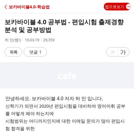
C
보카바이블4.0-학습법
앱으로보기
A
보카바이블 4.0 공부법 - 편입시험 출제경향
F
분석 및 공부방법
작
작
조
허 민(쌤!)
19.03.19
29,359
E
성
성
회
자
시
수
글
가
글
목록
댓글
1
가
간
자
자
크
크
기
기
크
작
게
게
안녕하세요. 보카바이블 4.0 저자 허 민 입니다.
신학기가 되면서 2020년 편입시험을 대비하여 영어어휘 공부
를 어떻게 해야 하는지에
시험범위는 어디까지인지에 대한 이메일 문의가 많아 편입시
험 합격을 위한