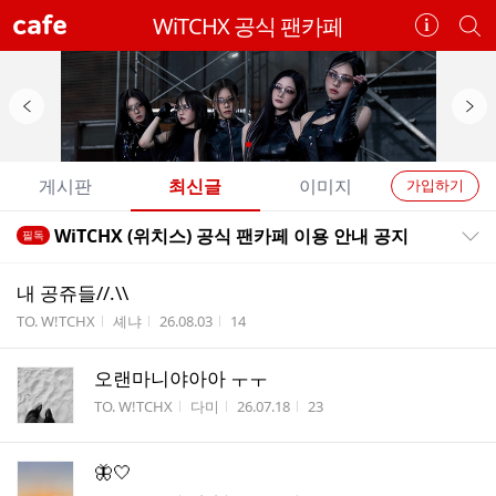
cafe
WiTCHX 공식 팬카페
카
개
페
별
정
카
보
페
보
검
이
다
기
색
전
음
개
배
배
게시판
최신글
이미지
가입하기
AUG
RANKING
너
너
별
6
391
내
전
전
n
WiTCHX (위치스) 공식 팬카페 이용 안내 공지
스
필독
카
공지목록 펼치기/접기
체
체
e
타
페
글
w
응
글
내 공쥬들//.\\
리
원
메
게시판명
작성자
작성시간
조회수
TO. W!TCHX
셰냐
26.08.03
14
스
하
뉴
기
트
오랜마니야아아 ㅜㅜ
게시판명
작성자
작성시간
조회수
TO. W!TCHX
다미
26.07.18
23
🦋🤍