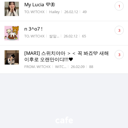
댓
My Lucia 💜🦋
1
글
게시판명
작성자
작성시간
조회수
TO. W!TCHX
Hailey
26.02.12
49
수
댓
n 3^o7 !
3
글
게시판명
작성자
작성시간
조회수
TO. W!TCHX
쌀알...
26.02.12
65
수
댓
[MARI] 스위치야아 ＞＜ 꼭 봐죠🩵 새해
3
글
이후로 오랜만이댜!!!🖤
수
게시판명
작성자
작성시간
조회수
FROM. W!TCHX
WiTC...
26.02.09
88