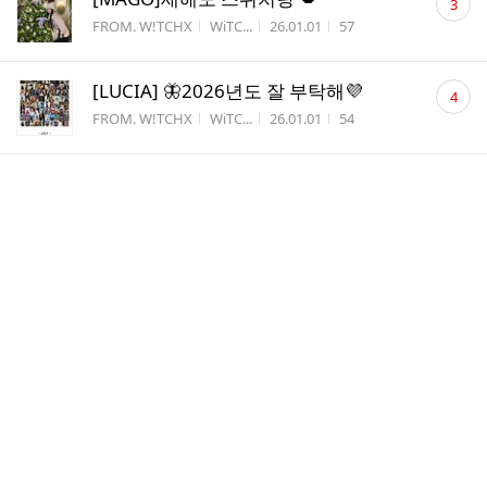
3
글
게시판명
작성자
작성시간
조회수
FROM. W!TCHX
WiTC...
26.01.01
57
수
댓
[LUCIA] 🦋2026년도 잘 부탁해💜
4
글
게시판명
작성자
작성시간
조회수
FROM. W!TCHX
WiTC...
26.01.01
54
수
댓
여기가 위치스 맛집이라면서요?
5
글
게시판명
작성자
작성시간
조회수
TO. W!TCHX
강이
25.12.30
39
수
댓
WiTCHX의 연말 인사 영상 (+ 멤버들의 소
1
글
원)
수
게시판명
작성자
작성시간
조회수
공식자료
MAST...
25.12.25
120
댓
WiTCHX의 🎅MERRY WiTCHX-MAS!🎄
2
글
게시판명
작성자
작성시간
조회수
공식자료
MAST...
25.12.25
102
수
댓
merry X-Mas~!
1