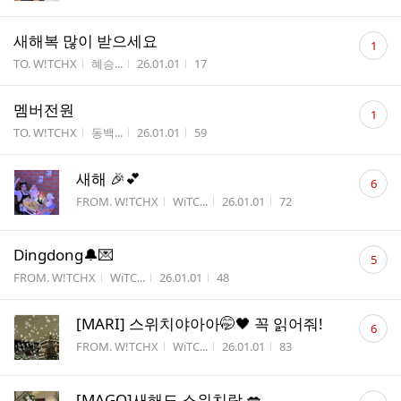
댓
새해복 많이 받으세요
1
글
게시판명
작성자
작성시간
조회수
TO. W!TCHX
혜승...
26.01.01
17
수
댓
멤버전원
1
글
게시판명
작성자
작성시간
조회수
TO. W!TCHX
동백...
26.01.01
59
수
댓
새해 🎉💕
6
글
게시판명
작성자
작성시간
조회수
FROM. W!TCHX
WiTC...
26.01.01
72
수
댓
Dingdong🔔💌
5
글
게시판명
작성자
작성시간
조회수
FROM. W!TCHX
WiTC...
26.01.01
48
수
댓
[MARI] 스위치야아아🤭🖤 꼭 읽어줘!
6
글
게시판명
작성자
작성시간
조회수
FROM. W!TCHX
WiTC...
26.01.01
83
수
댓
[MAGO]새해도 스위치랑 💋