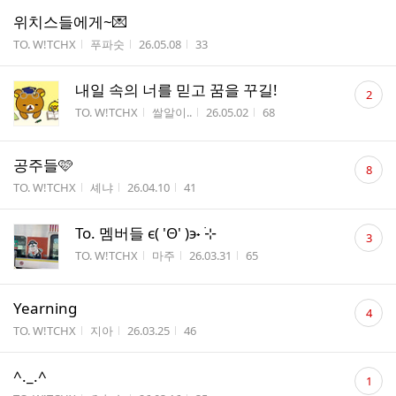
위치스들에게~💌
게시판명
작성자
작성시간
조회수
TO. W!TCHX
푸파숫
26.05.08
33
댓
내일 속의 너를 믿고 꿈을 꾸길!
2
글
게시판명
작성자
작성시간
조회수
TO. W!TCHX
쌀알이..
26.05.02
68
수
댓
공주들🩷
8
글
게시판명
작성자
작성시간
조회수
TO. W!TCHX
셰냐
26.04.10
41
수
댓
To. 멤버들 ϵ( 'Θ' )϶˖ ࣪⊹
3
글
게시판명
작성자
작성시간
조회수
TO. W!TCHX
마주
26.03.31
65
수
댓
Yearning
4
글
게시판명
작성자
작성시간
조회수
TO. W!TCHX
지아
26.03.25
46
수
댓
^._.^
1
글