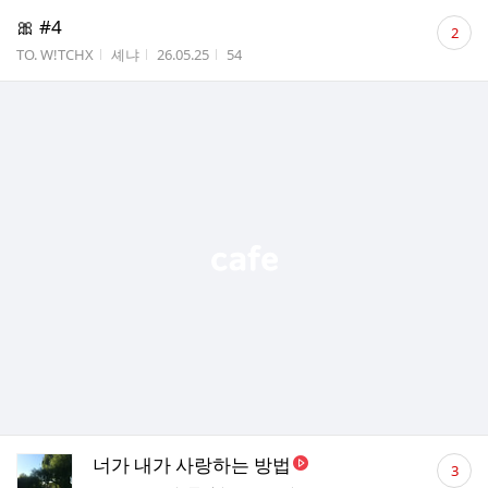
댓
🎀 #4
2
글
게시판명
작성자
작성시간
조회수
TO. W!TCHX
셰냐
26.05.25
54
수
댓
너가 내가 사랑하는 방법
3
글