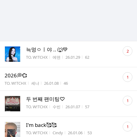
댓
늑멍ㅇㅣ야 .. 🐺💚
2
글
게시판명
작성자
작성시간
조회수
TO. W!TCHX
에덴
26.01.29
62
수
댓
2026💭💞
1
글
게시판명
작성자
작성시간
조회수
TO. W!TCHX
셰냐
26.01.08
46
수
댓
두 번째 팬미팅♡
1
글
게시판명
작성자
작성시간
조회수
TO. W!TCHX
수빈
26.01.07
57
수
댓
I'm back🥰🥰
1
글
게시판명
작성자
작성시간
조회수
TO. W!TCHX
Cindy
26.01.06
53
수