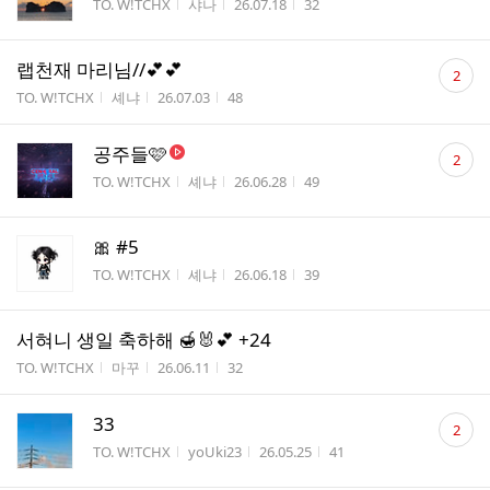
게시판명
작성자
작성시간
조회수
TO. W!TCHX
샤나
26.07.18
32
댓
랩천재 마리님//💕💕
2
글
게시판명
작성자
작성시간
조회수
TO. W!TCHX
셰냐
26.07.03
48
수
댓
공주들🩷
2
글
게시판명
작성자
작성시간
조회수
TO. W!TCHX
셰냐
26.06.28
49
수
🎀 #5
게시판명
작성자
작성시간
조회수
TO. W!TCHX
셰냐
26.06.18
39
서혀니 생일 축하해 🍯🐰💕 +24
게시판명
작성자
작성시간
조회수
TO. W!TCHX
마꾸
26.06.11
32
댓
33
2
글
게시판명
작성자
작성시간
조회수
TO. W!TCHX
yoUki23
26.05.25
41
수