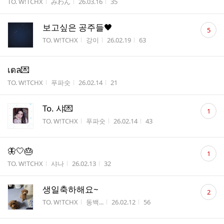
게시판명
작성자
작성시간
조회수
TO. W!TCHX
みわん
26.03.16
35
수
댓
보고싶은 공주들🖤
5
글
게시판명
작성자
작성시간
조회수
TO. W!TCHX
강이
26.02.19
63
수
เดล💌
게시판명
작성자
작성시간
조회수
TO. W!TCHX
푸파숫
26.02.14
21
댓
To. 샤💌
1
글
게시판명
작성자
작성시간
조회수
TO. W!TCHX
푸파숫
26.02.14
43
수
댓
🦋🤍🎂
1
글
게시판명
작성자
작성시간
조회수
TO. W!TCHX
샤나
26.02.13
32
수
댓
생일축하해요~
2
글
게시판명
작성자
작성시간
조회수
TO. W!TCHX
동백...
26.02.12
56
수