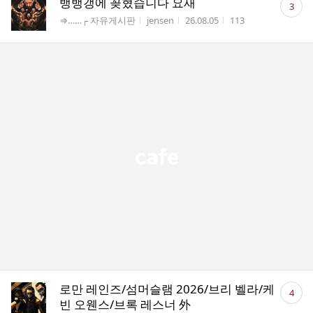
뱅뱅갱에 꽂혔습니다 요새
3
글
게시판명
작성자
작성시간
조회수
⇒……┌ 자유게시판
jensen
26.08.05
113
수
댓
로만 레인즈/섬머슬램 2026/브리 벨라/케
4
글
빈 오웬스/브록 레스너 外