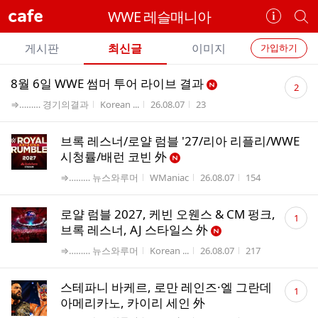
cafe
WWE 레슬매니아
카
개
페
별
개
정
카
게시판
최신글
이미지
가입하기
보
별
페
전
전
보
검
댓
8월 6일 WWE 썸머 투어 라이브 결과
카
2
체
기
색
체
글
게시판명
작성자
작성시간
조회수
⇒……… 경기의결과
Korean ...
26.08.07
23
페
글
수
글
리
메
스
브록 레스너/로얄 럼블 '27/리아 리플리/WWE
뉴
시청률/배런 코빈 外
트
게시판명
작성자
작성시간
조회수
⇒……… 뉴스와루머
WManiac
26.08.07
154
댓
로얄 럼블 2027, 케빈 오웬스 & CM 펑크,
1
글
브록 레스너, AJ 스타일스 外
수
게시판명
작성자
작성시간
조회수
⇒……… 뉴스와루머
Korean ...
26.08.07
217
댓
스테파니 바케르, 로만 레인즈·엘 그란데
1
글
아메리카노, 카이리 세인 外
수