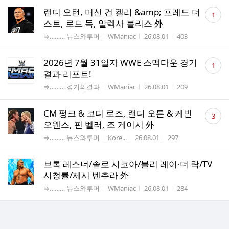
댓
랜디 오턴, 머신 건 켈리 &amp; 프레드 더
1
글
스트, 로드 독, 알렉사 블리스 外
수
게시판명
작성자
작성시간
조회수
⇒……… 뉴스와루머
WManiac
26.08.01
403
댓
2026년 7월 31일자 WWE 스맥다운 경기
1
글
결과 리포트!
수
게시판명
작성자
작성시간
조회수
⇒……… 경기의결과
WManiac
26.08.01
209
댓
CM 펑크 & 코디 로즈, 랜디 오튼 & 케빈
3
글
오웬스, 핀 벨러, 조 게이시 外
수
게시판명
작성자
작성시간
조회수
⇒……… 뉴스와루머
Kore...
26.08.01
297
브록 레스너/솔로 시코아/블리 레이·더 락/TV
시청률/제시 벤추라 外
게시판명
작성자
작성시간
조회수
⇒……… 뉴스와루머
WManiac
26.08.01
284