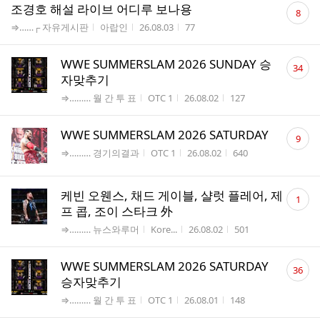
댓
조경호 해설 라이브 어디루 보나용
8
글
게시판명
작성자
작성시간
조회수
⇒……┌ 자유게시판
아랍인
26.08.03
77
수
댓
WWE SUMMERSLAM 2026 SUNDAY 승
34
글
자맞추기
수
게시판명
작성자
작성시간
조회수
⇒……… 월 간 투 표
OTC 1
26.08.02
127
댓
WWE SUMMERSLAM 2026 SATURDAY
9
글
게시판명
작성자
작성시간
조회수
⇒……… 경기의결과
OTC 1
26.08.02
640
수
댓
케빈 오웬스, 채드 게이블, 샬럿 플레어, 제
1
글
프 콥, 조이 스타크 外
수
게시판명
작성자
작성시간
조회수
⇒……… 뉴스와루머
Kore...
26.08.02
501
댓
WWE SUMMERSLAM 2026 SATURDAY
36
글
승자맞추기
수
게시판명
작성자
작성시간
조회수
⇒……… 월 간 투 표
OTC 1
26.08.01
148