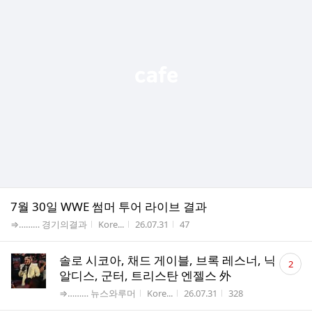
7월 30일 WWE 썸머 투어 라이브 결과
게시판명
작성자
작성시간
조회수
⇒……… 경기의결과
Kore...
26.07.31
47
댓
솔로 시코아, 채드 게이블, 브록 레스너, 닉
2
글
알디스, 군터, 트리스탄 엔젤스 外
수
게시판명
작성자
작성시간
조회수
⇒……… 뉴스와루머
Kore...
26.07.31
328