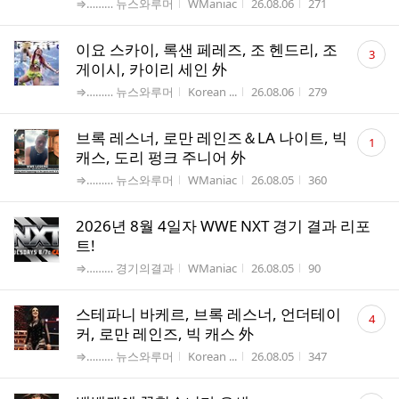
게시판명
작성자
작성시간
조회수
⇒……… 뉴스와루머
WManiac
26.08.06
271
댓
이요 스카이, 록샌 페레즈, 조 헨드리, 조
3
글
게이시, 카이리 세인 外
수
게시판명
작성자
작성시간
조회수
⇒……… 뉴스와루머
Korean ...
26.08.06
279
댓
브록 레스너, 로만 레인즈＆LA 나이트, 빅
1
글
캐스, 도리 펑크 주니어 外
수
게시판명
작성자
작성시간
조회수
⇒……… 뉴스와루머
WManiac
26.08.05
360
2026년 8월 4일자 WWE NXT 경기 결과 리포
트!
게시판명
작성자
작성시간
조회수
⇒……… 경기의결과
WManiac
26.08.05
90
댓
스테파니 바케르, 브록 레스너, 언더테이
4
글
커, 로만 레인즈, 빅 캐스 外
수
게시판명
작성자
작성시간
조회수
⇒……… 뉴스와루머
Korean ...
26.08.05
347
댓