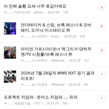
댓
아 진짜 솔황 요새 너무 호감이에요
3
글
게시판명
작성자
작성시간
조회수
⇒……┌ 자유게시판
jensen
26.07.30
154
수
댓
언더테이커 & 스팅, 브록 레스너 & 오바
6
글
페미, 도미닉 미스테리오 外
수
게시판명
작성자
작성시간
조회수
⇒……… 뉴스와루머
Kore...
26.07.30
418
댓
라이언 가르시아/코너 맥그리거·댄하우
3
글
젠/TV 시청률/브록 레스너 外
수
게시판명
작성자
작성시간
조회수
⇒……… 뉴스와루머
WManiac
26.07.29
321
댓
2026년 7월 28일자 WWE NXT 경기 결과
1
글
리포트!
수
게시판명
작성자
작성시간
조회수
⇒……… 경기의결과
WManiac
26.07.29
99
댓
프로젝트 치암파 - 토마소 치암파 .... 유피
1
글
게시판명
작성자
작성시간
조회수
⇒……… 레슬링기술
OTC 1
26.07.29
145
수