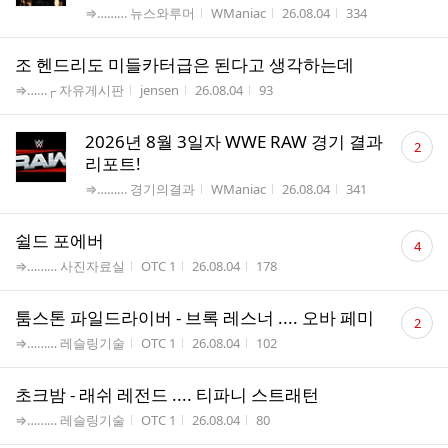
수
게시판명
작성자
작성시간
조회수
⇒……… 뉴스와루머
WManiac
26.08.04
334
조 헨드리도 미들카터급은 된다고 생각하는데
게시판명
작성자
작성시간
조회수
⇒……┌ 자유게시판
jensen
26.08.04
93
댓
2026년 8월 3일자 WWE RAW 경기 결과
2
글
리포트!
수
게시판명
작성자
작성시간
조회수
⇒……… 경기의결과
WManiac
26.08.04
341
댓
쉴드 포에버
4
글
게시판명
작성자
작성시간
조회수
⇒……… 사진자료실
OTC 1
26.08.04
178
수
댓
툼스톤 파일드라이버 - 브록 레스너 .... 오바 페미
2
글
게시판명
작성자
작성시간
조회수
⇒……… 레슬링기술
OTC 1
26.08.04
102
수
초크밤 - 래쉬 레전드 .... 티파니 스트래턴
게시판명
작성자
작성시간
조회수
⇒……… 레슬링기술
OTC 1
26.08.04
80