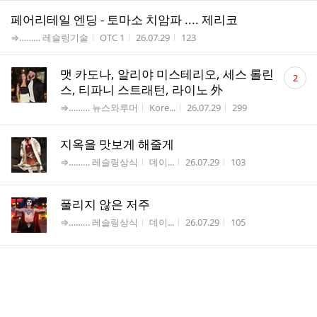
페어리테일 엔딩 - 토마소 치암파 .... 제리코
게시판명
작성자
작성시간
조회수
⇒……… 레슬링기술
OTC 1
26.07.29
123
댓
맷 카도나, 알리야 미스테리오, 세스 롤린
2
글
스, 티파니 스트래턴, 라이노 外
수
게시판명
작성자
작성시간
조회수
⇒……… 뉴스와루머
Kore...
26.07.29
299
지옥을 맛보게 해줄게
게시판명
작성자
작성시간
조회수
⇒……… 레슬링상식
데이...
26.07.29
103
풀리지 않은 저주
게시판명
작성자
작성시간
조회수
⇒……… 레슬링상식
데이...
26.07.29
105
댓
야수가 뒤따르는 전쟁의 용사
1
글
게시판명
작성자
작성시간
조회수
⇒……… 레슬링상식
데이...
26.07.29
109
수