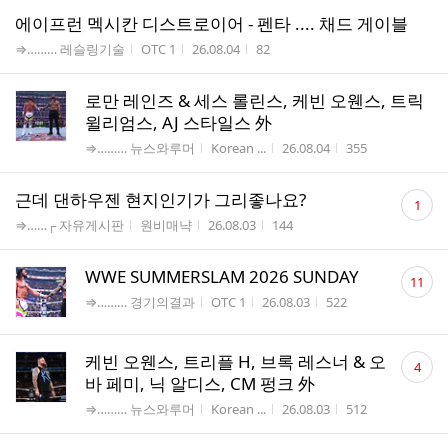
에이프런 멕시칸 디스트로이어 - 펜타 .... 채드 게이블
게시판명
작성자
작성시간
조회수
⇒……… 레슬링기술
OTC 1
26.08.04
82
로만 레인즈 & 세스 롤린스, 케빈 오웬스, 트릭
윌리엄스, AJ 스타일스 外
게시판명
작성자
작성시간
조회수
⇒……… 뉴스와루머
Korean ...
26.08.04
355
댓
근데 댄하우젠 현지인기가 그리좋나요?
1
글
게시판명
작성자
작성시간
조회수
⇒……┌ 자유게시판
원비매냑
26.08.03
144
수
댓
WWE SUMMERSLAM 2026 SUNDAY
11
글
게시판명
작성자
작성시간
조회수
⇒……… 경기의결과
OTC 1
26.08.03
522
수
댓
케빈 오웬스, 트리플 H, 브록 레스너 & 오
4
글
바 페미, 닉 알디스, CM 펑크 外
수
게시판명
작성자
작성시간
조회수
⇒……… 뉴스와루머
Korean ...
26.08.03
512