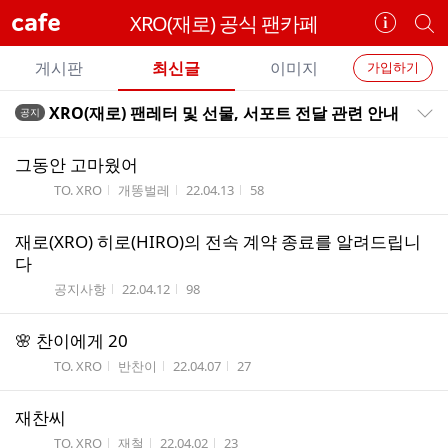
cafe
XRO(재로) 공식 팬카페
카
개
페
별
개
정
카
게시판
최신글
이미지
가입하기
보
별
페
전
전
보
검
XRO(재로) 팬레터 및 선물, 서포트 전달 관련 안내
공지
카
공지목록 펼치기/접기
체
기
색
체
페
글
글
그동안 고마웠어
리
메
게시판명
작성자
작성시간
조회수
TO. XRO
개똥벌레
22.04.13
58
스
뉴
트
재로(XRO) 히로(HIRO)의 전속 계약 종료를 알려드립니
다
게시판명
작성시간
조회수
공지사항
22.04.12
98
🌸 찬이에게 20
게시판명
작성자
작성시간
조회수
TO. XRO
반찬이
22.04.07
27
재찬씨
게시판명
작성자
작성시간
조회수
TO. XRO
재철
22.04.02
23