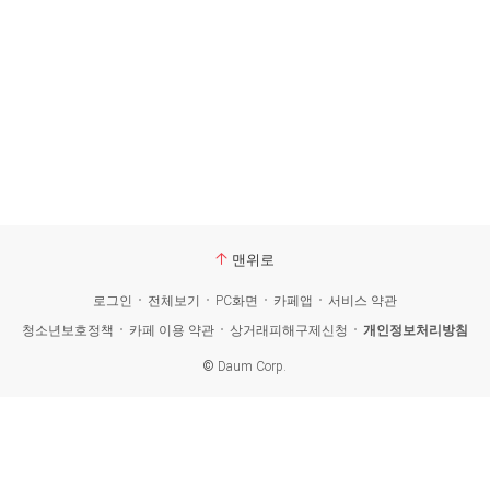
맨위로
로그인
전체보기
PC화면
카페앱
서비스 약관
청소년보호정책
카페 이용 약관
상거래피해구제신청
개인정보처리방침
©
Daum Corp.
카
페
검