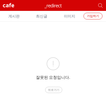
cafe
_redirect
개
별
개
카
게시판
최신글
이미지
가입하기
별
페
검
카
색
페
메
에
뉴
러
잘못된 요청입니다.
뒤로가기