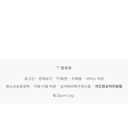
맨위로
로그인
전체보기
PC화면
카페앱
서비스 약관
청소년보호정책
카페 이용 약관
상거래피해구제신청
개인정보처리방침
©
Daum Corp.
카
페
검