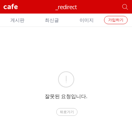
cafe
_redirect
개
별
개
카
게시판
최신글
이미지
가입하기
별
페
검
카
색
페
메
에
뉴
러
잘못된 요청입니다.
뒤로가기