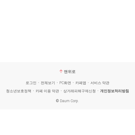
맨위로
로그인
전체보기
PC화면
카페앱
서비스 약관
청소년보호정책
카페 이용 약관
상거래피해구제신청
개인정보처리방침
©
Daum Corp.
카
페
검