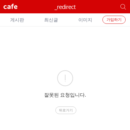
cafe
_redirect
개
별
개
카
게시판
최신글
이미지
가입하기
별
페
검
카
색
페
메
에
뉴
러
잘못된 요청입니다.
뒤로가기